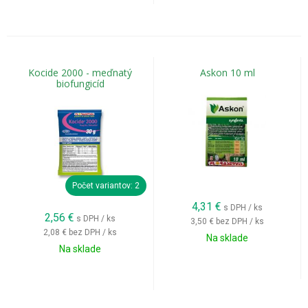
Kocide 2000 - meďnatý
Askon 10 ml
biofungicíd
Počet variantov: 2
4,31
€
s DPH / ks
2,56
€
s DPH / ks
3,50 €
bez DPH / ks
2,08 €
bez DPH / ks
Na sklade
Na sklade