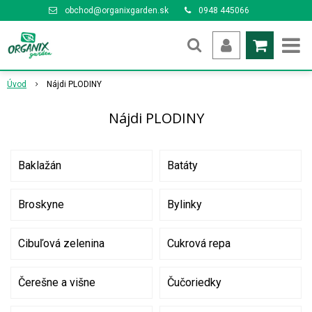
obchod@organixgarden.sk
0948 445066
Úvod
Nájdi PLODINY
Nájdi PLODINY
Baklažán
Batáty
Broskyne
Bylinky
Cibuľová zelenina
Cukrová repa
Čerešne a višne
Čučoriedky