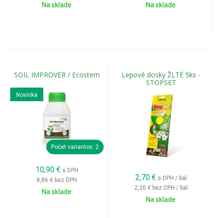
Na sklade
Na sklade
SOIL IMPROVER / Ecostern
Lepové dosky ŽLTÉ 5ks -
STOPSET
Novinka
Počet variantov: 2
10,90
€
s DPH
2,70
€
s DPH / bal
8,86 €
bez DPH
2,20 €
bez DPH / bal
Na sklade
Na sklade