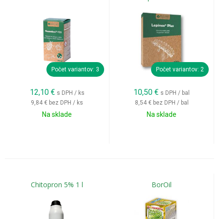
Počet variantov: 3
Počet variantov: 2
12,10
€
10,50
€
s DPH / ks
s DPH / bal
9,84 €
bez DPH / ks
8,54 €
bez DPH / bal
Na sklade
Na sklade
Chitopron 5% 1 l
BorOil