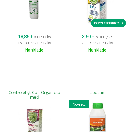
Počet variantov: 3
18,86
€
3,60
€
s DPH / ks
s DPH / ks
15,33 €
bez DPH / ks
2,93 €
bez DPH / ks
Na sklade
Na sklade
Controlphyt Cu - Organická
Liposam
meď
Novinka