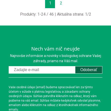
1
2
Produkty:
1
-
24
/
46
| Aktuálna strana:
1
/
2
Nech vám nič neujde
Najnovšie informácie a novinky v biologickej ochrane Vašej
záhrady, priamo na Váš mail.
Odoberať
Vaše osobné údaje (email) budeme spracovávať len za týmto
účelom v súlade s platnou legislatívou a zásadami ochrany
osobných údajov. Súhlas potvrdíte kliknutím na odkaz, ktorý vám
pošleme na váš email. Súhlas môžete kedykoľvek odvolať písomne,
emailom alebo kliknutím na odkaz z ktoréhokoľvek informačného
emailu.