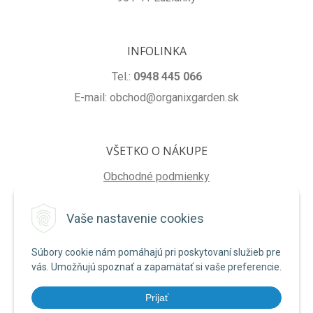
INFOLINKA
Tel.:
0948 445 066
E-mail: obchod@organixgarden.sk
VŠETKO O NÁKUPE
Obchodné podmienky
Ochrana súkromia
Vaše nastavenie cookies
Reklamačné podmienky
Súbory cookie nám pomáhajú pri poskytovaní služieb pre
NA STIAHNUTIE
vás. Umožňujú spoznať a zapamätať si vaše preferencie.
Formulár na odstúpenie od zmluvy
Prijať
Poučenie o uplatnení práva na odstúpenie od zmluvy