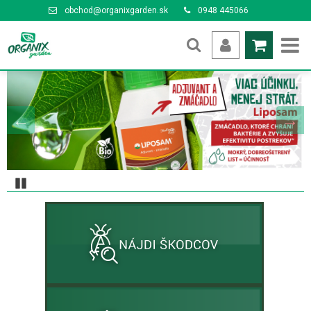
obchod@organixgarden.sk
0948 445066
Pozastaviť