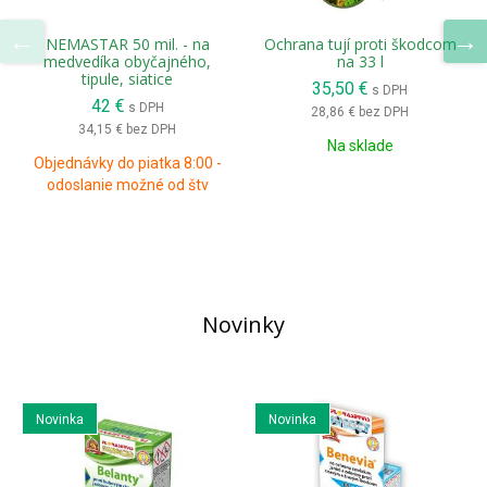
NEMASTAR 50 mil. - na
Ochrana tují proti škodcom
medvedíka obyčajného,
na 33 l
tipule, siatice
35,50 €
s DPH
42 €
s DPH
28,86 €
bez DPH
34,15 €
bez DPH
Na sklade
Objednávky do piatka 8:00 -
odoslanie možné od štv
Novinky
Novinka
Novinka