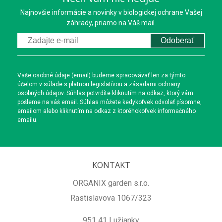
Najnovšie informácie a novinky v biologickej ochrane Vašej
záhrady, priamo na Váš mail.
Odoberať
Vaše osobné údaje (email) budeme spracovávať len za týmto
účelom v súlade s platnou legislatívou a zásadami ochrany
osobných údajov. Súhlas potvrdíte kliknutím na odkaz, ktorý vám
pošleme na váš email. Súhlas môžete kedykoľvek odvolať písomne,
emailom alebo kliknutím na odkaz z ktoréhokoľvek informačného
emailu.
KONTAKT
ORGANIX garden s.r.o.
Rastislavova 1067/323
951 41 Lužianky