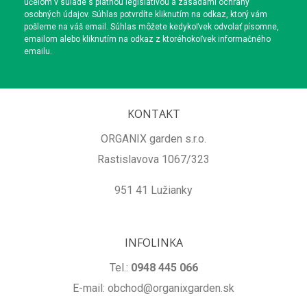
účelom v súlade s platnou legislatívou a zásadami ochrany
osobných údajov. Súhlas potvrdíte kliknutím na odkaz, ktorý vám
pošleme na váš email. Súhlas môžete kedykoľvek odvolať písomne,
emailom alebo kliknutím na odkaz z ktoréhokoľvek informačného
emailu.
KONTAKT
ORGANIX garden s.r.o.
Rastislavova 1067/323
951 41 Lužianky
INFOLINKA
Tel.:
0948 445 066
E-mail: obchod@organixgarden.sk