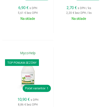
6,90
€
2,70
€
s DPH
s DPH / ks
5,61 €
bez DPH
2,20 €
bez DPH / ks
Na sklade
Na sklade
MycoHelp
TOP PONUKA SEZÓNY
Počet variantov: 1
10,90
€
s DPH
8,86 €
bez DPH