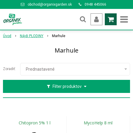
obchod@organixgarden.sk
0948 445066
Úvod
Nájdi PLODINY
Marhule
Marhule
Zoradiť:
Prednastavené
Filter produktov
Chitopron 5% 1 l
MycoHelp 8 ml