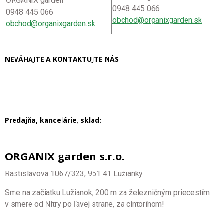
ORGANIX garden
0948 445 066
0948 445 066
obchod@organixgarden.sk
obchod@organixgarden.sk
NEVÁHAJTE A KONTAKTUJTE NÁS
Predajňa, kancelárie, sklad:
ORGANIX garden s.r.o.
Rastislavova 1067/323, 951 41 Lužianky
Sme na začiatku Lužianok, 200 m za železničným priecestím
v smere od Nitry po ľavej strane, za cintorínom!