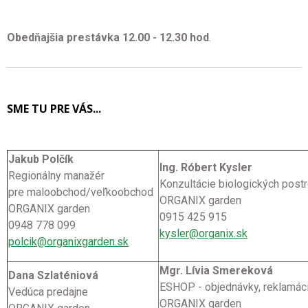
Obedňajšia prestávka 12.00 - 12.30 hod
.
SME TU PRE VÁS...
Jakub Polčík
Ing. Róbert Kysler
Regionálny manažér
Konzultácie biologických post
pre maloobchod/veľkoobchod
ORGANIX garden
ORGANIX garden
0915 425 915
0948 778 099
kysler@organix.sk
polcik@organixgarden.sk
Mgr. Lívia Smereková
Dana Szlaténiová
ESHOP - objednávky, reklamác
Vedúca predajne
ORGANIX garden