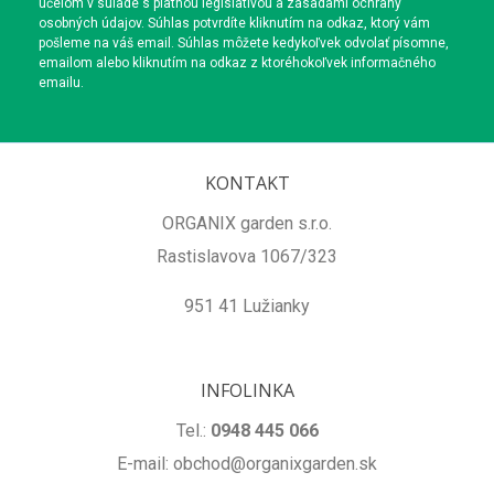
účelom v súlade s platnou legislatívou a zásadami ochrany
osobných údajov. Súhlas potvrdíte kliknutím na odkaz, ktorý vám
pošleme na váš email. Súhlas môžete kedykoľvek odvolať písomne,
emailom alebo kliknutím na odkaz z ktoréhokoľvek informačného
emailu.
KONTAKT
ORGANIX garden s.r.o.
Rastislavova 1067/323
951 41 Lužianky
INFOLINKA
Tel.:
0948 445 066
E-mail: obchod@organixgarden.sk