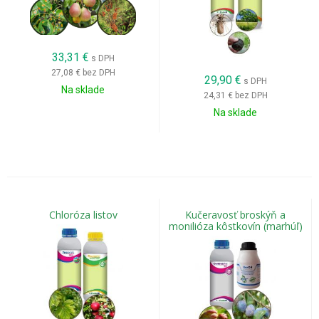
33,31
€
s DPH
27,08 €
bez DPH
29,90
€
s DPH
Na sklade
24,31 €
bez DPH
Na sklade
Chloróza listov
Kučeravosť broskýň a
monilióza kôstkovín (marhúľ)