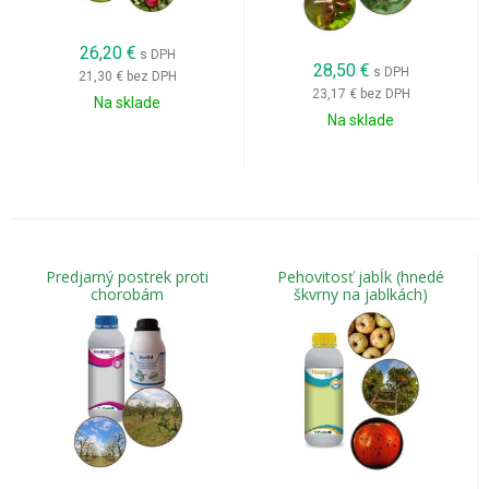
26,20
€
s DPH
28,50
€
s DPH
21,30 €
bez DPH
23,17 €
bez DPH
Na sklade
Na sklade
Predjarný postrek proti
Pehovitosť jabĺk (hnedé
chorobám
škvrny na jablkách)