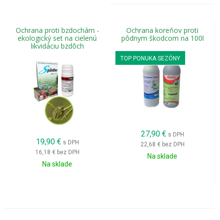
Ochrana proti bzdochám -
Ochrana koreňov proti
ekologický set na cielenú
pôdnym škodcom na 100l
likvidáciu bzdôch
TOP PONUKA SEZÓNY
27,90
€
s DPH
19,90
€
s DPH
22,68 €
bez DPH
16,18 €
bez DPH
Na sklade
Na sklade