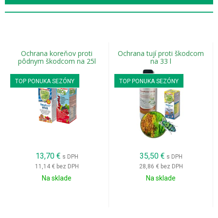
pletivá
Ochrana koreňov proti
Ochrana tují proti škodcom
pôdnym škodcom na 25l
na 33 l
TOP PONUKA SEZÓNY
TOP PONUKA SEZÓNY
13,70
€
35,50
€
s DPH
s DPH
11,14 €
bez DPH
28,86 €
bez DPH
Na sklade
Na sklade