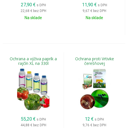
27,90
€
11,90
€
s DPH
s DPH
22,68 €
bez DPH
9,67 €
bez DPH
Na sklade
Na sklade
Ochrana a výživa paprík a
Ochrana proti Vrtivke
rajčín XL na 330l
čerešňovej
55,20
€
12
€
s DPH
s DPH
44,88 €
bez DPH
9,76 €
bez DPH