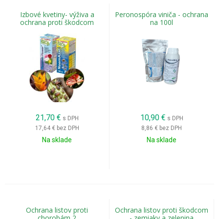
Izbové kvetiny- výživa a
Peronospóra viniča - ochrana
ochrana proti škodcom
na 100l
21,70
€
10,90
€
s DPH
s DPH
17,64 €
bez DPH
8,86 €
bez DPH
Na sklade
Na sklade
Ochrana listov proti
Ochrana listov proti škodcom
chorobám 2
- zemiaky a zelenina