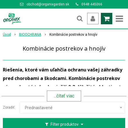
obchod@organixgarden.sk
0948 445066
Úvod
BIOOCHRANA
Kombinácie postrekov a hnojív
Kombinácie postrekov a hnojív
Riešenia, ktoré vám uľahčia ochranu vašej záhradky
pred chorobami a škodcami. Kombinácie postrekov
sú navrhnuté tak, aby riešili 2-3 dôležité oblasti, a to:
...čítať viac
ochrana proti chorobám
Zoradiť:
Prednastavené
ochrana proti škodcom
výživa, ktorá zregeneruje poškodené rastlinné
Filter produktov