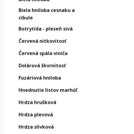
Biela hniloba cesnaku a
cibule
Ako 
Botrytída - pleseň sivá
Prízna
Červená nitkovitosť
identif
Červená spála viniča
najmä r
Dolárová škvrnitosť
ČASŤ
Fuzáriová hniloba
RAST
Hnednutie listov marhúľ
Plod
Hrdza hrušková
(spo
stra
Hrdza plevová
Hrdza slivková
Celý