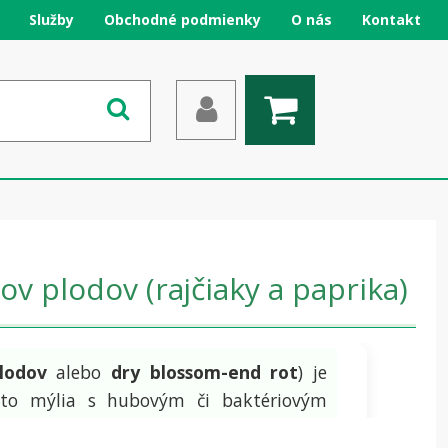
Služby
Obchodné podmienky
O nás
Kontakt
v plodov (rajčiaky a paprika)
plodov
alebo
dry blossom-end rot
) je
často mýlia s hubovým či baktériovým
 transportu vody. Výrazne znehodnocuje