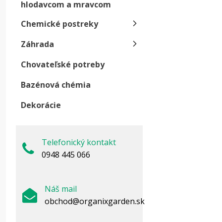
Ak sa n
hlodavcom a mravcom
úrody.
Chemické postreky
B
Záhrada
Ti
Chovateľské potreby
o
Bazénová chémia
Dekorácie
Telefonický kontakt
0948 445 066
Náš mail
obchod@organixgarden.sk
S