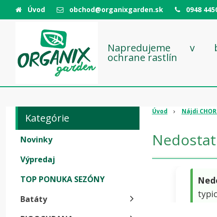
Úvod
obchod@organixgarden.sk
0948 445
Napredujeme v bio
ochrane rastlín
Úvod
Nájdi CHO
Kategórie
Nedostato
Novinky
Výpredaj
TOP PONUKA SEZÓNY
Ned
typi
Batáty
ocho