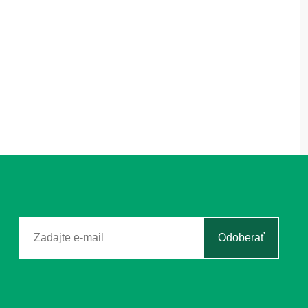
 a suchými koncami ihneď oberte a odstráňte.
 už poškodené miesta neopravia, a radšej ich
e, ale postupne a pravidelne (ideálne skoro
 a premočenia, čo by viedlo k popraskaniu
apriky zjesť?
ú chorobu ani toxickú pleseň, zdravá vrchná
Odoberať
 zostáva nezmenená.
piny?