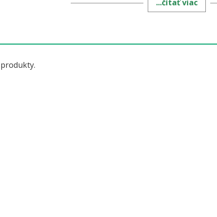
...čítať viac
u obľúbenej plodovej zeleniny – najmä podlhovast
ostenných paprík.
 produkty.