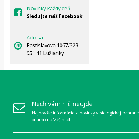
Novinky každý deň
Sledujte náš Facebook
Adresa
Rastislavova 1067/323
951 41 Lužianky
Čast
Môžem
Nech vám nič neujde
Áno, m
Najnovšie informácie a novinky v biologickej ochrane
časť pl
priamo na Váš mail.
Pomôž