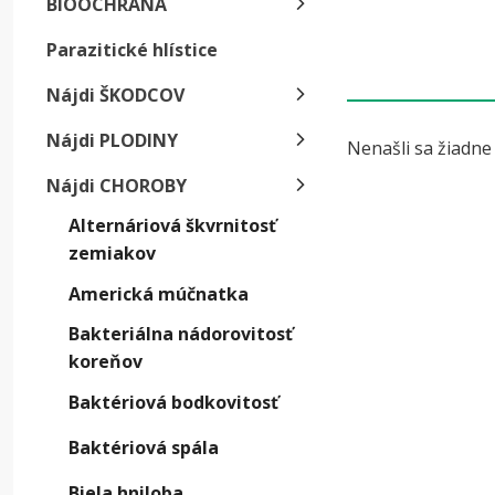
BIOOCHRANA
úrod
hrub
Parazitické hlístice
Nájdi ŠKODCOV
Nájdi PLODINY
Nenašli sa žiadne
Nájdi CHOROBY
Alternáriová škvrnitosť
zemiakov
Americká múčnatka
Bakteriálna nádorovitosť
koreňov
Baktériová bodkovitosť
Baktériová spála
Biela hniloba