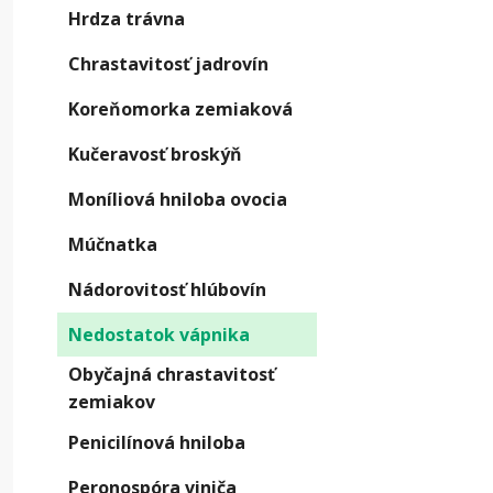
(nes
Hrdza trávna
štád
Chrastavitosť jadrovín
Koreňomorka zemiaková
Kučeravosť broskýň
Moníliová hniloba ovocia
Múčnatka
Nádorovitosť hlúbovín
Nedostatok vápnika
Obyčajná chrastavitosť
zemiakov
Penicilínová hniloba
Peronospóra viniča