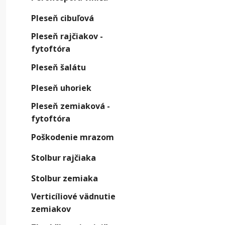
Pleseň cibuľová
Pleseň rajčiakov -
Čo h
fytoftóra
Pôvodc
Pleseň šalátu
živín vo
Pleseň uhoriek
Z
Pleseň zemiaková -
do
fytoftóra
P
Poškodenie mrazom
v
Stolbur rajčiaka
vy
Stolbur zemiaka
S
p
Verticíliové vädnutie
p
zemiakov