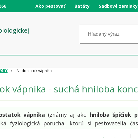
066
Ako pestovať
Batáty
Sadbové zemiaky
logickej
ROBY
Nedostatok vápnika
k vápnika - suchá hniloba konco
ostatok vápnika
(známy aj ako
hniloba špičiek 
cká fyziologická porucha, ktorú si pestovatelia 
rením. Nejde však o infekciu, ale o poruchu výživy a