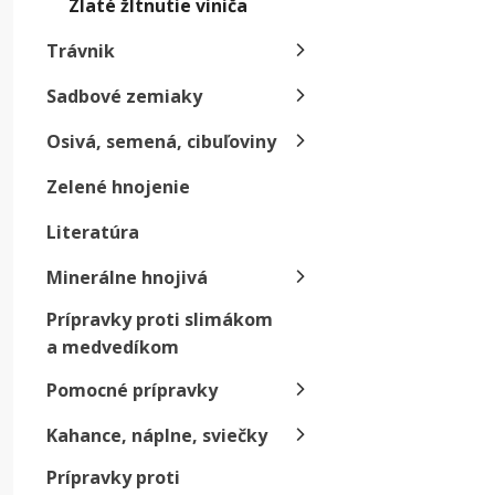
Zlaté žltnutie viniča
Prev
Trávnik
Keďže 
Sadbové zemiaky
pestova
Osivá, semená, cibuľoviny
Z
Zelené hnojenie
r
v
Literatúra
V
Minerálne hnojivá
k
Prípravky proti slimákom
P
a medvedíkom
pr
tr
Pomocné prípravky
Kahance, náplne, sviečky
Krok
Prípravky proti