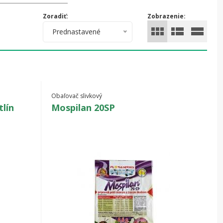
tá druhá, letná generácia.
Zoradiť:
Zobrazenie:
Prednastavené
Obaľovač slivkový
tlín
Mospilan 20SP