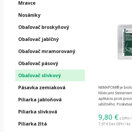
Mravce
Nosániky
Obaľovač broskyňový
Obaľovač jablčný
Obaľovač mramorovaný
Obaľovač pásový
Obaľovač slivkový
Pásavka zemiaková
NEMAPOM® je biolog
hlísticami
Steinernem
aplikáciu proti pre
Piliarka jabloňová
jablčného. Poskytuje
ochranu ovocných s
Piliarka slivková
9,80
€
chemických pesticíd
s DPH /
Piliarka žltá
7,97 €
bez DPH / ks