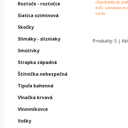
C
Objednávky do piat
Roztoče - roztočce
8:00 - odoslanie m
od štv
D
Siatica oziminová
v
Skočky
m
Slimáky - slizniaky
Produkty:
5
| Ak
Škod
Smútivky
Životn
Strapka západná
prvé št
Štítnička nebezpečná
P
Tipuľa bahenná
O
Vlnačka krvavá
h
v
Vlnovníkovce
do
Vošky
L