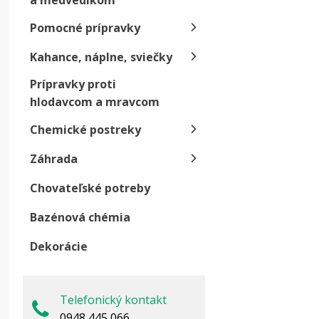
a medvedíkom
p
Pomocné prípravky
d
m
Kahance, náplne, sviečky
n
Prípravky proti
F
hlodavcom a mravcom
D
Chemické postreky
š
s
Záhrada
in
Chovateľské potreby
Krok
Bazénová chémia
Ak fer
Dekorácie
nasledu
Telefonický kontakt
Ci
0948 445 066