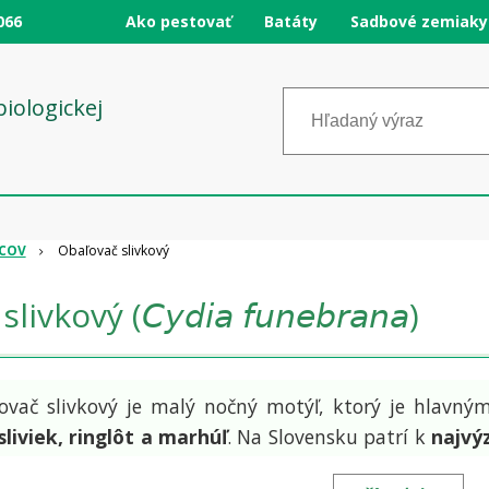
066
Ako pestovať
Batáty
Sadbové zemiaky
logickej
DCOV
Obaľovač slivkový
vkový (𝘊𝘺𝘥𝘪𝘢 𝘧𝘶𝘯𝘦𝘣𝘳𝘢𝘯𝘢)
ovač slivkový je malý nočný motýľ, ktorý je hlav
sliviek, ringlôt a marhúľ
. Na Slovensku patrí k
najvý
vne načasovanej ochrany dokáže znehodnotiť 50 % až