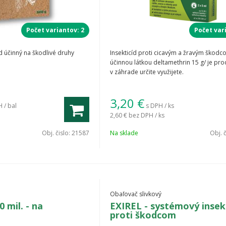
spoznať obaľovača slivkového a jeh
Počet variantov: 2
Počet var
íd účinný na škodlivé druhy
Insekticíd proti cicavým a žravým škodc
nosť obaľovača identifikujeme podľa predčasného vyfarbov
účinnou látkou deltamethrin 15 g/ je pro
ku na šupke sliviek.
v záhrade určite využijete.
zhľad poškodenia 1. generáciou:
3,20
€
 / bal
s DPH / ks
2,60 €
bez DPH / ks
arvy prvej generácie napádajú mladé, ešte zelené a tvrdé
lody prestávajú rásť, predčasne modrajú a masívne opadáv
Obj. čislo:
21587
Na sklade
Obj. 
adá húsenica a jej trus.
zhľad poškodenia 2. generáciou:
rvy druhej generácie útočia na polozrelé a dozrievajúce sliv
Obaľovač slivkový
miesta vchodu húsenice do plodu vyteká kvapka lepkavej teku
mil. - na
EXIREL - systémový insek
kolo kôstky je vyžratá, plná tmavého trusu a plod predčasne
proti škodcom