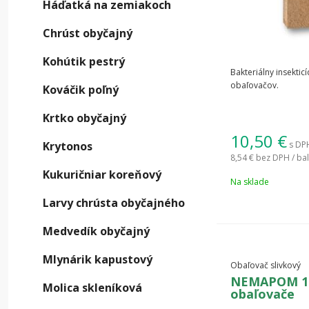
Háďatká na zemiakoch
Chrúst obyčajný
Ako 
Kohútik pestrý
Bakteriálny insektic
Prítom
obaľovačov.
Kováčik poľný
glejoto
Krtko obyčajný
V
10,50
€
Krytonos
s DPH
8,54 €
bez DPH / bal
L
Kukuričniar koreňový
p
Na sklade
ml
Larvy chrústa obyčajného
V
Medvedík obyčajný
La
Mlynárik kapustový
Obaľovač slivkový
z 
NEMAPOM 10 
o
Molica skleníková
obaľovače