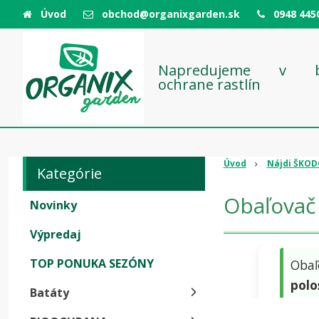
Úvod
obchod@organixgarden.sk
0948 445
Napredujeme v bio
ochrane rastlín
Úvod
Nájdi ŠKO
Kategórie
Obaľovač sli
Novinky
Výpredaj
TOP PONUKA SEZÓNY
Obaľ
polo
Batáty
sprá