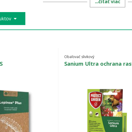
...čítať viac
rácie za rok,
pričom najväčšie škody spôsobuje práve 
duktov
Obaľovač slivkový
S
Sanium Ultra ochrana ras