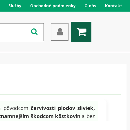
Služby
Obchodné podmienky
O nás
Kontakt
ným pôvodcom
červivosti plodov
sliviek,
znamnejším škodcom kôstkovín
a bez
 80 % celej úrody. Škodca má u nás
dve