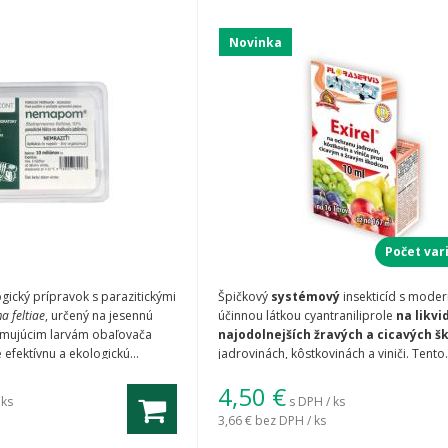
Novinka
Počet var
ický prípravok s parazitickými
Špičkový
systémový
insekticíd s mode
a feltiae
, určený na jesennú
účinnou látkou cyantraniliprole
na likvi
zimujúcim larvám obaľovača
najodolnejších žravých a cicavých 
 efektívnu a ekologickú
jadrovinách, kôstkovinách a viniči. Tento
tromov bez použitia
nekompromisný kontaktný a požerový j
4,50
€
ov.
unikátnemu mechanizmu účinku okamžit
 ks
s DPH / ks
paralyzuje hmyz a zastavuje jeho žer, č
3,66 €
bez DPH / ks
chráni listy, kvety a dozrievajúce p