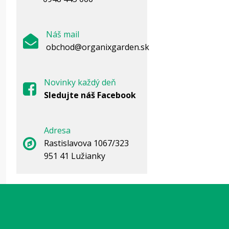
Po
p
Náš mail
obchod@organixgarden.sk
Novinky každý deň
Sledujte náš Facebook
Adresa
Rastislavova 1067/323
951 41 Lužianky
P
N