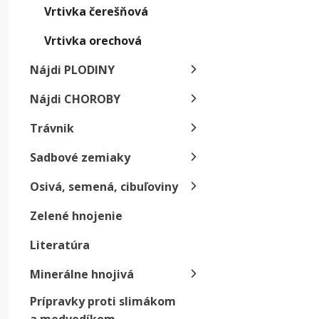
Vrtivka čerešňová
V 
Vrtivka orechová
t
op
Nájdi PLODINY
Prev
Nájdi CHOROBY
Trávnik
Populá
podpor
Sadbové zemiaky
Osivá, semená, cibuľoviny
Z
Zelené hnojenie
V
pr
Literatúra
p
Minerálne hnojivá
L
Prípravky proti slimákom
P