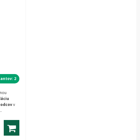
iantov: 2
rnou
dáciu
škodcov
v
ed vďaka
e
Larva obaľovača slivkového vo vnútri plodu.
ím bleskovo
lody
pred