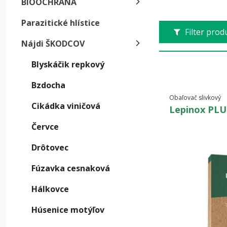
BIOOCHRANA
gene
Parazitické hlístice
Filter pro
Nájdi ŠKODCOV
Blyskáčik repkový
Bzdocha
Obaľovač slivkový
Cikádka viničová
Lepinox PLU
Červce
Drôtovec
Fúzavka cesnaková
Hálkovce
Húsenice motýľov