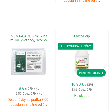
odoslanie možné od štv
NEMA-CARE 5 mil. - na
MycoHelp
vrtivky, kvetárky, skočky...
TOP PONUKA SEZÓNY
Počet variantov: 1
10,90
€
s DPH
8
€
s DPH / ks
8,86 €
bez DPH
6,50 €
bez DPH / ks
Na sklade
Objednávky do piatka 8:00 -
odoslanie možné od štv