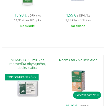
13,90
€
1,55
€
s DPH / ks
s DPH / ks
11,30 €
bez DPH / ks
1,26 €
bez DPH / ks
Na sklade
Na sklade
NEMASTAR 5 mil. - na
NeemAzal - bio insekticíd
medvedíka obyčajného,
tipule, siatice
TOP PONUKA SEZÓNY
Počet variantov: 3