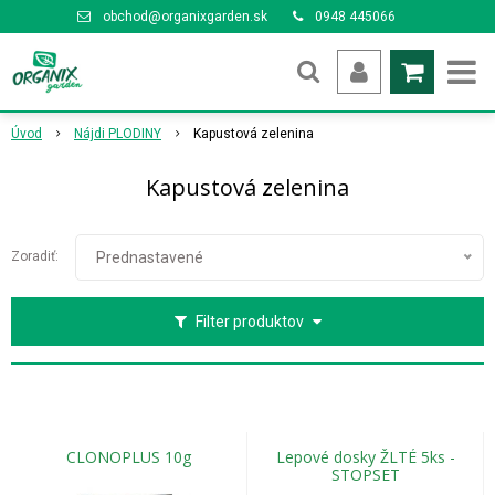
obchod@organixgarden.sk
0948 445066
Úvod
Nájdi PLODINY
Kapustová zelenina
Kapustová zelenina
Zoradiť:
Prednastavené
Filter produktov
CLONOPLUS 10g
Lepové dosky ŽLTÉ 5ks -
STOPSET