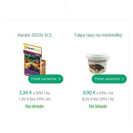
Karate ZEON 5CS
Talpa raus na medvedíky
Počet variantov: 3
Počet variantov: 2
2,36
€
9,90
€
s DPH / ks
s DPH / ks
1,92 €
bez DPH / ks
8,05 €
bez DPH / ks
Na sklade
Na sklade