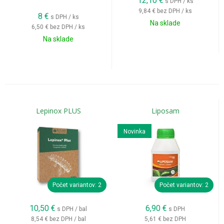
12,10
€
s DPH / ks
9,84 €
bez DPH / ks
8
€
s DPH / ks
Na sklade
6,50 €
bez DPH / ks
Na sklade
Lepinox PLUS
Liposam
Novinka
Počet variantov: 2
Počet variantov: 2
10,50
€
6,90
€
s DPH / bal
s DPH
8,54 €
bez DPH / bal
5,61 €
bez DPH