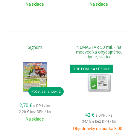
Na sklade
Na sklade
Signum
NEMASTAR 50 mil. - na
medvedíka obyčajného,
tipule, siatice
TOP PONUKA SEZÓNY
Počet variantov: 2
2,70
€
s DPH / ks
2,20 €
bez DPH / ks
42
€
s DPH / ks
Na sklade
34,15 €
bez DPH / ks
Objednávky do piatka 8:00 -