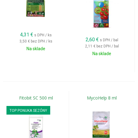
4,31
€
s DPH / ks
2,60
€
s DPH / bal
3,50 €
bez DPH / ks
2,11 €
bez DPH / bal
Na sklade
Na sklade
Fitobit SC 500 ml
MycoHelp 8 ml
TOP PONUKA SEZÓNY