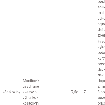
pos
apli
mala
vyk
najn
dní 
zbe
Prvú
vyko
poč
kvit
pred
dávk
tlak
Moníliové
dop
usychanie
2 m
kôstkoviny
kvetov a
7,5g
7
3 ap
výhonkov
sez
kôstkovín
pri