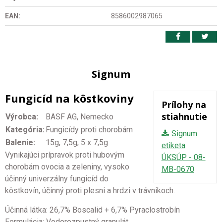
EAN:
8586002987065
Signum
Fungicíd na kôstkoviny
Prílohy na
stiahnutie
Výrobca:
BASF AG, Nemecko
Kategória:
Fungicídy proti chorobám
Signum
Balenie:
15g, 7,5g, 5 x 7,5g
etiketa
Vynikajúci prípravok proti hubovým
ÚKSÚP - 08-
chorobám ovocia a zeleniny, vysoko
MB-0670
účinný univerzálny fungicíd do
kôstkovín, účinný proti plesni a hrdzi v trávnikoch.
Účinná látka: 26,7% Boscalid + 6,7% Pyraclostrobín
Formulácia: Vodorozpustný granulát