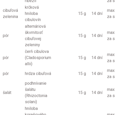
ríbezlí
za 
krčková
cibuľová
max
hniloba
15 g
14 dní
zelenina
za 
cibulovín
alternáriová
škvrnitosť
max
pór
15 g
14 dní
cibuľovej
za 
zeleniny
čerň cibulova
max
pór
(Cladosporium
15 g
14 dní
za 
allii)
max
pór
hrdza cibuľová
15 g
14 dní
za 
podhnívanie
šalátu
max
šalát
15 g
14 dní
(Rhizoctonia
za 
solani)
hniloba
koreňového
max