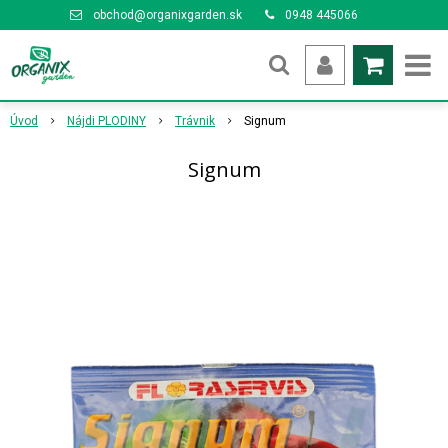
obchod@organixgarden.sk
0948 445066
Úvod
Nájdi PLODINY
Trávnik
Signum
Signum