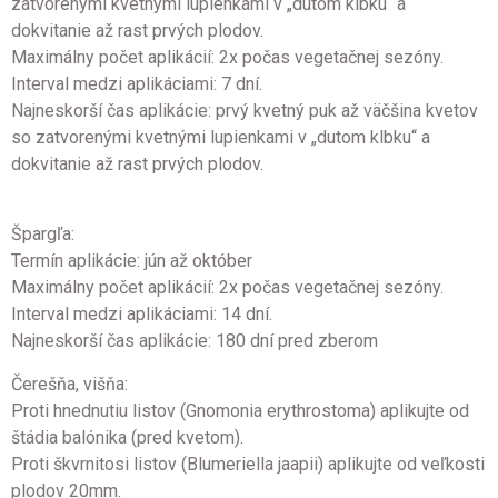
zatvorenými kvetnými lupienkami v „dutom klbku“ a
dokvitanie až rast prvých plodov.
Maximálny počet aplikácií: 2x počas vegetačnej sezóny.
Interval medzi aplikáciami: 7 dní.
Najneskorší čas aplikácie: prvý kvetný puk až väčšina kvetov
so zatvorenými kvetnými lupienkami v „dutom klbku“ a
dokvitanie až rast prvých plodov.
Špargľa:
Termín aplikácie: jún až október
Maximálny počet aplikácií: 2x počas vegetačnej sezóny.
Interval medzi aplikáciami: 14 dní.
Najneskorší čas aplikácie: 180 dní pred zberom
Čerešňa, višňa:
Proti hnednutiu listov (Gnomonia erythrostoma) aplikujte od
štádia balónika (pred kvetom).
Proti škvrnitosi listov (Blumeriella jaapii) aplikujte od veľkosti
plodov 20mm.