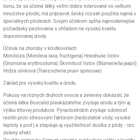
tomu, že sú účinné látky veľmi dobre tolerované vo veľkom
množstve plodín, má prípravok široký rozsah použitia najmä v
špeciálnych plodinách. Svojim účinkom spĺňa najmodernejšie
požiadavky pestovania s ohľadom na vysokú kvalitu
dopestovanej úrody.
Účinok na choroby v kôstkovinách
Monilióza (Monilinia laxa, fructigena) Hnednuíie listov
(Gnomonia erythrostoma) Škvrnitosť listov (Blumeríella jaapii)
Hrdza slivková (Tranzschelia pruni-spinosae)
Základ pre vysokú kvalitu a úrodu
Pokusy na rôznych druhoch ovocia a zeleniny dokázali, že
účinná látka Boscalid preukázateľne zvyšuje úrodu a tým aj
výšku trhovej produkcie. Pyraclostrobín zvyšuje odolnosť
rastlín proti stresovým faktorom (nedostatok vody, vysoké
teploty a pod.) a zlepšuje aj využiteľnosť dusíka z pôdy - tzv.
zelený efekt.