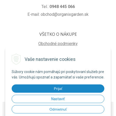
Tel.:
0948 445 066
E-mail: obchod@organixgarden.sk
VŠETKO O NÁKUPE
Obchodné podmienky
Ochrana súkromia
Vaše nastavenie cookies
Reklamačné podmienky
Súbory cookie nám pomáhajú pri poskytovaní služieb pre
NA STIAHNUTIE
vás. Umožňujú spoznať a zapamätať si vaše preferencie.
Formulár na odstúpenie od zmluvy
Prijať
Poučenie o uplatnení práva na odstúpenie od zmluvy
Nastaviť
© 2026 ORGANIXgarden •
NextShop
&
e-shop Pohoda Connector
by
NextCom
Odmietnuť
s.r.o.