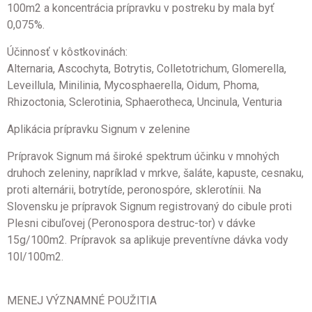
100m2 a koncentrácia prípravku v postreku by mala byť
0,075%.
Účinnosť v kôstkovinách:
Alternaria, Ascochyta, Botrytis, Colletotrichum, Glomerella,
Leveillula, Minilinia, Mycosphaerella, Oidum, Phoma,
Rhizoctonia, Sclerotinia, Sphaerotheca, Uncinula, Venturia
Aplikácia prípravku Signum v zelenine
Prípravok Signum má široké spektrum účinku v mnohých
druhoch zeleniny, napríklad v mrkve, šaláte, kapuste, cesnaku,
proti alternárii, botrytíde, peronospóre, sklerotínii. Na
Slovensku je prípravok Signum registrovaný do cibule proti
Plesni cibuľovej (Peronospora destruc-tor) v dávke
15g/100m2. Prípravok sa aplikuje preventívne dávka vody
10l/100m2.
MENEJ VÝZNAMNÉ POUŽITIA