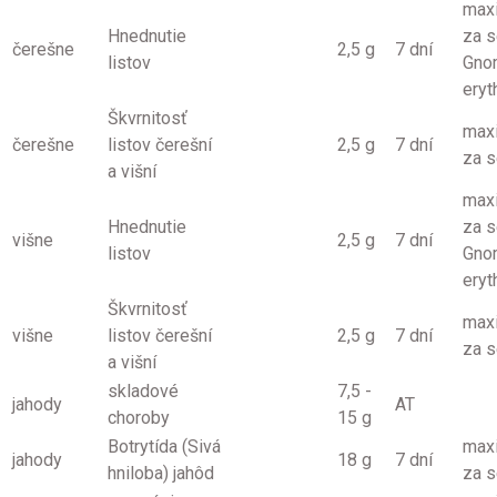
max
Hnednutie
za s
čerešne
2,5 g
7 dní
listov
Gno
eryt
Škvrnitosť
max
čerešne
listov čerešní
2,5 g
7 dní
za 
a višní
max
Hnednutie
za s
višne
2,5 g
7 dní
listov
Gno
eryt
Škvrnitosť
max
višne
listov čerešní
2,5 g
7 dní
za 
a višní
skladové
7,5 -
jahody
AT
choroby
15 g
Botrytída (Sivá
max
jahody
18 g
7 dní
hniloba) jahôd
za 