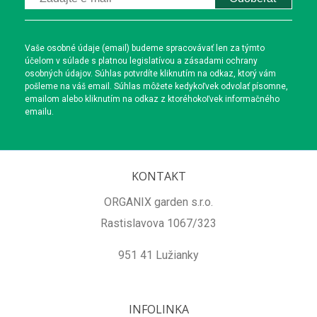
Vaše osobné údaje (email) budeme spracovávať len za týmto
účelom v súlade s platnou legislatívou a zásadami ochrany
osobných údajov. Súhlas potvrdíte kliknutím na odkaz, ktorý vám
pošleme na váš email. Súhlas môžete kedykoľvek odvolať písomne,
emailom alebo kliknutím na odkaz z ktoréhokoľvek informačného
emailu.
KONTAKT
ORGANIX garden s.r.o.
Rastislavova 1067/323
951 41 Lužianky
INFOLINKA