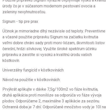
Použite prípravku Signum výrazne ovplyvňuje výšku a kvalitu
úrody čo je v súčasnom modernom pestovaní ovocia a
zeleniny nevyhnutnosťou.
Signum - tip pre prax
Účinok je mimoriadne dlhý nezávisle od teploty. Preventívne
a včasné použitie prípravku Signum na začiatku kvitnutia
veľmi dobre chráni sady proti moni-liózam, škvrnitosti listov
čerešní, hrdzi slivkovej. Využite široké spektrum účinku
prípravku a zaistíte si vysokú a kvalitnú úrodu vašich
kôstkovín.
Univerzálny fungicíd v kôstkovinách
Návod na použitie v kôstkovinách:
Prvýkrát aplikujte v dávke 7,5g/100m2 vo fáze kvitnutia,
druhá aplikácia proti monilóze sa odporúča vo fáze vývoja
plodov. Odporúčame 2, maximálne 3 aplikácie za sezónu.
Ochranná doba je 7 dní. Odporúčané množstvo vody je 10l na