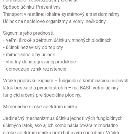
Spôsob účinku: Preventívny
Transport v rastline: lokálne systémový a translaminárny
Účinok na necieľové organizmy a včely: neškodný
Signum a jeho prednosti:
- veľmi široké spektrum účinku v mnohých plodinách
- účinok nezávislý od teploty
- mimoriadne dlhý účinok
- vhodný do integrovanej produkcie
- obmedzuje vznik rezistencie
Vďaka prípravku Signum – fungicídu s kombináciou účinných
látok boscalid a pyraclostrobín – má BASF veľmi účinný
fungicíd určený pre špeciálne plodiny.
Mimoriadne široké spektrum účinku
Jedinečný mechanizmus účinku jednotlivých fungicídnych
účinných látok, ako aj ich kombinácia otvára mimoriadne
široké spektrum účinku proti hubovým chorobám. Vďaka