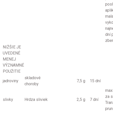
pos
apli
mala
vyk
najn
dní 
zbe
NIŽŠIE JE
UVEDENÉ
MENEJ
VÝZNAMNÉ
POUŽITIE
skladové
jadroviny
7,5 g
15 dní
choroby
max
za s
slivky
Hrdza sliviek
2,5 g
7 dní
Tran
prun