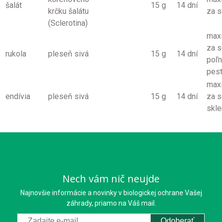
šalát
15 g
14 dní
krčku šalátu
za 
(Sclerotina)
max
za s
rukola
pleseň sivá
15 g
14 dní
poľ
pes
max
endívia
pleseň sivá
15 g
14 dní
za s
skle
Nech vám nič neujde
Najnovšie informácie a novinky v biologickej ochrane Vašej
záhrady, priamo na Váš mail.
Odoberať