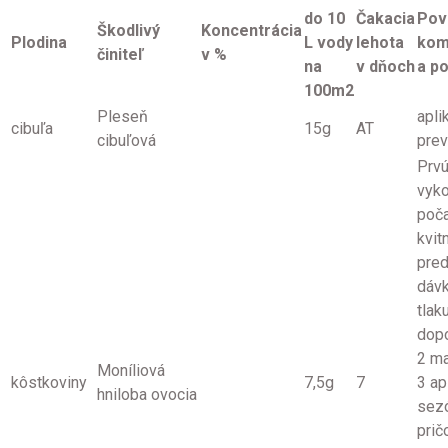
do 10
Čakacia
Pov
Škodlivý
Koncentrácia
Plodina
L vody
lehota
kom
činiteľ
v %
na
v dňoch
a p
100m2
Pleseň
apli
cibuľa
15g
AT
cibuľová
prev
Prvú
vyko
poč
kvit
pred
dávk
tlak
dop
2 m
Moníliová
kôstkoviny
7,5g
7
3 ap
hniloba ovocia
sez
pri