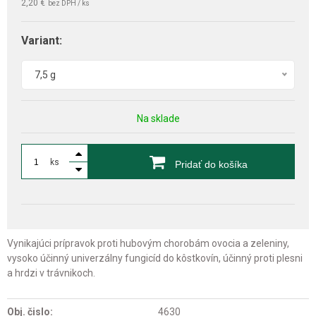
2,20 €
bez DPH / ks
Variant:
7,5 g
Na sklade
ks
Pridať do košíka
Vynikajúci prípravok proti hubovým chorobám ovocia a zeleniny,
vysoko účinný univerzálny fungicíd do kôstkovín, účinný proti plesni
a hrdzi v trávnikoch.
Obj. čislo:
4630