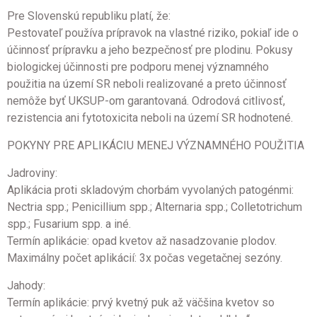
Pre Slovenskú republiku platí, že:
Pestovateľ používa prípravok na vlastné riziko, pokiaľ ide o
účinnosť prípravku a jeho bezpečnosť pre plodinu. Pokusy
biologickej účinnosti pre podporu menej významného
použitia na území SR neboli realizované a preto účinnosť
nemôže byť UKSUP-om garantovaná. Odrodová citlivosť,
rezistencia ani fytotoxicita neboli na území SR hodnotené.
POKYNY PRE APLIKÁCIU MENEJ VÝZNAMNÉHO POUŽITIA
Jadroviny:
Aplikácia proti skladovým chorbám vyvolaných patogénmi:
Nectria spp.; Penicillium spp.; Alternaria spp.; Colletotrichum
spp.; Fusarium spp. a iné.
Termín aplikácie: opad kvetov až nasadzovanie plodov.
Maximálny počet aplikácií: 3x počas vegetačnej sezóny.
Jahody:
Termín aplikácie: prvý kvetný puk až väčšina kvetov so