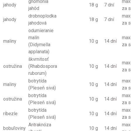
gnomónia
max
jahody
18 g
7 dní
jahôd
za 
drobnoplodka
max
jahody
18 g
7 dní
jahodová
za 
odumieranie
malín
max
maliny
10 g
14 dní
(Didymella
za 
applanata)
škvrnitosť
max
ostružina
(Rhabdospora
10 g
14 dní
za 
ruborum)
botrytída
max
maliny
10 g
14 dní
(Pleseň sivá)
za 
botrytída
max
ostružina
10 g
14 dní
(Pleseň sivá)
za 
botrytída
max
ríbezle
10 g
14 dní
(Pleseň sivá)
za 
Antraknóza
max
bobuľoviny
10 g
14 dní