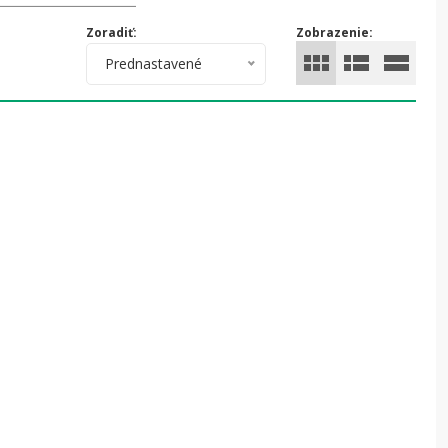
astlín, čím dokážu kompletne zničiť
Zoradiť:
Zobrazenie:
Prednastavené