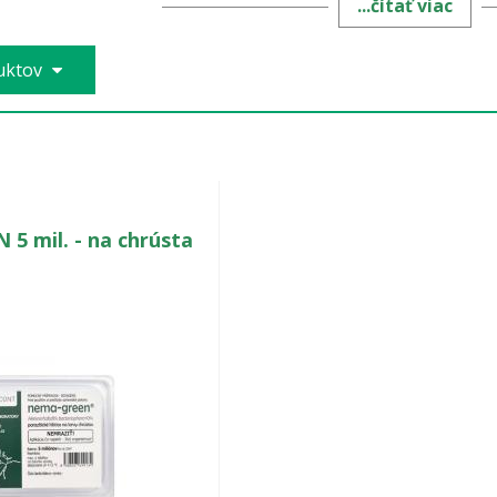
...čítať viac
zemné
larvy,
ktoré
devastujú koreňový systém
r
ny, ovocné sady aj trávniky.
duktov
5 mil. - na chrústa