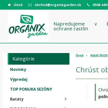
Úvod
obchod@organixgarden.sk
0948 445
Napredujeme v bio
ochrane rastlín
Úvod
Nájdi ŠKO
Kategórie
Chrúst obyčaj
Novinky
Výpredaj
TOP PONUKA SEZÓNY
Chr
poľ
Batáty
samo