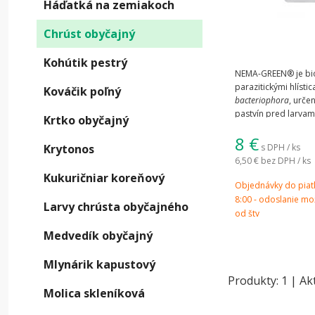
Háďatká na zemiakoch
Chrúst obyčajný
Ako 
Kohútik pestrý
NEMA-GREEN® je bio
parazitickými hlísti
Kováčik poľný
Prítom
bacteriophora
, urče
objaven
pastvín pred larvam
Krtko obyčajný
Poskytuje ekologick
8
€
použitia chemických
Krytonos
s DPH / ks
C
6,50 €
bez DPH / ks
Kukuričniar koreňový
J
Objednávky do piat
8:00 - odoslanie m
c
Larvy chrústa obyčajného
od štv
li
Medvedík obyčajný
C
Mlynárik kapustový
L
Produkty:
1
| Ak
Molica skleníková
p
mi