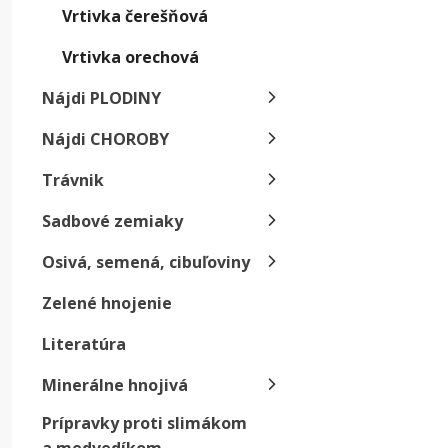
Te
Vrtivka čerešňová
p
Vrtivka orechová
c
Nájdi PLODINY
Nájdi CHOROBY
Trávnik
Sadbové zemiaky
Osivá, semená, cibuľoviny
Zelené hnojenie
Literatúra
Minerálne hnojivá
Prípravky proti slimákom