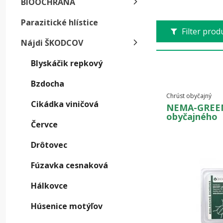
BIOOCHRANA
pod
záho
Parazitické hlístice
Filter pro
Nájdi ŠKODCOV
Blyskáčik repkový
Bzdocha
Chrúst obyčajný
Cikádka viničová
NEMA-GREEN 
obyčajného
Červce
Drôtovec
Fúzavka cesnaková
Hálkovce
Húsenice motýľov