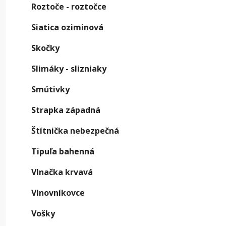
Roztoče - roztočce
V
Siatica oziminová
N
Skočky
o
s
Slimáky - slizniaky
s
Smútivky
Škod
Strapka západná
Chrúst
Štítnička nebezpečná
povrch
Tipuľa bahenná
O
Vlnačka krvavá
Ce
Vlnovníkovce
V
Vošky