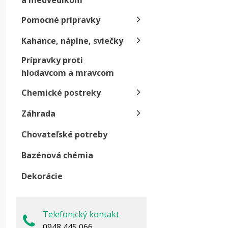
a medvedíkom
Pomocné prípravky
Kahance, náplne, sviečky
Z
Prípravky proti
hlodavcom a mravcom
A
ná
Chemické postreky
Prev
Záhrada
Chovateľské potreby
Dlhodob
Bazénová chémia
M
Dekorácie
Z
v
Telefonický kontakt
M
0948 445 066