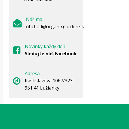
L
m
Náš mail
rý
obchod@organixgarden.sk
K
P
Novinky každý deň
o
Sledujte náš Facebook
p
Adresa
Krok
Rastislavova 1067/323
951 41 Lužianky
Ak vo 
zabráni
M
Vš