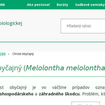
066
Ako pestovať
Batáty
Sadbové zemiaky
logickej
DCOV
Chrúst obyčajný
ný (𝘔𝘦𝘭𝘰𝘭𝘰𝘯𝘵𝘩𝘢 𝘮𝘦𝘭𝘰𝘭𝘰𝘯𝘵𝘩𝘢
úst obyčajný je vo väčšine prípadov oz
nohospodárskeho
a
záhradného škodcu.
Problém, kt
tná opätovná sejba plodín ho málokedy vyrieši. Naj