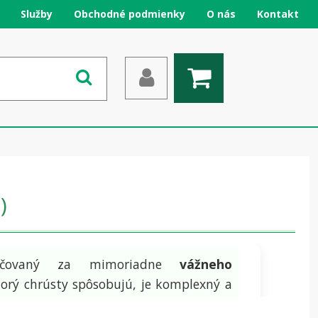
Služby
Obchodné podmienky
O nás
Kontakt
)
načovaný za mimoriadne
vážneho
orý chrústy spôsobujú, je komplexný a
väčšie nebezpečenstvo predstavujú ich