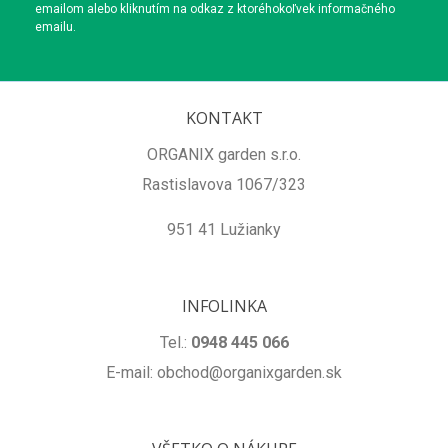
emailom alebo kliknutím na odkaz z ktoréhokoľvek informačného
emailu.
KONTAKT
ORGANIX garden s.r.o.
Rastislavova 1067/323
951 41 Lužianky
INFOLINKA
Tel.:
0948 445 066
E-mail: obchod@organixgarden.sk