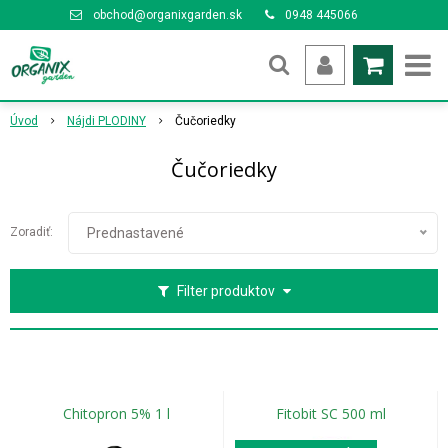
obchod@organixgarden.sk
0948 445066
Úvod
Nájdi PLODINY
Čučoriedky
Čučoriedky
Zoradiť:
Prednastavené
Filter produktov
Chitopron 5% 1 l
Fitobit SC 500 ml