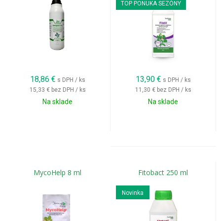
TOP PONUKA SEZÓNY
18,86
€
13,90
€
s DPH / ks
s DPH / ks
15,33 €
bez DPH / ks
11,30 €
bez DPH / ks
Na sklade
Na sklade
MycoHelp 8 ml
Fitobact 250 ml
Novinka