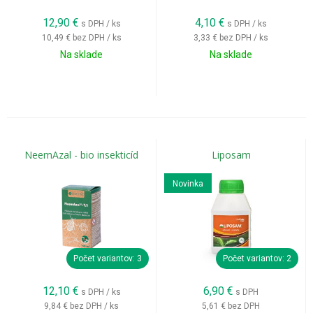
12,90
€
4,10
€
s DPH / ks
s DPH / ks
10,49 €
bez DPH / ks
3,33 €
bez DPH / ks
Na sklade
Na sklade
NeemAzal - bio insekticíd
Liposam
Novinka
Počet variantov: 3
Počet variantov: 2
12,10
€
6,90
€
s DPH / ks
s DPH
9,84 €
bez DPH / ks
5,61 €
bez DPH