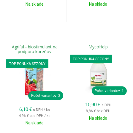
Na sklade
Na sklade
Agriful - biostimulant na
MycoHelp
podporu koreňov
TOP PONUKA SEZÓNY
TOP PONUKA SEZÓNY
Počet variantov: 1
Počet variantov: 2
10,90
€
s DPH
6,10
€
s DPH / ks
8,86 €
bez DPH
4,96 €
bez DPH / ks
Na sklade
Na sklade