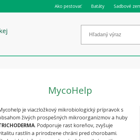
Ako pestovať
Batáty
Sadbové zem
kej
MycoHelp
Mycohelp je viaczložkový mikrobiologický prípravok s
obsahom živých prospešných mikroorganizmov a huby
TRICHODERMA
. Podporuje rast koreňov, zvyšuje
vitalitu rastlín a prirodzene chráni pred chorobami.