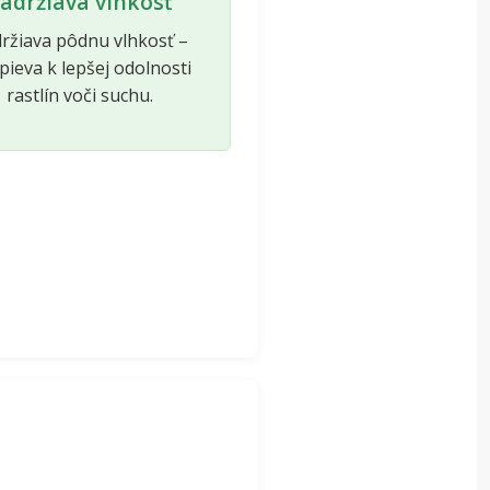
adržiava vlhkosť
ržiava pôdnu vlhkosť –
pieva k lepšej odolnosti
rastlín voči suchu.