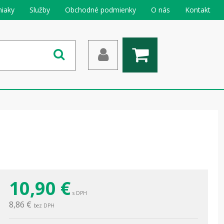
iaky
Služby
Obchodné podmienky
O nás
Kontakt
10,90
€
s DPH
8,86 €
bez DPH