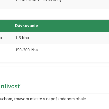
Dávkovanie
a
1-3 l/ha
150-300 l/ha
nlivosť
suchom, tmavom mieste v nepoškodenom obale.