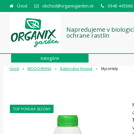
Úvod
obchod@organixgarden.sk
0948 445066
Napredujeme v biologic
ochrane rastlín
Kategórie
Úvod
BIOOCHRANA
Bakteriálne hnojivá
MycoHelp
TOP PONUKA SEZÓNY