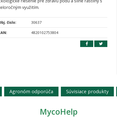
Ekologické riešenie pre zdravú pôdu a silné rastliny s
celoročným využitím.
bj. čislo:
30637
EAN:
4820102753804
Agronóm odporúča
Súvisiace produkty
MycoHelp