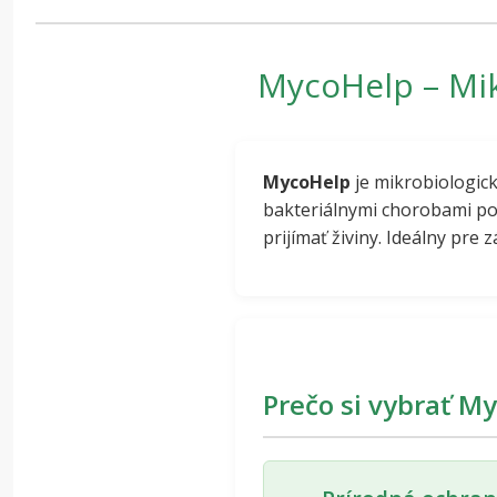
MycoHelp – Mik
MycoHelp
je mikrobiologic
bakteriálnymi chorobami poč
prijímať živiny. Ideálny pre
Prečo si vybrať M