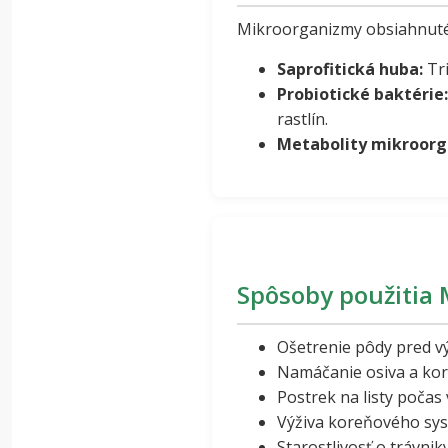
Mikroorganizmy obsiahnuté
Saprofitická huba:
Tri
Probiotické baktérie:
rastlín.
Metabolity mikroorg
Spôsoby použitia
Ošetrenie pôdy pred 
Namáčanie osiva a ko
Postrek na listy počas
Výživa koreňového sys
Starostlivosť o trávni