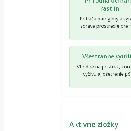
Prírodná ochra
rastlín
Potláča patogény a vyt
zdravé prostredie pre r
Všestranné využi
Vhodné na postrek, kor
výživu aj ošetrenie pô
Aktívne zložky