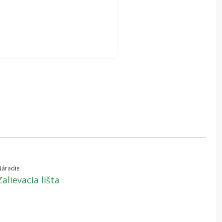
Náradie
Zalievacia lišta