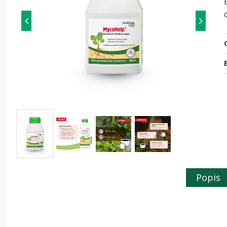
O
Popis