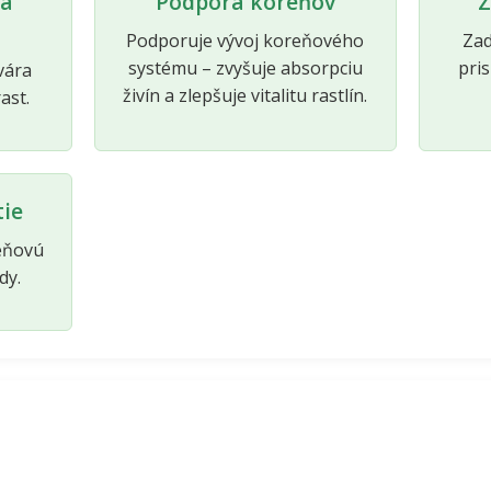
na
Podpora koreňov
Z
Podporuje vývoj koreňového
Zad
systému – zvyšuje absorpciu
pris
vára
živín a zlepšuje vitalitu rastlín.
ast.
tie
eňovú
dy.