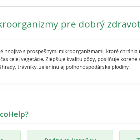
roorganizmy pre dobrý zdravotn
ké hnojivo s prospešnými mikroorganizmami, ktoré chránia 
as celej vegetácie. Zlepšuje kvalitu pôdy, posilňuje korene
 záhrady, trávniky, zeleninu aj poľnohospodárske plodiny.
ycoHelp?