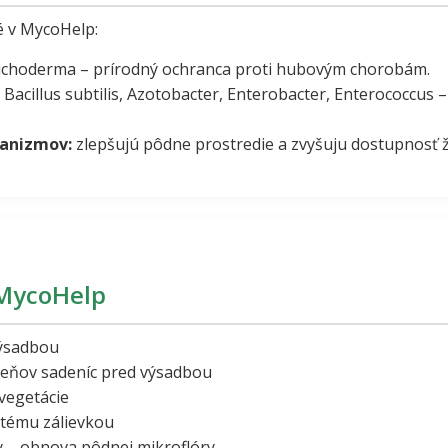
 v MycoHelp:
choderma – prírodný ochranca proti hubovým chorobám.
Bacillus subtilis, Azotobacter, Enterobacter, Enterococcus 
anizmov:
zlepšujú pôdne prostredie a zvyšuju dostupnosť ž
 MycoHelp
výsadbou
reňov sadeníc pred výsadbou
 vegetácie
tému zálievkou
ky – obnova pôdnej mikroflóry