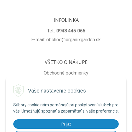
INFOLINKA
Tel.:
0948 445 066
E-mail: obchod@organixgarden.sk
VŠETKO O NÁKUPE
Obchodné podmienky
Ochrana súkromia
Vaše nastavenie cookies
Reklamačné podmienky
Súbory cookie nám pomáhajú pri poskytovaní služieb pre
NA STIAHNUTIE
vás. Umožňujú spoznať a zapamätať si vaše preferencie.
Formulár na odstúpenie od zmluvy
Prijať
Poučenie o uplatnení práva na odstúpenie od zmluvy