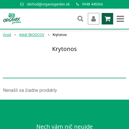
obchod@organixgarden.sk
0948 445066
Úvod
Nájdi ŠKODCOV
Krytonos
Krytonos
Nenašli sa žiadne produkty.
Nech vám nič neujde