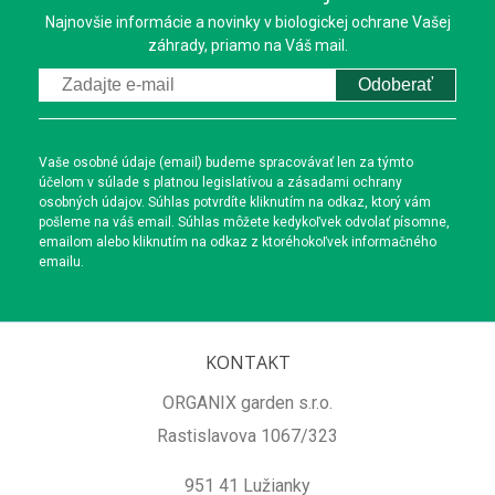
Najnovšie informácie a novinky v biologickej ochrane Vašej
záhrady, priamo na Váš mail.
Odoberať
Vaše osobné údaje (email) budeme spracovávať len za týmto
účelom v súlade s platnou legislatívou a zásadami ochrany
osobných údajov. Súhlas potvrdíte kliknutím na odkaz, ktorý vám
pošleme na váš email. Súhlas môžete kedykoľvek odvolať písomne,
emailom alebo kliknutím na odkaz z ktoréhokoľvek informačného
emailu.
KONTAKT
ORGANIX garden s.r.o.
Rastislavova 1067/323
951 41 Lužianky