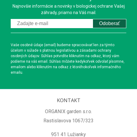
Najnovšie informácie a novinky v biologickej ochrane Vašej
záhrady, priamo na Váš mail.
Odoberať
Vaše osobné údaje (email) budeme spracovávať len za týmto
účelom v súlade s platnou legislatívou a zásadami ochrany
osobných údajov. Súhlas potvrdíte kliknutím na odkaz, ktorý vám
pošleme na váš email. Súhlas môžete kedykoľvek odvolať písomne,
emailom alebo kliknutím na odkaz z ktoréhokoľvek informačného
emailu.
KONTAKT
ORGANIX garden s.r.o.
Rastislavova 1067/323
951 41 Lužianky