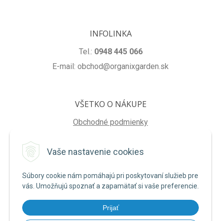
INFOLINKA
Tel.:
0948 445 066
E-mail: obchod@organixgarden.sk
VŠETKO O NÁKUPE
Obchodné podmienky
Ochrana súkromia
Vaše nastavenie cookies
Reklamačné podmienky
Súbory cookie nám pomáhajú pri poskytovaní služieb pre
NA STIAHNUTIE
vás. Umožňujú spoznať a zapamätať si vaše preferencie.
Formulár na odstúpenie od zmluvy
Prijať
Poučenie o uplatnení práva na odstúpenie od zmluvy