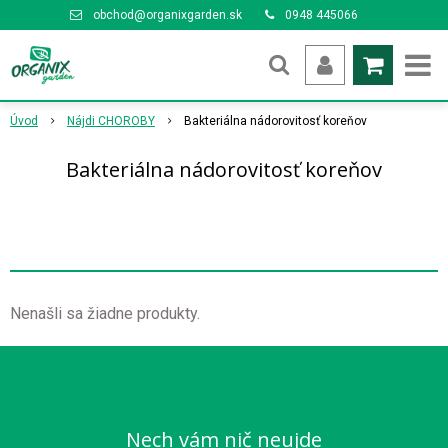
obchod@organixgarden.sk
0948 445066
Úvod
Nájdi CHOROBY
Bakteriálna nádorovitosť koreňov
Bakteriálna nádorovitosť koreňov
Nenašli sa žiadne produkty.
Nech vám nič neujde