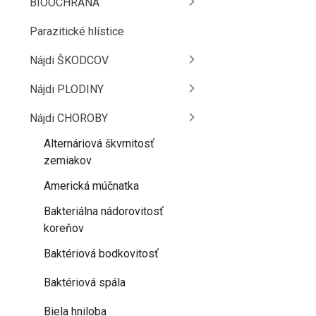
BIOOCHRANA
Parazitické hlístice
Nájdi ŠKODCOV
Nájdi PLODINY
Nájdi CHOROBY
Alternáriová škvrnitosť
zemiakov
Americká múčnatka
Bakteriálna nádorovitosť
koreňov
Baktériová bodkovitosť
Baktériová spála
Biela hniloba