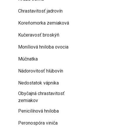
Chrastavitosť jadrovín
Koreňomorka zemiaková
Kučeravosť broskýň
Moníliová hniloba ovocia
Múčnatka
Nádorovitosť hlúbovín
Nedostatok vápnika
Obyčajná chrastavitosť
zemiakov
Penicilínová hniloba
Peronospóra viniča