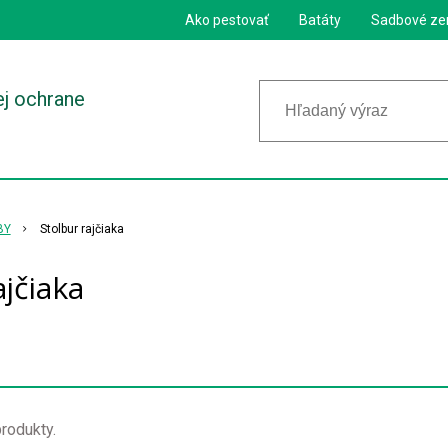
Ako pestovať
Batáty
Sadbové ze
ej ochrane
BY
Stolbur rajčiaka
ajčiaka
rodukty.