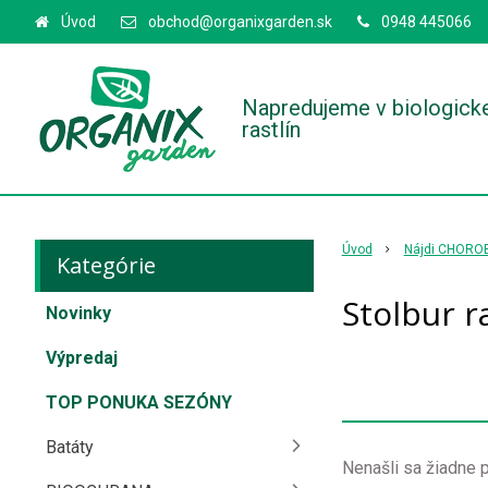
Úvod
obchod@organixgarden.sk
0948 445066
Napredujeme v biologick
rastlín
Úvod
Nájdi CHORO
Kategórie
Stolbur r
Novinky
Výpredaj
TOP PONUKA SEZÓNY
Batáty
Nenašli sa žiadne p