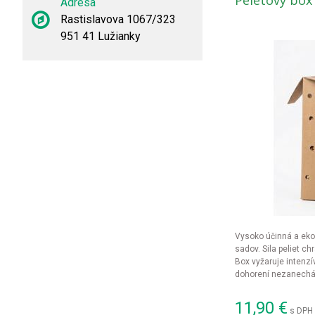
Peletový box
Adresa
Rastislavova 1067/323
951 41 Lužianky
Vysoko účinná a ek
sadov. Sila peliet ch
Box vyžaruje intenzí
dohorení nezanechá
11,90
€
s DPH 