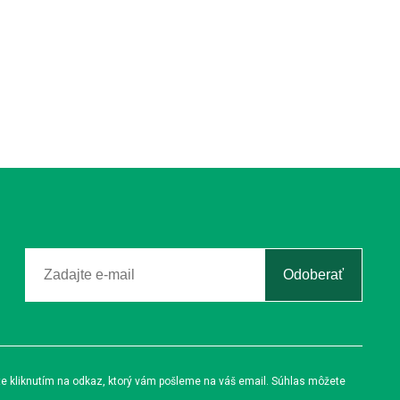
Odoberať
te kliknutím na odkaz, ktorý vám pošleme na váš email. Súhlas môžete