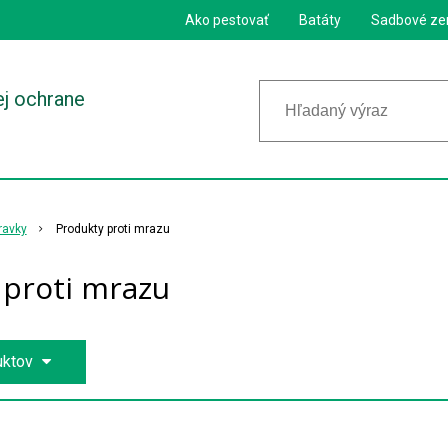
Ako pestovať
Batáty
Sadbové ze
ej ochrane
ravky
Produkty proti mrazu
 proti mrazu
uktov