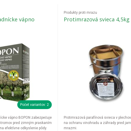
Produkty proti mrazu
dnícke vápno
Protimrazová svieca 4,5kg
Počet variantov: 2
nícke vápno BOPON zabezpečuje
Protimrazová parafínová svieca v plecho
 stromov pred zimným praskaním
na ochranu vinohradu a záhrady pred jar
 na efektívne odkyslenie pôdy.
mrazmi.