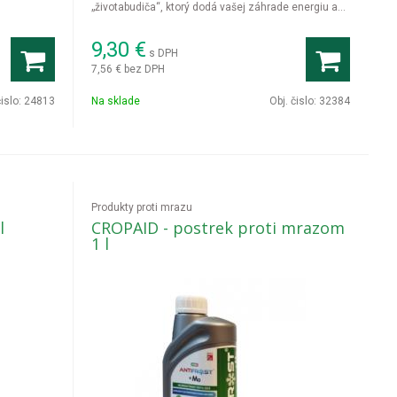
„životabudiča“, ktorý dodá vašej záhrade energiu a
extrémnu odolnosť voči stresu.
9,30
€
s DPH
7,56 €
bez DPH
čislo:
24813
Na sklade
Obj. čislo:
32384
Produkty proti mrazu
l
CROPAID - postrek proti mrazom
1 l