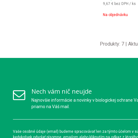
9,67 €
bez DPH / ks
Na objednávku
Produkty:
7
| Aktu
Nech vám nič neujde
Najnovšie informácie a novinky v biologickej ochrane V
priamo na Váš mail.
Vaše osobné údaje (email) budeme spracovávať len za týmto účelom v súl
kedykoľvek odvolať písomne, emailom alebo kliknutím na odkaz z ktoréh