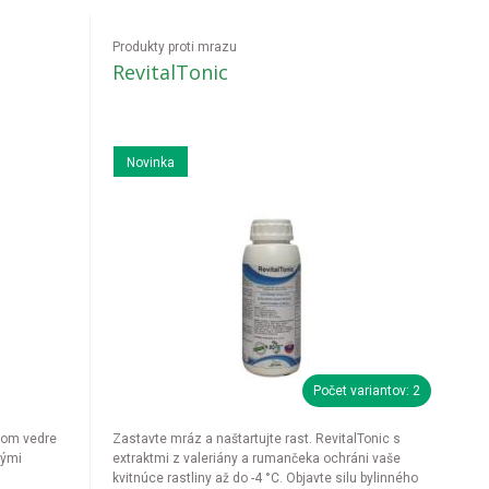
Produkty proti mrazu
RevitalTonic
Novinka
Počet variantov: 2
vom vedre
Zastavte mráz a naštartujte rast. RevitalTonic s
nými
extraktmi z valeriány a rumančeka ochráni vaše
kvitnúce rastliny až do -4 °C. Objavte silu bylinného