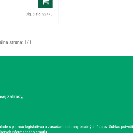
Obj. čislo:
32475
álna strana:
1
/
1
ašej záhrady,
ade s platnou legislatívou a zásadami ochrany osobných údajov. Súhlas potvrdí
okoľvek informačného emailu.