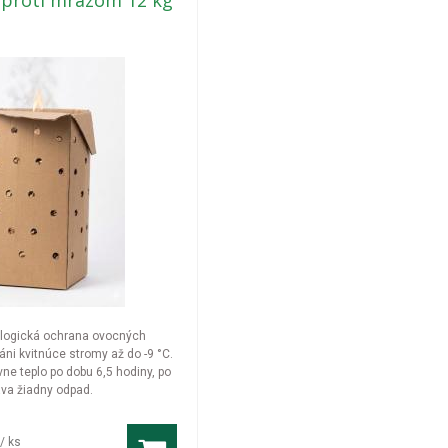
 proti mrazom 12 kg
ologická ochrana ovocných
ráni kvitnúce stromy až do -9 °C.
vne teplo po dobu 6,5 hodiny, po
va žiadny odpad.
/ ks