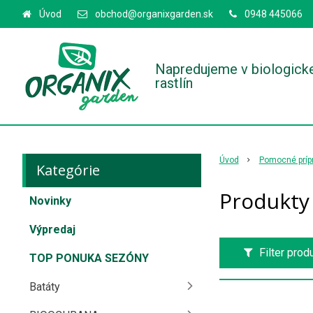
Úvod
obchod@organixgarden.sk
0948 445066
Napredujeme v biologick
rastlín
Úvod
Pomocné príp
Kategórie
Produkty
Novinky
Výpredaj
Filter prod
TOP PONUKA SEZÓNY
Batáty