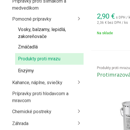
Prípravky proti slimákom a
medvedíkom
2,90
€
s DPH / 
Pomocné prípravky
2,36 €
bez DPH / ks
Vosky, balzamy, lepidlá,
Na sklade
zakoreňovače
Zmáčadlá
Produkty proti mrazu
Produkty proti mrazu
Enzýmy
Protimrazová
Kahance, náplne, sviečky
Prípravky proti hlodavcom a
mravcom
Chemické postreky
Záhrada