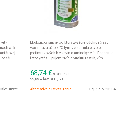
kvety
Ekologický prípravok, ktorý zvyšuje odolnosť rastlín
inách a -5
voči mrazu až o 7 °C tým, že stimuluje tvorbu
jantárovej
protimrazových bielkovín a aminokyselín. Podporuje
e opadu
fotosyntézu, príjem živín a vitalitu rastlín, čím
orasty.
zlepšuje kvalitu aj výnos úrody.
68,74
€
s DPH / ks
55,89 €
bez DPH / ks
čislo:
30922
Alternatíva = RevitalTonic
Obj. čislo:
28934