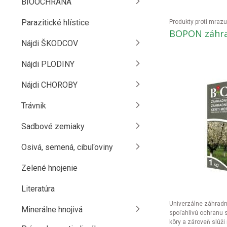
BIOOCHRANA
Parazitické hlístice
Produkty proti mrazu
BOPON záhra
Nájdi ŠKODCOV
Nájdi PLODINY
Nájdi CHOROBY
Trávnik
Sadbové zemiaky
Osivá, semená, cibuľoviny
Zelené hnojenie
Literatúra
Univerzálne záhrad
Minerálne hnojivá
spoľahlivú ochranu
kôry a zároveň slúži