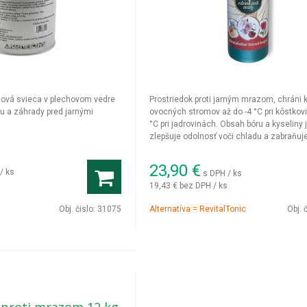
nová svieca v plechovom vedre
Prostriedok proti jarným mrazom, chráni 
u a záhrady pred jarnými
ovocných stromov až do -4 °C pri kôstkov
°C pri jadrovinách. Obsah bóru a kyseliny 
zlepšuje odolnosť voči chladu a zabraňuj
plodov. Vstrebáva sa rýchlo cez listy a let
23,90
€
/ ks
s DPH / ks
19,43 €
bez DPH / ks
Obj. čislo:
31075
Alternatíva = RevitalTonic
Obj. 