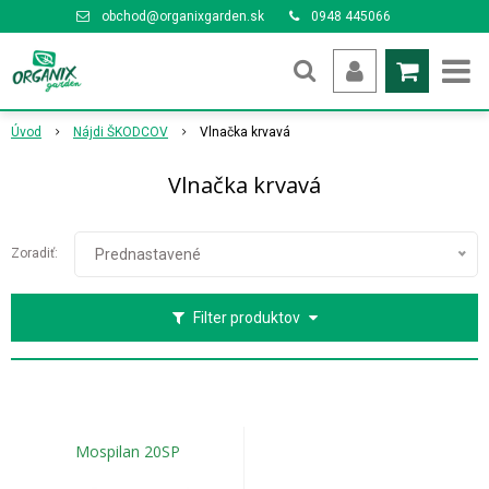
obchod@organixgarden.sk
0948 445066
Úvod
Nájdi ŠKODCOV
Vlnačka krvavá
Vlnačka krvavá
Zoradiť:
Prednastavené
Filter produktov
Mospilan 20SP