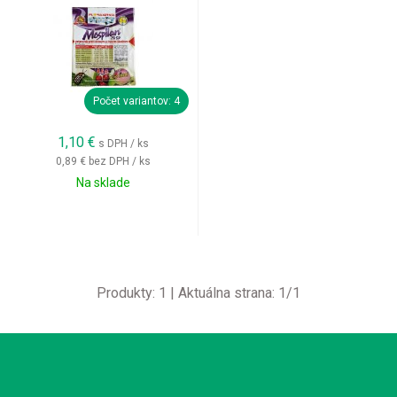
Počet variantov: 4
1,10
€
s DPH / ks
0,89 €
bez DPH / ks
Na sklade
Produkty:
1
| Aktuálna strana:
1
/
1