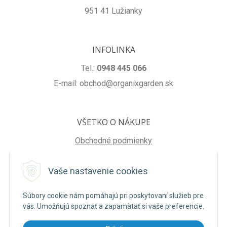
951 41 Lužianky
INFOLINKA
Tel.:
0948 445 066
E-mail: obchod@organixgarden.sk
VŠETKO O NÁKUPE
Obchodné podmienky
Ochrana súkromia
Vaše nastavenie cookies
Reklamačné podmienky
Súbory cookie nám pomáhajú pri poskytovaní služieb pre
NA STIAHNUTIE
vás. Umožňujú spoznať a zapamätať si vaše preferencie.
Formulár na odstúpenie od zmluvy