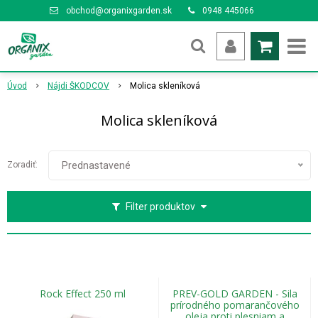
obchod@organixgarden.sk
0948 445066
Úvod
Nájdi ŠKODCOV
Molica skleníková
Molica skleníková
Zoradiť:
Prednastavené
Filter produktov
Rock Effect 250 ml
PREV-GOLD GARDEN - Sila
prírodného pomarančového
oleja proti plesniam a