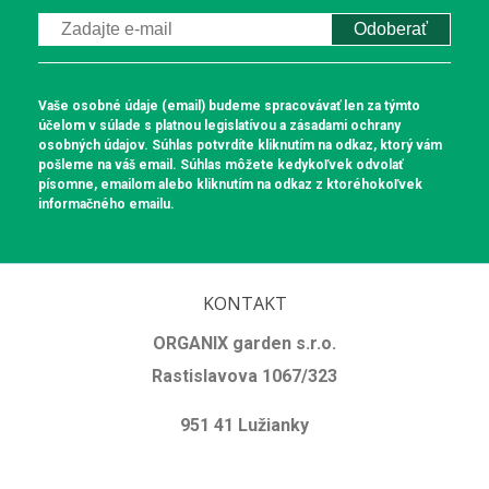
Odoberať
Vaše osobné údaje (email) budeme spracovávať len za týmto
účelom v súlade s platnou legislatívou a zásadami ochrany
osobných údajov. Súhlas potvrdíte kliknutím na odkaz, ktorý vám
pošleme na váš email. Súhlas môžete kedykoľvek odvolať
písomne, emailom alebo kliknutím na odkaz z ktoréhokoľvek
informačného emailu.
KONTAKT
ORGANIX garden s.r.o.
Rastislavova 1067/323
951 41 Lužianky