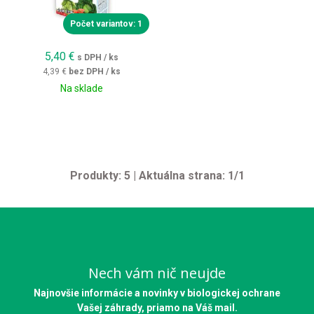
Počet variantov: 1
5,40
€
s DPH / ks
4,39 €
bez DPH / ks
Na sklade
Produkty:
5
| Aktuálna strana:
1
/
1
Nech vám nič neujde
Najnovšie informácie a novinky v biologickej ochrane
Vašej záhrady, priamo na Váš mail.