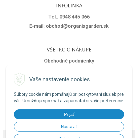
INFOLINKA
Tel.:
0948 445 066
E-mail: obchod@organixgarden.sk
VŠETKO O NÁKUPE
Obchodné podmienky
Ochrana súkromia
Vaše nastavenie cookies
Reklamačné podmienky
Súbory cookie nám pomáhajú pri poskytovaní služieb pre
NA STIAHNUTIE
vás. Umožňujú spoznať a zapamätať si vaše preferencie.
Formulár na odstúpenie od zmluvy
Prijať
Poučenie o uplatnení práva na odstúpenie od zmluvy
Nastaviť
© 2026 ORGANIXgarden •
NextShop
&
e-shop Pohoda Connector
by