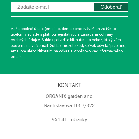
Odoberať
Vaše osobné údaje (email) budeme spracovávať len za týmto
účelom v súlade s platnou legislatívou a zásadami ochrany
osobných údajov. Súhlas potvrdíte kliknutím na odkaz, ktorý vám
pošleme na váš email. Súhlas môžete kedykoľvek odvolať písomne,
emailom alebo kliknutím na odkaz z ktoréhokoľvek informačného
emailu.
KONTAKT
ORGANIX garden s.r.o.
Rastislavova 1067/323
951 41 Lužianky