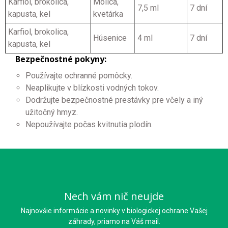
Karfiol, brokolica,
Molica,
7,5 ml
7 dní
kapusta, kel
kvetárka
Karfiol, brokolica,
Húsenice
4 ml
7 dní
kapusta, kel
Bezpečnostné pokyny:
Používajte ochranné pomôcky.
Neaplikujte v blízkosti vodných tokov.
Dodržujte bezpečnostné prestávky pre včely a iný
užitočný hmyz.
Nepoužívajte počas kvitnutia plodín.
Nech vám nič neujde
Najnovšie informácie a novinky v biologickej ochrane Vašej
záhrady, priamo na Váš mail.