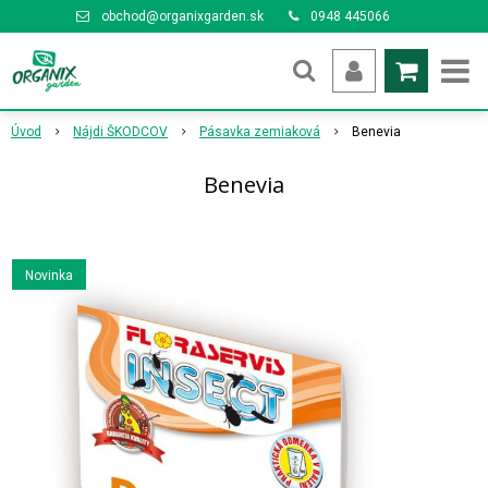
obchod@organixgarden.sk
0948 445066
Úvod
Nájdi ŠKODCOV
Pásavka zemiaková
Benevia
Benevia
Novinka