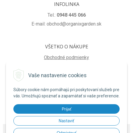
INFOLINKA
Tel.:
0948 445 066
E-mail: obchod@organixgarden.sk
VŠETKO O NÁKUPE
Obchodné podmienky
Ochrana súkromia
Vaše nastavenie cookies
Reklamačné podmienky
Súbory cookie nám pomáhajú pri poskytovaní služieb pre
NA STIAHNUTIE
vás. Umožňujú spoznať a zapamätať si vaše preferencie.
Formulár na odstúpenie od zmluvy
Prijať
Poučenie o uplatnení práva na odstúpenie od zmluvy
Nastaviť
© 2026 ORGANIXgarden •
NextShop
&
e-shop Pohoda Connector
by
NextCom
Odmietnuť