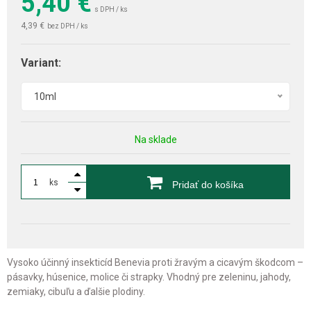
5,40
€
s DPH / ks
4,39 €
bez DPH / ks
Variant:
10ml
Na sklade
ks
Pridať do košíka
Vysoko účinný insekticíd Benevia proti žravým a cicavým škodcom –
pásavky, húsenice, molice či strapky. Vhodný pre zeleninu, jahody,
zemiaky, cibuľu a ďalšie plodiny.