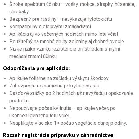
Široké spektrum účinku – vošky, molice, strapky, húsenice,
chrobáky
Bezpečný pre rastliny – nevykazuje fytotoxicitu
Kompatibilný s olejovými zmáčadlami
Aplikácia aj vo večerných hodinách mimo letu včiel
Použiteľný na mnohé druhy zeleniny aj drobné ovocie
Nízke riziko vzniku rezistencie pri striedaní s inými
mechanizmami účinku
Odporúčania pre aplikáciu:
Aplikujte foliárne na začiatku výskytu škodcov.
Zabezpečte rovnomerné pokrytie porastu.
Dažďové zrážky po 2 hodinách už nevyžadujú opakovanie
postreku.
Nepoužívajte počas kvitnutia – aplikujte večer, po
ukončení denného letu včiel.
Neaplikujte viac ako 1× počas vegetácie danej plodiny.
Rozsah registrácie prípravku v záhradníctve: