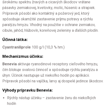
širokému spektru žravých a cicavých škodcov vrátane
pásavky zemiakovej, kvetovky, molíc, húseníc a strapiek.
Prípravok pôsobí ako kontaktný a požerový jed, ktorý
spôsobuje okamžité zastavenie príjmu potravy a rýchlu
paralýzu hmyzu. Vhodný na použitie v ochrane zemiakov,
cibule, jahôd, hlúbovín, koreňovej zeleniny a ďalších plodín.
Účinná látka:
Cyantraniliprole
100 g/l (10,3 % hm.)
Mechanizmus účinku:
Benevia
aktivuje ryanodinové receptory cieľového hmyzu,
čím blokuje svalovú činnosť a spôsobuje rýchlu paralýzu a
úhyn. Účinok nastupuje už niekoľko hodín po aplikácii.
Prípravok pôsobí na vajíčka, larvy aj dospelé jedince škodcov.
Výhody prípravku Benevia:
Rýchly nástup účinku – zastavenie žeru do niekoľkých
hodín