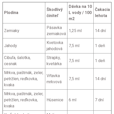
Dávka na 10
Škodlivý
Čakacia
Plodina
L vody / 100
činiteľ
lehota
m2
Pásavka
Zemiaky
1,25 ml
14 dní
zemiaková
Kvetovka
Jahody
7,5 ml
1 deň
jahodová
Cibuľa, šalotka,
Strapky,
7,5 ml
1 deň
cesnak
kvetárka
Mrkva, paštrnák, zeler,
Vŕtavka
petržlen, reďkovka,
7,5 ml
14 dní
mrkvová
kvaka
Mrkva, paštrnák, zeler,
petržlen, reďkovka,
Húsenice
6 ml
7 dní
kvaka