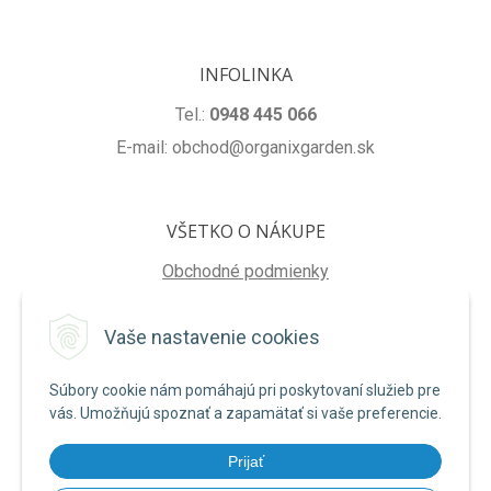
INFOLINKA
Tel.:
0948 445 066
E-mail: obchod@organixgarden.sk
VŠETKO O NÁKUPE
Obchodné podmienky
Ochrana súkromia
Vaše nastavenie cookies
Reklamačné podmienky
Súbory cookie nám pomáhajú pri poskytovaní služieb pre
NA STIAHNUTIE
vás. Umožňujú spoznať a zapamätať si vaše preferencie.
Formulár na odstúpenie od zmluvy
Prijať
Poučenie o uplatnení práva na odstúpenie od zmluvy