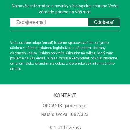
Najnovšie informácie a novinky v biologickej ochrane Vašej
záhrady, priamo na Váš mail.
Odoberať
Vaše osobné údaje (email) budeme spracovávať len za týmto
účelom v súlade s platnou legislatívou a zásadami ochrany
osobných údajov. Súhlas potvrdíte kliknutím na odkaz, ktorý vám
pošleme na váš email. Súhlas môžete kedykoľvek odvolať písomne,
emailom alebo kliknutím na odkaz z ktoréhokoľvek informačného
emailu.
KONTAKT
ORGANIX garden s.r.o.
Rastislavova 1067/323
951 41 Lužianky