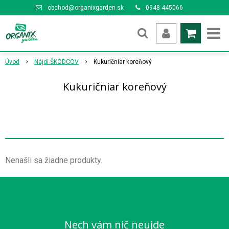
obchod@organixgarden.sk
0948 445066
Úvod
Nájdi ŠKODCOV
Kukuričniar koreňový
Kukuričniar koreňový
Nenašli sa žiadne produkty.
Nech vám nič neujde