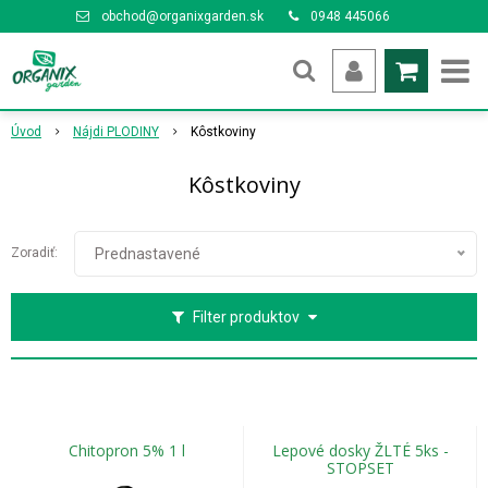
obchod@organixgarden.sk
0948 445066
Úvod
Nájdi PLODINY
Kôstkoviny
Kôstkoviny
Zoradiť:
Prednastavené
Filter produktov
Chitopron 5% 1 l
Lepové dosky ŽLTÉ 5ks -
STOPSET