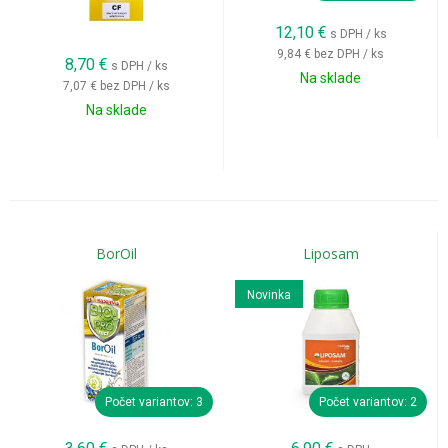
12,10
€
s DPH / ks
9,84 €
bez DPH / ks
8,70
€
s DPH / ks
Na sklade
7,07 €
bez DPH / ks
Na sklade
BorOil
Liposam
Novinka
Počet variantov: 3
Počet variantov: 2