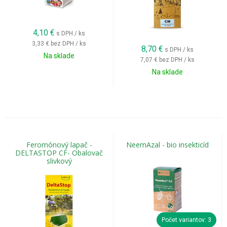
4,10
€
s DPH / ks
3,33 €
bez DPH / ks
8,70
€
s DPH / ks
Na sklade
7,07 €
bez DPH / ks
Na sklade
Feromónový lapač -
NeemAzal - bio insekticíd
DELTASTOP CF- Obalovač
slivkový
Počet variantov: 3