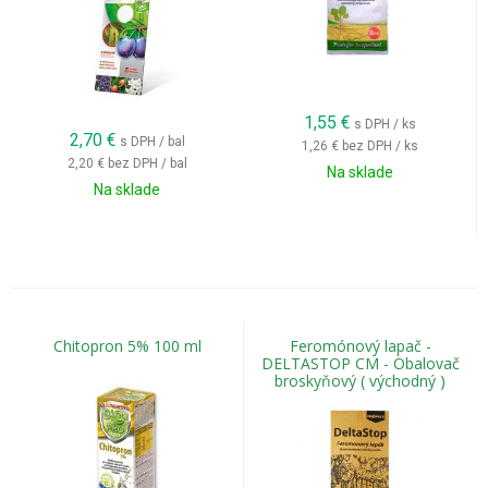
1,55
€
s DPH / ks
2,70
€
s DPH / bal
1,26 €
bez DPH / ks
2,20 €
bez DPH / bal
Na sklade
Na sklade
Chitopron 5% 100 ml
Feromónový lapač -
DELTASTOP CM - Obalovač
broskyňový ( východný )