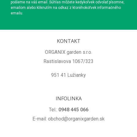
pošleme na váš email. Súhlas môžete kedykoľvek odvolať písomne,
emailom alebo kliknutím na odkaz z ktoréhokoľvek informačného
emailu.
KONTAKT
ORGANIX garden s.r.o.
Rastislavova 1067/323
951 41 Lužianky
INFOLINKA
Tel.:
0948 445 066
E-mail: obchod@organixgarden.sk