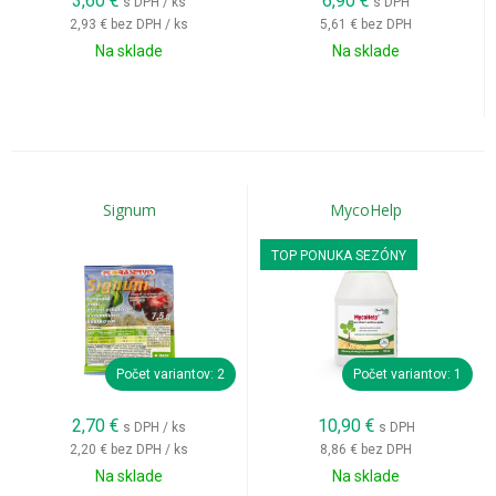
3,60
€
6,90
€
s DPH / ks
s DPH
2,93 €
bez DPH / ks
5,61 €
bez DPH
Na sklade
Na sklade
Signum
MycoHelp
TOP PONUKA SEZÓNY
Počet variantov: 2
Počet variantov: 1
2,70
€
10,90
€
s DPH / ks
s DPH
2,20 €
bez DPH / ks
8,86 €
bez DPH
Na sklade
Na sklade