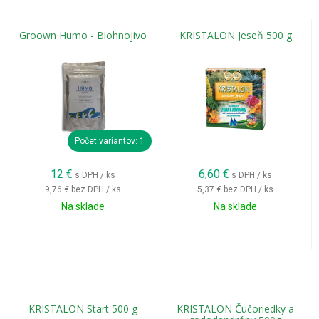
Groown Humo - Biohnojivo
KRISTALON Jeseň 500 g
Počet variantov: 1
12
€
6,60
€
s DPH / ks
s DPH / ks
9,76 €
bez DPH / ks
5,37 €
bez DPH / ks
Na sklade
Na sklade
KRISTALON Start 500 g
KRISTALON Čučoriedky a