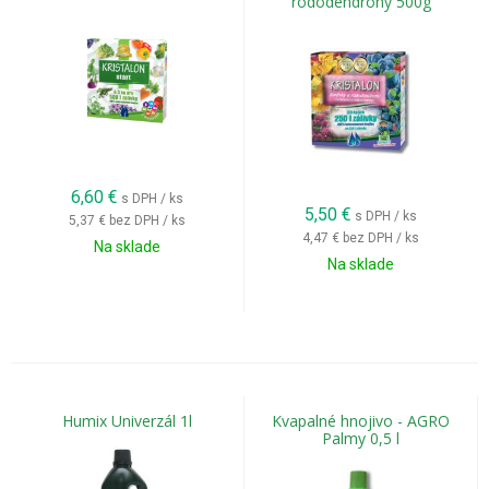
rododendróny 500g
6,60
€
s DPH / ks
5,50
€
s DPH / ks
5,37 €
bez DPH / ks
4,47 €
bez DPH / ks
Na sklade
Na sklade
Humix Univerzál 1l
Kvapalné hnojivo - AGRO
Palmy 0,5 l