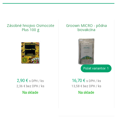
Zásobné hnojivo Osmocote
Groown MICRO - pôdna
Plus 100 g
biovakcína
Počet variantov: 1
2,90
€
16,70
€
s DPH / ks
s DPH / ks
2,36 €
bez DPH / ks
13,58 €
bez DPH / ks
Na sklade
Na sklade