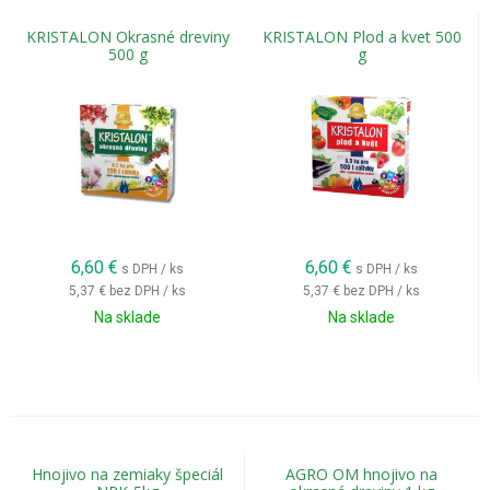
KRISTALON Okrasné dreviny
KRISTALON Plod a kvet 500
500 g
g
6,60
€
6,60
€
s DPH / ks
s DPH / ks
5,37 €
bez DPH / ks
5,37 €
bez DPH / ks
Na sklade
Na sklade
Hnojivo na zemiaky špeciál
AGRO OM hnojivo na