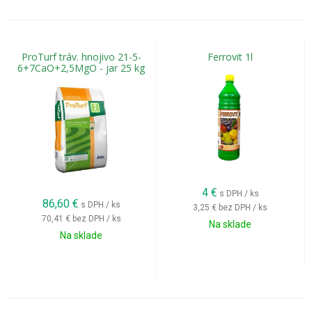
ProTurf tráv. hnojivo 21-5-
Ferrovit 1l
6+7CaO+2,5MgO - jar 25 kg
4
€
s DPH / ks
86,60
€
s DPH / ks
3,25 €
bez DPH / ks
70,41 €
bez DPH / ks
Na sklade
Na sklade