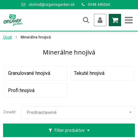
obchod@organixgarden.sk
0948 445066
Úvod
Minerálne hnojivá
Minerálne hnojivá
Granulované hnojivá
Tekuté hnojivá
Profi hnojivá
Zoradiť:
Prednastavené
Filter produktov