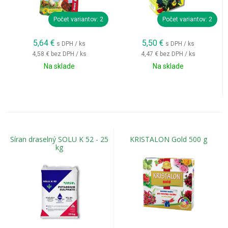
Počet variantov: 2
Počet variantov: 2
5,64
€
5,50
€
s DPH / ks
s DPH / ks
4,58 €
bez DPH / ks
4,47 €
bez DPH / ks
Na sklade
Na sklade
Síran draselný SOLU K 52 - 25
KRISTALON Gold 500 g
kg