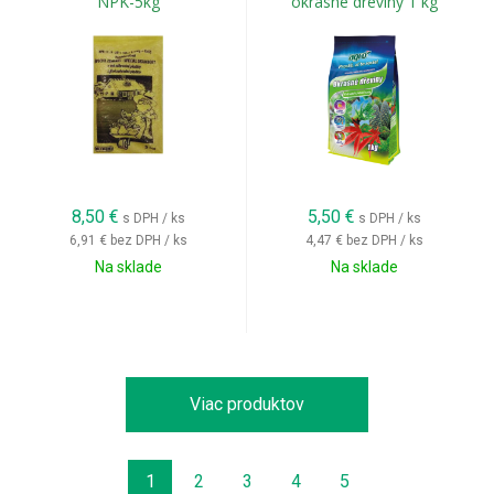
NPK-5kg
okrasné dreviny 1 kg
8,50
€
5,50
€
s DPH / ks
s DPH / ks
6,91 €
bez DPH / ks
4,47 €
bez DPH / ks
Na sklade
Na sklade
Viac produktov
1
2
3
4
5