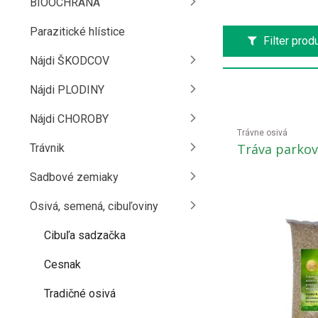
BIOOCHRANA
Parazitické hlístice
Filter prod
Nájdi ŠKODCOV
Nájdi PLODINY
Nájdi CHOROBY
Trávne osivá
Tráva parkov
Trávnik
Sadbové zemiaky
Osivá, semená, cibuľoviny
Cibuľa sadzačka
Cesnak
Tradičné osivá