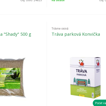
Obj. čislo:
24825
Na sklade
Obj. 
Trávne osivá
a "Shady" 500 g
Tráva parková Konvička
Počet va