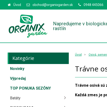
Úvod
obchod@organixgarden.sk
0948 445066
Napredujeme v biologick
rastlín
Úvod
Osivá, semená
Kategórie
Trávne os
Novinky
Výpredaj
Trávne osivá sú 
TOP PONUKA SEZÓNY
Každá zmes je p
Batáty
plôch ako sú ihri