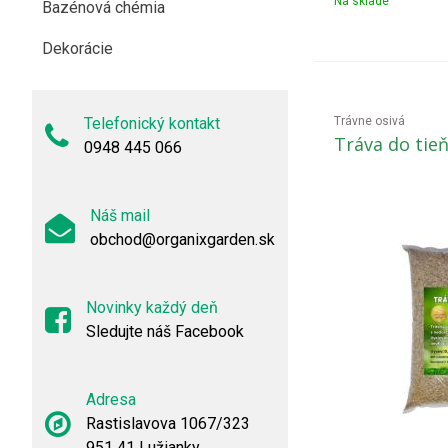
Na sklade
Bazénová chémia
Dekorácie
Telefonický kontakt
Trávne osivá
Tráva do tieň
0948 445 066
Náš mail
obchod@organixgarden.sk
Novinky každý deň
Sledujte náš Facebook
Adresa
Rastislavova 1067/323
951 41 Lužianky