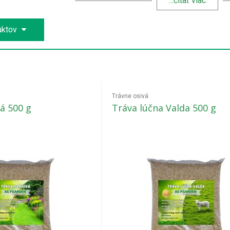
...čítať viac
uktov
Trávne osivá
á 500 g
Tráva lúčna Valda 500 g