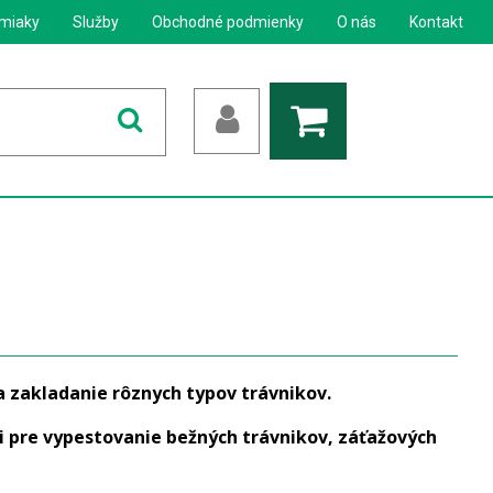
miaky
Služby
Obchodné podmienky
O nás
Kontakt
a zakladanie rôznych typov trávnikov.
 pre vypestovanie bežných trávnikov, záťažových
.