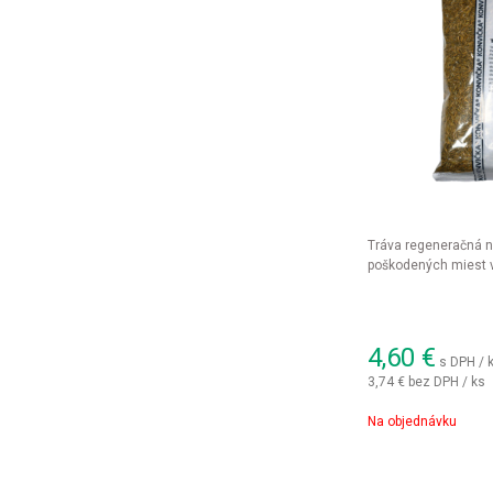
Tráva regeneračná n
poškodených miest v
4,60
€
s DPH / 
3,74 €
bez DPH / ks
Na objednávku