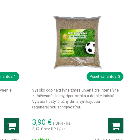
riantov: 1
Počet variantov: 3
ávnenie
Vysoko odolná trávna zmes určená pre intenzívne
zaťažované plochy, športoviská a detské ihriská.
Vytvára hustý, pružný drn s vynikajúcou
regeneračnou schopnosťou.
3,90
€
s DPH / ks
3,17 €
bez DPH / ks