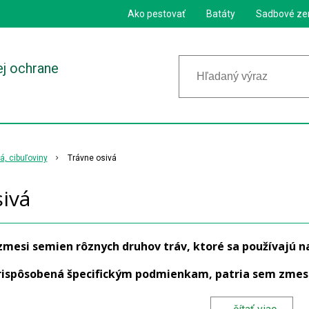
Ako pestovať
Batáty
Sadbové ze
ej ochrane
, cibuľoviny
Trávne osivá
ivá
zmesi semien rôznych druhov tráv, ktoré sa používajú n
rispôsobená špecifickým podmienkam, patria sem zmesi
ská, osivá určené do suchých stanovíšť a tienistých plôch