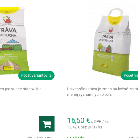
Počet variantov: 2
Počet va
es pre suché stanovištia.
Univerzálna tráva je zmes na bežné zatr
menej významných plôch.
16,50
€
s DPH / ks
13,42 €
bez DPH / ks