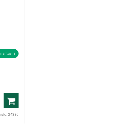
riantov: 3
čislo:
24330