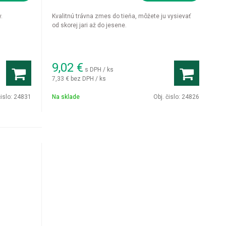
.
Kvalitnú trávna zmes do tieňa, môžete ju vysievať
od skorej jari až do jesene.
9,02
€
s DPH / ks
7,33 €
bez DPH / ks
čislo:
24831
Na sklade
Obj. čislo:
24826