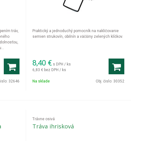
pením tráv,
Praktický a jednoduchý pomocník na nakličovanie
zeného
semien strukovín, obilnín a väčšiny zelených klíčkov.
dolnosťou,
u
8,40
€
s DPH / ks
6,83 €
bez DPH / ks
čislo:
32646
Na sklade
Obj. čislo:
30352
Trávne osivá
a
Tráva ihrisková