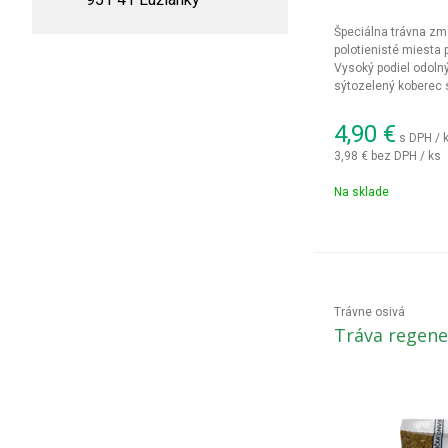
Špeciálna trávna zme
polotienisté miesta 
Vysoký podiel odolný
sýtozelený koberec 
4,90
€
s DPH / 
3,98 €
bez DPH / ks
Na sklade
Trávne osivá
Tráva regene