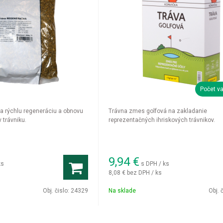
Počet va
a rýchlu regeneráciu a obnovu
Trávna zmes golfová na zakladanie
 trávniku.
reprezentačných ihriskových trávnikov.
9,94
€
ks
s DPH / ks
8,08 €
bez DPH / ks
Obj. čislo:
24329
Na sklade
Obj. 