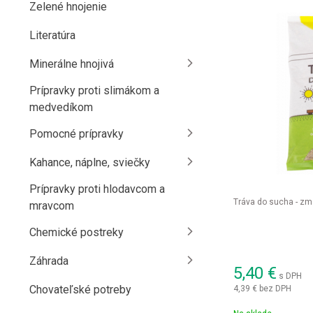
Zelené hnojenie
Literatúra
Minerálne hnojivá
Prípravky proti slimákom a
medvedíkom
Pomocné prípravky
Kahance, náplne, sviečky
Prípravky proti hlodavcom a
Tráva do sucha - zm
mravcom
Chemické postreky
Záhrada
5,40
€
s DPH
Chovateľské potreby
4,39 €
bez DPH