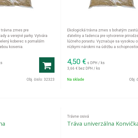
 trávna zmes pre
Ekologická trávna zmes s bohatým zastú
ady a verejné parky. Vytvára
ďateliny a ľadenca pre vytvorenie prirod
zelený koberec s pomalším
lúčneho porastu. Vyznačuje sa vysokou o
rebou kosenia.
nízkymi nárokmi na údržbu a schopnosťo
prirodzene obohacovať pôdu o živiny.
4,50
€
ks
s DPH / ks
3,66 €
bez DPH / ks
Obj. čislo:
32323
Na sklade
Obj. 
Trávne osivá
ha
Tráva univerzálna Konvičk