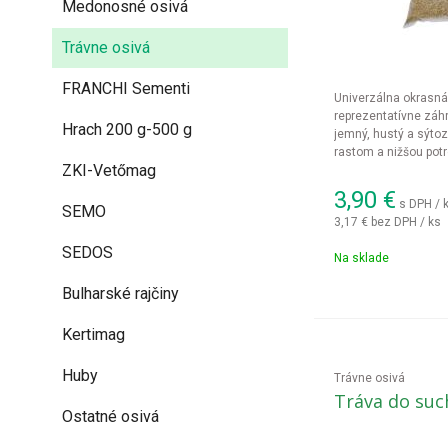
Medonosné osivá
Trávne osivá
FRANCHI Sementi
Univerzálna okrasná
reprezentatívne záhr
Hrach 200 g-500 g
jemný, hustý a sýto
rastom a nižšou pot
ZKI-Vetőmag
3,90
€
s DPH / 
SEMO
3,17 €
bez DPH / ks
SEDOS
Na sklade
Bulharské rajčiny
Kertimag
Huby
Trávne osivá
Tráva do suc
Ostatné osivá