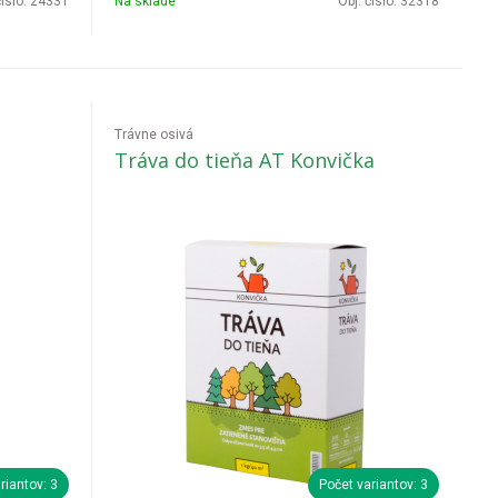
čislo:
24331
Na sklade
Obj. čislo:
32318
Trávne osivá
Tráva do tieňa AT Konvička
riantov: 3
Počet variantov: 3