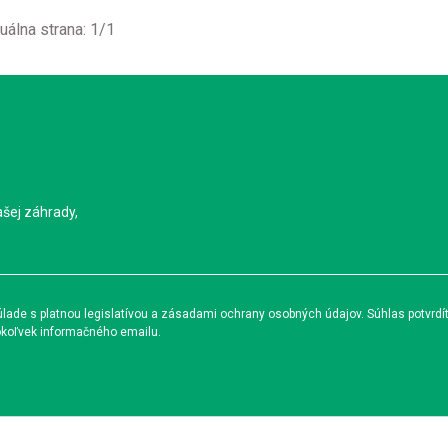
uálna strana:
1
/
1
ašej záhrady,
ade s platnou legislatívou a zásadami ochrany osobných údajov. Súhlas potvrdí
okoľvek informačného emailu.