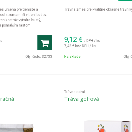
s určená pre tienisté a
Trávna zmes pre kvalitné okrasné trávniky
pod stromami či v tieni budov.
ch kostráv vytvára hustý,
s pomalším rastom.
9,12
€
ks
s DPH / ks
7,42 €
bez DPH / ks
Obj. čislo:
32733
Na sklade
Obj. 
Trávne osivá
račná
Tráva golfová