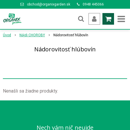
obchod@organixgarden.sk
0948 445066
Úvod
Nájdi CHOROBY
Nádorovitosť hlúbovín
Nádorovitosť hlúbovín
Nenašli sa žiadne produkty.
Nech vám nič neujde