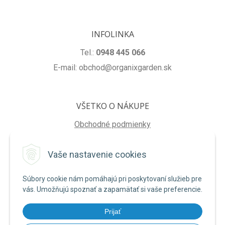
INFOLINKA
Tel.:
0948 445 066
E-mail: obchod@organixgarden.sk
VŠETKO O NÁKUPE
Obchodné podmienky
Ochrana súkromia
Vaše nastavenie cookies
Reklamačné podmienky
Súbory cookie nám pomáhajú pri poskytovaní služieb pre
NA STIAHNUTIE
vás. Umožňujú spoznať a zapamätať si vaše preferencie.
Formulár na odstúpenie od zmluvy
Prijať
Poučenie o uplatnení práva na odstúpenie od zmluvy