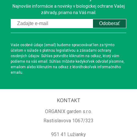
Najnovšie informácie a novinky v biologickej ochrane Vašej
záhrady, priamo na Váš mail.
Odoberať
Vaše osobné údaje (email) budeme spracovávať len za týmto
účelom v súlade s platnou legislatívou a zásadami ochrany
osobných údajov. Súhlas potvrdíte kliknutím na odkaz, ktorý vám
pošleme na váš email. Súhlas môžete kedykoľvek odvolať písomne,
emailom alebo kliknutím na odkaz z ktoréhokoľvek informačného
emailu.
KONTAKT
ORGANIX garden s.r.o.
Rastislavova 1067/323
951 41 Lužianky