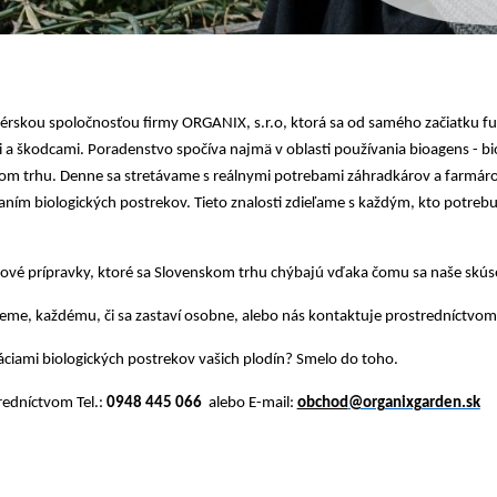
rskou spoločnosťou firmy ORGANIX, s.r.o, ktorá sa od samého začiatku fung
 a škodcami. Poradenstvo spočíva najmä v oblasti používania bioagens - bio
m trhu. Denne sa stretávame s reálnymi potrebami záhradkárov a farmárov.
aním biologických postrekov. Tieto znalosti zdieľame s každým, kto potreb
ové prípravky, ktoré sa Slovenskom trhu chýbajú vďaka čomu sa naše skúsen
me, každému, či sa zastaví osobne, alebo nás kontaktuje prostredníctvom 
áciami biologických postrekov vašich plodín? Smelo do toho.
tredníctvom
Tel.:
0948 445 066
alebo
E-mail:
obchod
@organixgarden.sk