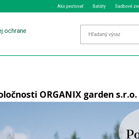
Ako pestovať
Batáty
Sadbové ze
ej ochrane
oločnosti ORGANIX garden s.r.o.