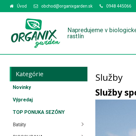
Úvod
obchod@organixgarden.sk
0948 445066
Napredujeme v biologick
rastlín
Kategórie
Služby
Novinky
Služby sp
Výpredaj
TOP PONUKA SEZÓNY
Batáty