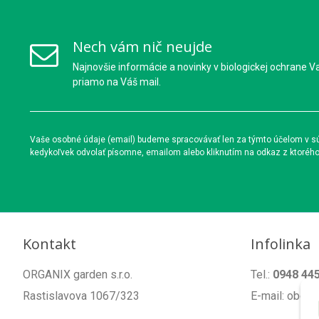
Nech vám nič neujde
Najnovšie informácie a novinky v biologickej ochrane V
priamo na Váš mail.
Vaše osobné údaje (email) budeme spracovávať len za týmto účelom v súl
kedykoľvek odvolať písomne, emailom alebo kliknutím na odkaz z ktoréh
Kontakt
Infolinka
ORGANIX garden s.r.o.
Tel.:
0948 44
Rastislavova 1067/323
E-mail: obch