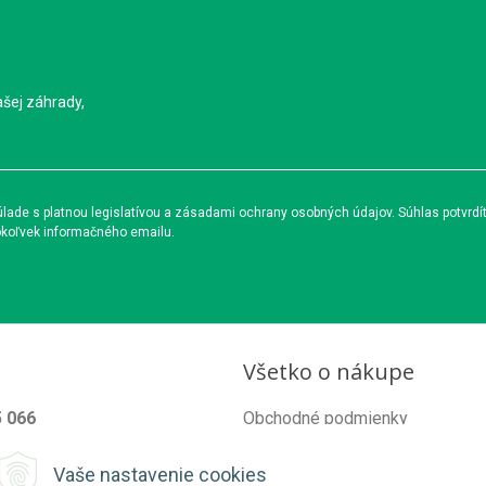
ašej záhrady,
ade s platnou legislatívou a zásadami ochrany osobných údajov. Súhlas potvrdí
okoľvek informačného emailu.
Všetko o nákupe
5 066
Obchodné podmienky
od@organixgarden.sk
Ochrana súkromia
Vaše nastavenie cookies