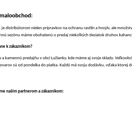
 maloobchod:
je distribútorom nielen prípravkov na ochranu rastlín a hnojív, ale množstv
sennú sezónu máme obohatenú o predaj niekoľkých desiatok druhov kahanc
tane k zákazníkom?
 a kamennú predajňu v obci Lužianky, kde máme aj svoje sklady. Veľkoob
ovarov sú od pondelka do piatka. Každý má svoju dodávku, vďaka ktorej do
eme naším partnerom a zákazníkom: