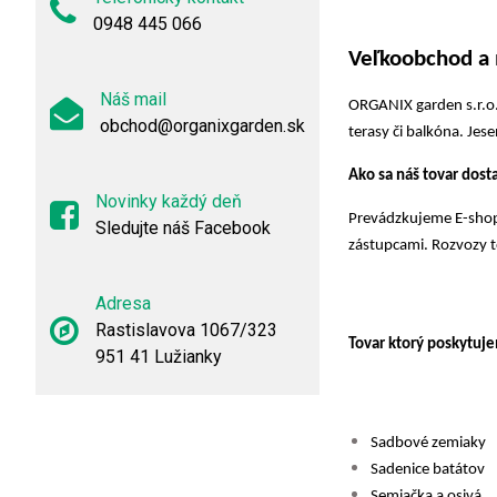
0948 445 066
Veľkoobchod a
Náš mail
ORGANIX garden s.r.o. 
obchod@organixgarden.sk
terasy či balkóna. Je
Ako sa náš tovar dos
Novinky každý deň
Prevádzkujeme E-shop
Sledujte náš Facebook
zástupcami. Rozvozy t
Adresa
Rastislavova 1067/323
Tovar ktorý poskytuj
951 41 Lužianky
Sadbové zemiaky
Sadenice batátov
Semiačka a osivá