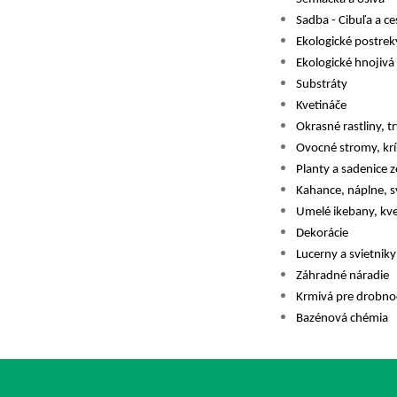
Sadba - Cibuľa a c
Ekologické postrek
Ekologické hnojivá
Substráty
Kvetináče
Okrasné rastliny, t
Ovocné stromy, krík
Planty a sadenice z
Kahance, náplne, s
Umelé ikebany, kve
Dekorácie
Lucerny a svietniky
Záhradné náradie
Krmivá pre drobno
Bazénová chémia