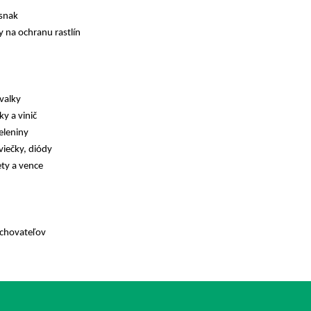
esnak
y na ochranu rastlín
rvalky
y a vinič
eleniny
viečky, diódy
ty a vence
chovateľov