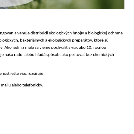
ovania venuje distribúcii ekologických hnojív a biologickej ochrane
logických, bakteriálnych a ekologických preparátov, ktoré sú
 Ako jedni z mála sa vieme pochváliť s viac ako 10. ročnou
uje našu radu, alebo hľadá spôsob, ako pestovať bez chemických
osti ešte viac rozširujú.
mailu alebo telefonicky.