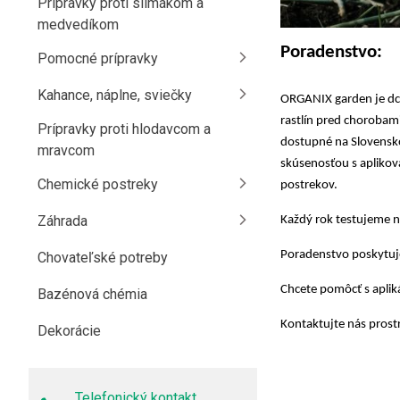
Prípravky proti slimákom a
medvedíkom
Poradenstvo:
Pomocné prípravky
Kahance, náplne, sviečky
ORGANIX garden je dcé
rastlín pred chorobami
Prípravky proti hlodavcom a
dostupné na Slovensko
mravcom
skúsenosťou s aplikov
Chemické postreky
postrekov.
Záhrada
Každý rok testujeme n
Poradenstvo poskytuje
Chovateľské potreby
Chcete pomôcť s aplik
Bazénová chémia
Kontaktujte nás pros
Dekorácie
Telefonický kontakt