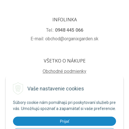
INFOLINKA
Tel.:
0948 445 066
E-mail: obchod@organixgarden.sk
VŠETKO O NÁKUPE
Obchodné podmienky
Ochrana súkromia
Vaše nastavenie cookies
Reklamačné podmienky
Súbory cookie nám pomáhajú pri poskytovaní služieb pre
NA STIAHNUTIE
vás. Umožňujú spoznať a zapamätať si vaše preferencie.
Formulár na odstúpenie od zmluvy
Prijať
Poučenie o uplatnení práva na odstúpenie od zmluvy