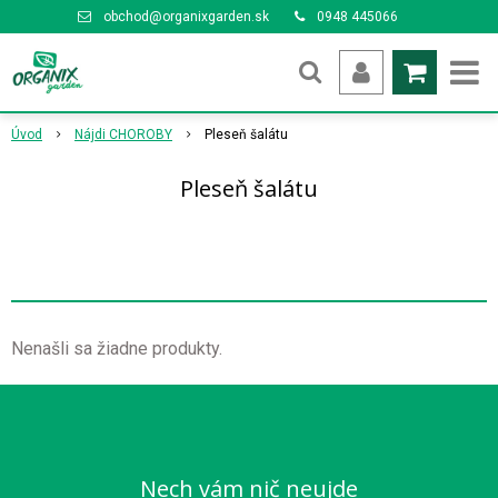
obchod@organixgarden.sk
0948 445066
Úvod
Nájdi CHOROBY
Pleseň šalátu
Pleseň šalátu
Nenašli sa žiadne produkty.
Nech vám nič neujde