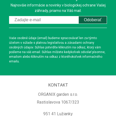
Najnovšie informácie a novinky v biologickej ochrane Vašej
záhrady, priamo na Váš mail.
Odoberať
Vaše osobné údaje (email) budeme spracovávať len za týmto
účelom v súlade s platnou legislatívou a zásadami ochrany
osobných údajov. Súhlas potvrdíte kliknutím na odkaz, ktorý vám
pošleme na váš email. Súhlas môžete kedykoľvek odvolať písomne,
emailom alebo kliknutím na odkaz z ktoréhokoľvek informačného
emailu.
KONTAKT
ORGANIX garden s.r.o.
Rastislavova 1067/323
951 41 Lužianky