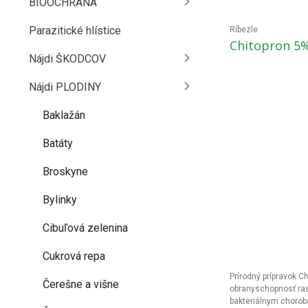
BIOOCHRANA
Parazitické hlístice
Ríbezle
Chitopron 5%
Nájdi ŠKODCOV
Nájdi PLODINY
Baklažán
Batáty
Broskyne
Bylinky
Cibuľová zelenina
Cukrová repa
Prírodný prípravok C
Čerešne a višne
obranyschopnosť ras
bakteriálnym chorob