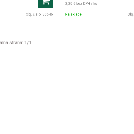
2,20 €
bez DPH / ks
Obj. čislo:
30646
Na sklade
Obj.
álna strana:
1
/
1