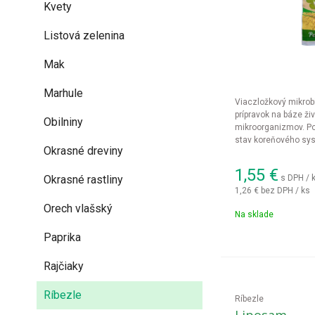
Kvety
Listová zelenina
Mak
Marhule
Viaczložkový mikrobi
prípravok na báze ži
Obilniny
mikroorganizmov. Po
stav koreňového syst
Okrasné dreviny
produkt s celoročnou
pred chorobami rastl
1,55
€
s DPH / 
Okrasné rastliny
1,26 €
bez DPH / ks
Orech vlašský
Na sklade
Paprika
Rajčiaky
Ríbezle
Ríbezle