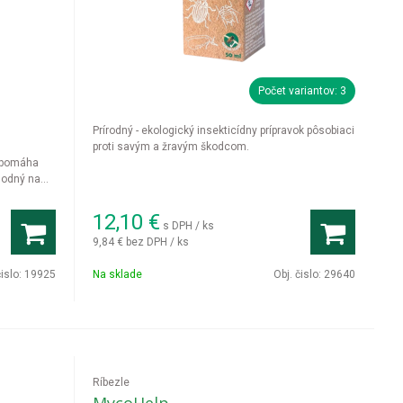
Počet variantov: 3
Prírodný - ekologický insekticídny prípravok pôsobiaci
proti savým a žravým škodcom.
a pomáha
hodný na
12,10
€
s DPH / ks
9,84 €
bez DPH / ks
čislo:
19925
Na sklade
Obj. čislo:
29640
Ríbezle