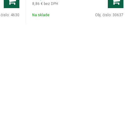
8,86 €
bez DPH
 čislo:
4630
Na sklade
Obj. čislo:
30637