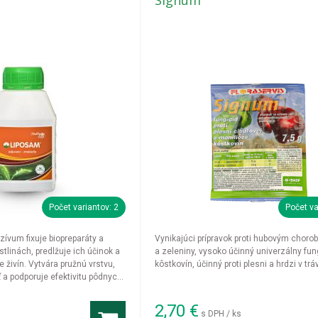
Signum
Počet variantov: 2
Počet va
zívum fixuje biopreparáty a
Vynikajúci prípravok proti hubovým chor
tlinách, predlžuje ich účinok a
a zeleniny, vysoko účinný univerzálny fun
 živín. Vytvára pružnú vrstvu,
kôstkovín, účinný proti plesni a hrdzi v tr
ť a podporuje efektivitu pôdnych
iaznivých podmienkach.
2,70
€
s DPH / ks