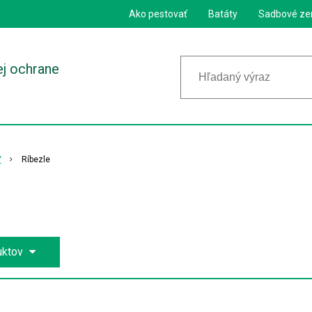
Ako pestovať
Batáty
Sadbové ze
ej ochrane
Y
Ríbezle
uktov