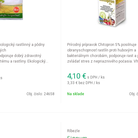
ologický rastlinný a pôdny
Prírodný prípravok Chitopron 5% posilňuje
vých
obranyschopnosť rastlín proti hubovým a
dporuje dobrý zdravotný
bakteriálnym chorobám, podporuje rast 
ému a rastliny. Ekologický
zvládať stres z nepriaznivého počasia. V
 využiteľnosťou pri ochrane
zeleninu, ovocie, vinič aj bylinky.
ín.
4,10
€
s DPH / ks
ks
3,33 €
bez DPH / ks
Obj. čislo:
24658
Na sklade
Obj. 
Ríbezle