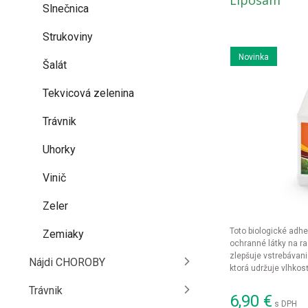
Liposam
Slnečnica
Strukoviny
Novinka
Šalát
Tekvicová zelenina
Trávnik
Uhorky
Vinič
Zeler
Toto biologické adhe
Zemiaky
ochranné látky na ras
zlepšuje vstrebávanie
Nájdi CHOROBY
ktorá udržuje vlhkos
herbicídov aj v nepr
Trávnik
6,90
€
s DPH