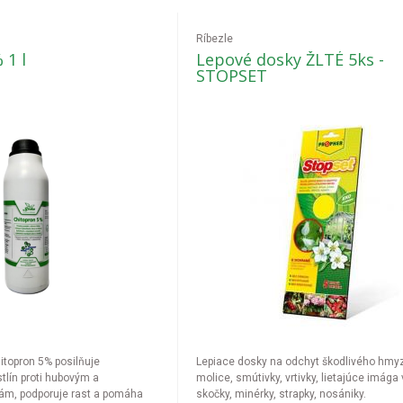
Ríbezle
 1 l
Lepové dosky ŽLTÉ 5ks -
STOPSET
hitopron 5% posilňuje
Lepiace dosky na odchyt škodlivého hmy
tlín proti hubovým a
molice, smútivky, vrtivky, lietajúce imága 
ám, podporuje rast a pomáha
skočky, minérky, strapky, nosániky.