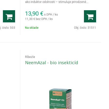
ako induktor odolnosti – stimuluje prirodzené
obranné mechanizmy rastlín, čím
efektívne
eliminuje široké spektrum žravých i cicavých
13,90
€
s DPH / ks
škodcov,
stabilizuje rastové prostredie a bleskovo
11,30 €
bez DPH / ks
regeneruje pletivá
poškodené požerom či cicaním
rastlinných štiav.
j. čislo:
503
Na sklade
Obj. čislo:
31511
Ríbezle
NeemAzal - bio insekticíd