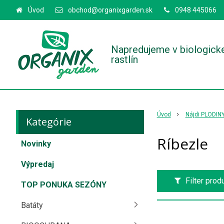
Úvod
obchod@organixgarden.sk
0948 445066
Napredujeme v biologick
rastlín
Úvod
Nájdi PLODIN
Kategórie
Ríbezle
Novinky
Výpredaj
Filter prod
TOP PONUKA SEZÓNY
Batáty