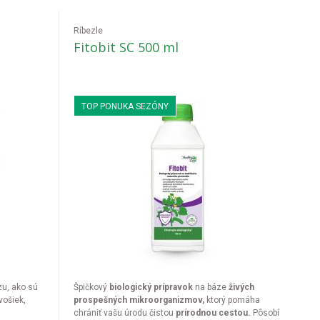
Ríbezle
Fitobit SC 500 ml
TOP PONUKA SEZÓNY
zu, ako sú
Špičkový
biologický prípravok
na báze
živých
vošiek,
prospešných mikroorganizmov,
ktorý pomáha
chrániť vašu úrodu čistou
prírodnou cestou.
Pôsobí