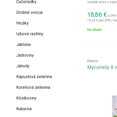
Čučoriedky
zvládať stres z nep
zeleninu, ovocie, vini
Drobné ovocie
18,86
€
s DPH 
15,33 €
bez DPH / ks
Hrušky
Na sklade
Izbové rastliny
Jablone
Jadroviny
Ríbezle
Jahody
MycoHelp 8 
Kapustová zelenina
Koreňová zelenina
Kôstkoviny
Kukurica