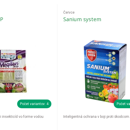
Červce
SP
Sanium system
Počet variantov: 4
Počet va
 insekticíd vo forme vodou
Inteligentná ochrana v boji proti škodcom