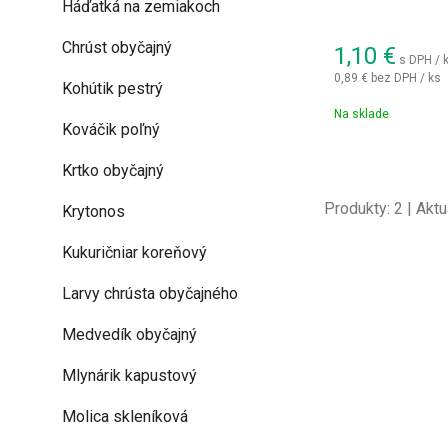
Háďatká na zemiakoch
Chrúst obyčajný
1,10
€
s DPH / 
0,89 €
bez DPH / ks
Kohútik pestrý
Na sklade
Kováčik poľný
Krtko obyčajný
Produkty:
2
| Aktu
Krytonos
Kukuričniar koreňový
Larvy chrústa obyčajného
Medvedík obyčajný
Mlynárik kapustový
Molica skleníková