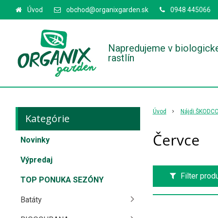
Úvod
obchod@organixgarden.sk
0948 445066
Napredujeme v biologick
rastlín
Úvod
Nájdi ŠKODC
Kategórie
Červce
Novinky
Výpredaj
Filter prod
TOP PONUKA SEZÓNY
Batáty