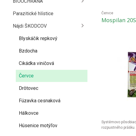
BIOOCHRANA
Parazitické hlístice
Červce
Mospilan 20
Nájdi ŠKODCOV
Blyskáčik repkový
Bzdocha
Cikádka viničová
Červce
Drôtovec
Fúzavka cesnaková
Hálkovce
Systémovo pôsobiaci
Húsenice motýľov
rozpustného prášku.