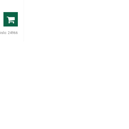
čislo:
24966