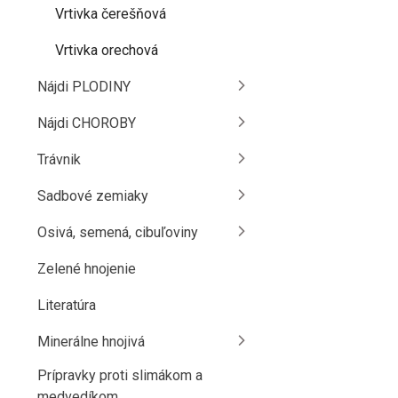
Vrtivka čerešňová
Vrtivka orechová
Nájdi PLODINY
Nájdi CHOROBY
Trávnik
Sadbové zemiaky
Osivá, semená, cibuľoviny
Zelené hnojenie
Literatúra
Minerálne hnojivá
Prípravky proti slimákom a
medvedíkom