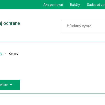
Ako pestovať
Batáty
Sadbové ze
ej ochrane
OV
Červce
uktov