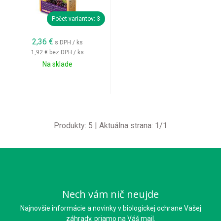
Počet variantov: 3
2,36
€
s DPH / ks
1,92 €
bez DPH / ks
Na sklade
Produkty:
5
| Aktuálna strana:
1
/
1
Nech vám nič neujde
Najnovšie informácie a novinky v biologickej ochrane Vašej
záhrady, priamo na Váš mail.