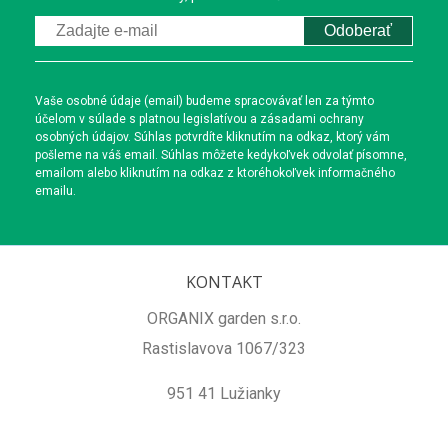
Odoberať
Vaše osobné údaje (email) budeme spracovávať len za týmto
účelom v súlade s platnou legislatívou a zásadami ochrany
osobných údajov. Súhlas potvrdíte kliknutím na odkaz, ktorý vám
pošleme na váš email. Súhlas môžete kedykoľvek odvolať písomne,
emailom alebo kliknutím na odkaz z ktoréhokoľvek informačného
emailu.
KONTAKT
ORGANIX garden s.r.o.
Rastislavova 1067/323
951 41 Lužianky