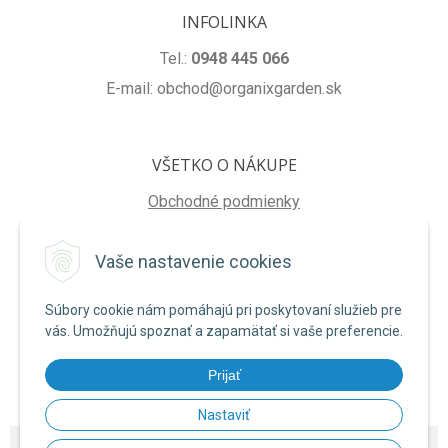
INFOLINKA
Tel.:
0948 445 066
E-mail: obchod@organixgarden.sk
VŠETKO O NÁKUPE
Obchodné podmienky
Ochrana súkromia
Vaše nastavenie cookies
Reklamačné podmienky
Súbory cookie nám pomáhajú pri poskytovaní služieb pre
NA STIAHNUTIE
vás. Umožňujú spoznať a zapamätať si vaše preferencie.
Formulár na odstúpenie od zmluvy
Prijať
Poučenie o uplatnení práva na odstúpenie od zmluvy
Nastaviť