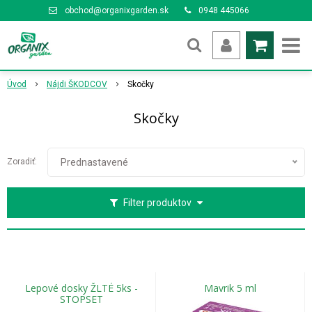
obchod@organixgarden.sk
0948 445066
Úvod
Nájdi ŠKODCOV
Skočky
Skočky
Zoradiť:
Prednastavené
Filter produktov
Lepové dosky ŽLTÉ 5ks -
Mavrik 5 ml
STOPSET