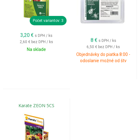
Počet variantov: 3
3,20
€
s DPH / ks
8
€
s DPH / ks
2,60 €
bez DPH / ks
6,50 €
bez DPH / ks
Na sklade
Objednávky do piatka 8:00 -
odoslanie možné od štv
Karate ZEON 5CS