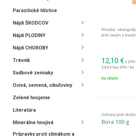
Parazitické hlístice
Nájdi ŠKODCOV
Prírodný - ekologický
Nájdi PLODINY
proti savým a žravý
Nájdi CHOROBY
12,10
€
Trávnik
s DPH 
9,84 €
bez DPH / ks
Sadbové zemiaky
Na sklade
Osivá, semená, cibuľoviny
Zelené hnojenie
Literatúra
Ochrana proti škod
Bora 100 g
Minerálne hnojivá
Prípravky proti slimákom a