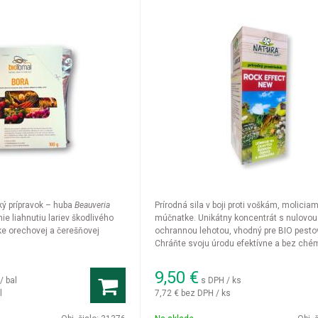
ký prípravok – huba
Beauveria
Prírodná sila v boji proti voškám, molicia
e liahnutiu lariev škodlivého
múčnatke. Unikátny koncentrát s nulovou
vke orechovej a čerešňovej
ochrannou lehotou, vhodný pre BIO pesto
Chráňte svoju úrodu efektívne a bez ché
9,50
€
/ bal
s DPH / ks
l
7,72 €
bez DPH / ks