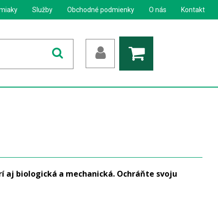
miaky
Služby
Obchodné podmienky
O nás
Kontakt
í aj biologická a mechanická. Ochráňte svoju