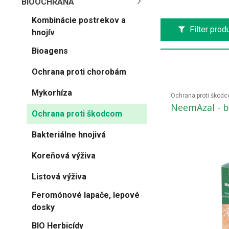
BIOOCHRANA
Kombinácie postrekov a
Filter prod
hnojív
Bioagens
Ochrana proti chorobám
Mykorhíza
Ochrana proti škod
NeemAzal - bi
Ochrana proti škodcom
Bakteriálne hnojivá
Koreňová výživa
Listová výživa
Feromónové lapače, lepové
dosky
BIO Herbicídy