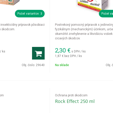
Počet variantov: 3
Počet va
 insekticídny prípravok pôsobiaci
Postrekový pomocný prípravok s jedineč
m škodcom.
fyzikálnym (mechanickým) účinkom, urč
okamžité znehybnenie a likvidáciu vošiek
cicavých škodcov.
2,30
€
/ ks
s DPH / ks
1,87 €
bez DPH / ks
Obj. čislo:
29640
Na sklade
Obj. 
com
Ochrana proti škodcom
Rock Effect 250 ml