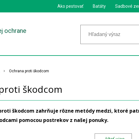
Ako pestovať
Batáty
Sadbové ze
ej ochrane
Ochrana proti škodcom
proti škodcom
proti škodcom zahrňuje rôzne metódy medzi, ktoré patr
kodcami pomocou postrekov z našej ponuky.