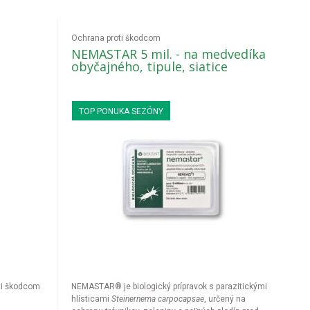
Ochrana proti škodcom
NEMASTAR 5 mil. - na medvedíka
obyčajného, tipule, siatice
TOP PONUKA SEZÓNY
oti škodcom
NEMASTAR® je biologický prípravok s parazitickými
hlísticami
Steinernema carpocapsae
, určený na