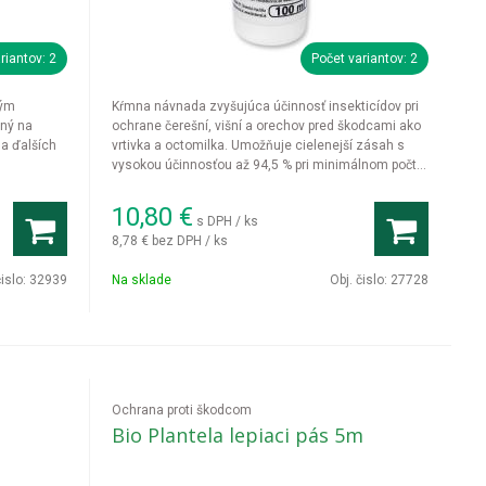
riantov: 2
Počet variantov: 2
ným
Kŕmna návnada zvyšujúca účinnosť insekticídov pri
ený na
ochrane čerešní, višní a orechov pred škodcami ako
 a ďalších
vrtivka a octomilka. Umožňuje cielenejší zásah s
vysokou účinnosťou až 94,5 % pri minimálnom počte
aplikácií.
10,80
€
s DPH / ks
8,78 €
bez DPH / ks
čislo:
32939
Na sklade
Obj. čislo:
27728
Ochrana proti škodcom
Bio Plantela lepiaci pás 5m