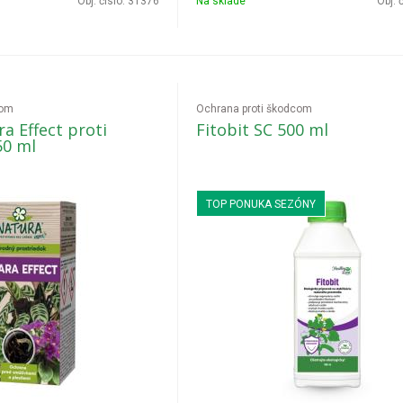
Obj. čislo:
31376
Na sklade
Obj. 
com
Ochrana proti škodcom
a Effect proti
Fitobit SC 500 ml
50 ml
TOP PONUKA SEZÓNY