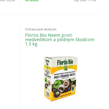
čislo:
32256
Na sklade
Obj. čislo:
11130
Ochrana proti škodcom
Flortis Bio Neem proti
medvedíkom a pôdnym škodcom
1,5 kg