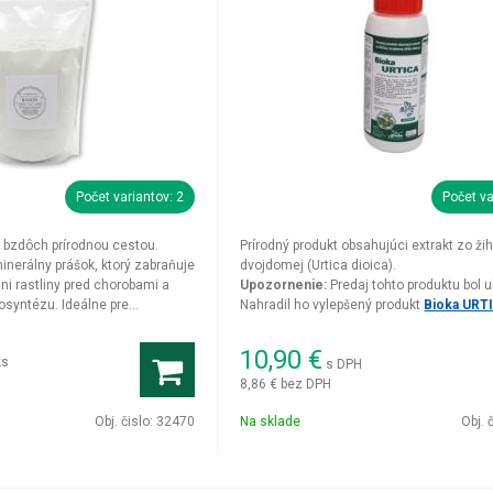
Počet variantov: 2
Počet va
 bzdôch prírodnou cestou.
Prírodný produkt obsahujúci extrakt zo ži
minerálny prášok, ktorý zabraňuje
dvojdomej (Urtica dioica).
ni rastliny pred chorobami a
Upozornenie:
Predaj tohto produktu bol 
tosyntézu. Ideálne pre
Nahradil ho vylepšený produkt
Bioka URT
ešte účinnejším zložením.
10,90
€
ks
s DPH
8,86 €
bez DPH
Obj. čislo:
32470
Na sklade
Obj. 