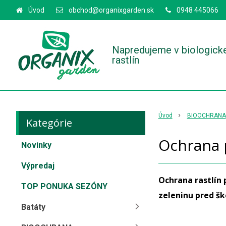
Úvod
obchod@organixgarden.sk
0948 445066
Napredujeme v biologick
rastlín
Úvod
BIOOCHRANA
Kategórie
Ochrana 
Novinky
Výpredaj
Ochrana rastlín 
TOP PONUKA SEZÓNY
zeleninu pred š
Batáty