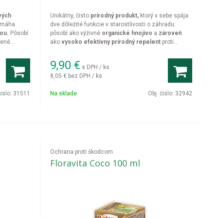
vých
Unikátny, čisto
prírodný produkt,
ktorý v sebe spája
omáha
dve dôležité funkcie v starostlivosti o záhradu:
ou.
Pôsobí
pôsobí ako výživné
organické hnojivo
a
zároveň
zené
ako
vysoko efektívny prírodný repelent
proti
vne
najneodbytnejším pôdnym škodcom. Dokáže z
avých
ošetrených miest spoľahlivo
vyhnať medvedíky
9,90
€
s DPH / ks
 bleskovo
obyčajné
(krtonôžky),
mravce, drôtovce
a
ďalší
8,05 €
bez DPH / ks
i cicaním
škodlivý pôdny hmyz.
čislo:
31511
Na sklade
Obj. čislo:
32942
Ochrana proti škodcom
Floravita Coco 100 ml