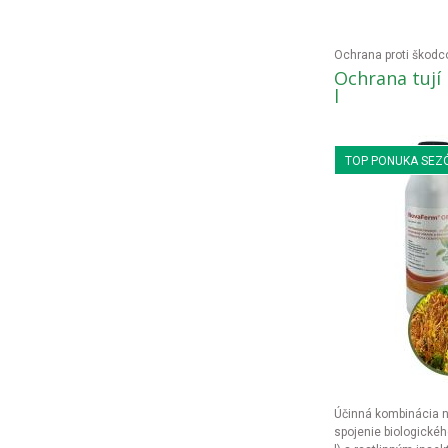
Ochrana proti škod
Ochrana tují
l
TOP PONUKA SEZ
Účinná kombinácia na ochranu tují pred škodcami –
spojenie biologické