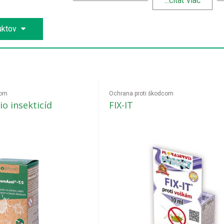
...čítať viac
uktov
com
Ochrana proti škodcom
o insekticíd
FIX-IT