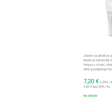
Zbavte sa škodcov a
Kaolín je netoxický 
hmyzu v cicaní, chrá
ešte aj podporuje fo
ekologickú záhradu.
7,20
€
s DPH / 
5,85 €
bez DPH / ks
Na sklade