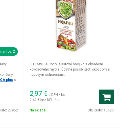
riantov: 2
hľavy
FLORAVITA Coco je listové hnojivo s obsahom
kokosového mydla. Účinne pôsobí proti škodcom a
ukončený.
hubovým ochoreniam.
ICA plus
s
2,97
€
s DPH / ks
2,42 €
bez DPH / ks
čislo:
27952
Na sklade
Obj. čislo:
15620