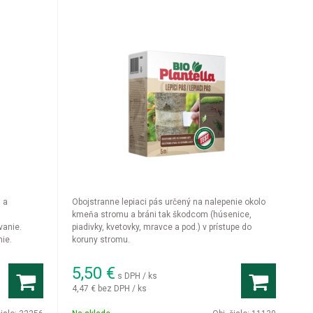
m a
Obojstranne lepiaci pás určený na nalepenie okolo
kmeňa stromu a bráni tak škodcom (húsenice,
vanie.
piadivky, kvetovky, mravce a pod.) v prístupe do
mie.
koruny stromu.
5,50
€
s DPH / ks
4,47 €
bez DPH / ks