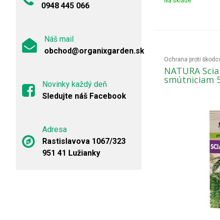
Na sklade
0948 445 066
Náš mail
obchod@organixgarden.sk
Ochrana proti škod
NATURA Sciar
smútniciam 
Novinky každý deň
Sledujte náš Facebook
Adresa
Rastislavova 1067/323
951 41 Lužianky