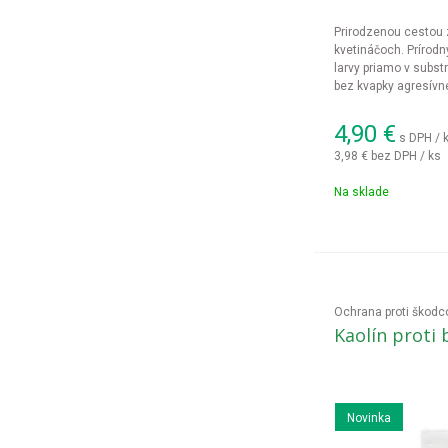
Prirodzenou cestou 
kvetináčoch. Prírodn
larvy priamo v substr
bez kvapky agresívn
4,90
€
s DPH / 
3,98 €
bez DPH / ks
Na sklade
Ochrana proti škod
Kaolín proti
Novinka