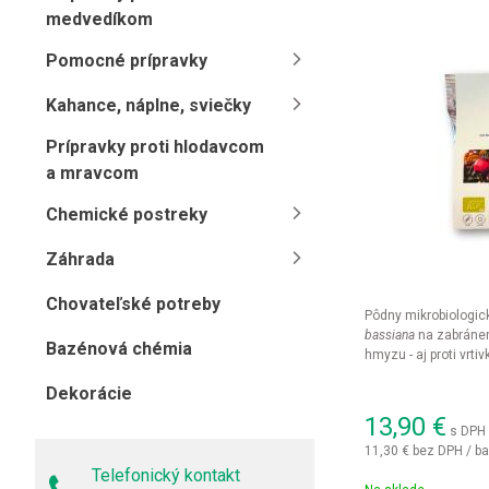
medvedíkom
Pomocné prípravky
Kahance, náplne, sviečky
Prípravky proti hlodavcom
a mravcom
Chemické postreky
Záhrada
Chovateľské potreby
Pôdny mikrobiologic
bassiana
na zabráneni
Bazénová chémia
hmyzu - aj proti vrti
Dekorácie
13,90
€
s DPH 
11,30 €
bez DPH / ba
Telefonický kontakt