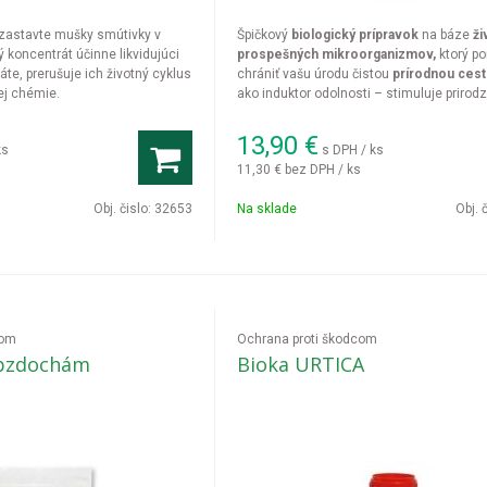
zastavte mušky smútivky v
Špičkový
biologický prípravok
na báze
ži
ý koncentrát účinne likvidujúci
prospešných mikroorganizmov,
ktorý p
áte, prerušuje ich životný cyklus
chrániť vašu úrodu čistou
prírodnou cest
ej chémie.
ako induktor odolnosti – stimuluje prirod
obranné mechanizmy rastlín, čím
efektí
eliminuje široké spektrum žravých i cic
13,90
€
ks
s DPH / ks
škodcov,
stabilizuje rastové prostredie a
11,30 €
bez DPH / ks
regeneruje pletivá
poškodené požerom č
rastlinných štiav.
Obj. čislo:
32653
Na sklade
Obj. 
com
Ochrana proti škodcom
 bzdochám
Bioka URTICA