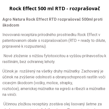
Rock Effect 500 ml RTD - rozprašovač
Agro
Natura
Rock Effect RTD
rozprašovač 500ml proti
škodcom
Inovovaná receptúra prírodného prostriedku Rock Effect v
patentovanom obale s rozprašovačom (RTD = ready to dilute,
pripravené k rozpusteniu).
Nové zloženie s nižšou fytotoxicitou a vyššou prilnavosťou k
rastlinám, bez ochrannej lehoty.
Účinok je rozšírený na všetky druhy múčnatky. Zachovaný je
účinok na zvýšenie odolnosti a obranyschopnosti rastlín voči
cicavým škodcom (vošky, molice, strapky,
roztočce), americkej múčnatke na egreši a ríbezli a múčnatke
na viniči.
Účinnou zložkou receptúry zostáva olej lisovaný šetrne za