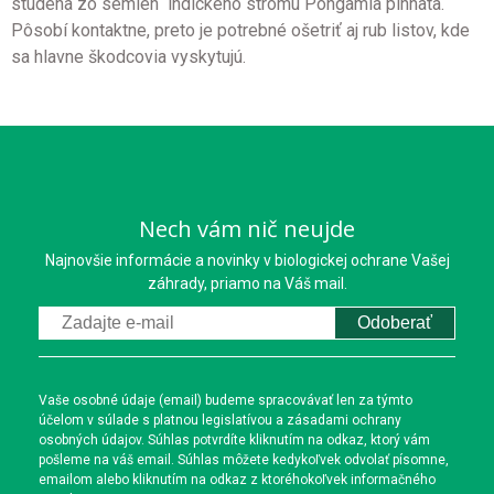
studena zo semien indického stromu Pongamia pinnata.
Pôsobí kontaktne, preto je potrebné ošetriť aj rub listov, kde
sa hlavne škodcovia vyskytujú.
Nech vám nič neujde
Najnovšie informácie a novinky v biologickej ochrane Vašej
záhrady, priamo na Váš mail.
Odoberať
Vaše osobné údaje (email) budeme spracovávať len za týmto
účelom v súlade s platnou legislatívou a zásadami ochrany
osobných údajov. Súhlas potvrdíte kliknutím na odkaz, ktorý vám
pošleme na váš email. Súhlas môžete kedykoľvek odvolať písomne,
emailom alebo kliknutím na odkaz z ktoréhokoľvek informačného