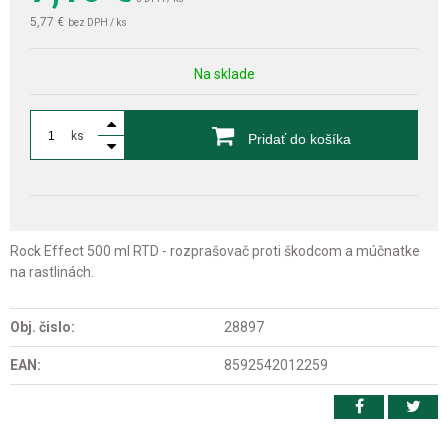
5,77 €
bez DPH / ks
Na sklade
ks
Pridať do košíka
Rock Effect 500 ml RTD - rozprašovač proti škodcom a múčnatke
na rastlinách.
Obj. čislo:
28897
EAN:
8592542012259