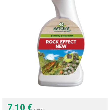
7,10
€
s DPH / ks