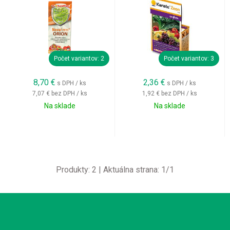
Počet variantov: 2
Počet variantov: 3
8,70
€
2,36
€
s DPH / ks
s DPH / ks
7,07 €
bez DPH / ks
1,92 €
bez DPH / ks
Na sklade
Na sklade
Produkty:
2
| Aktuálna strana:
1
/
1