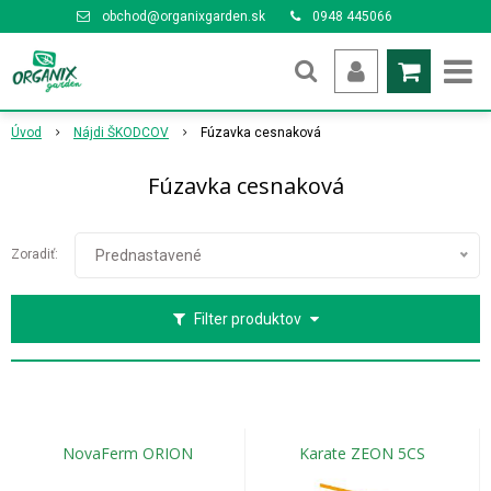
obchod@organixgarden.sk
0948 445066
Úvod
Nájdi ŠKODCOV
Fúzavka cesnaková
Fúzavka cesnaková
Zoradiť:
Prednastavené
Filter produktov
NovaFerm ORION
Karate ZEON 5CS