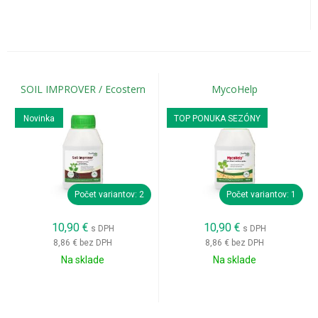
SOIL IMPROVER / Ecostern
MycoHelp
Novinka
TOP PONUKA SEZÓNY
Počet variantov: 2
Počet variantov: 1
10,90
€
10,90
€
s DPH
s DPH
8,86 €
bez DPH
8,86 €
bez DPH
Na sklade
Na sklade