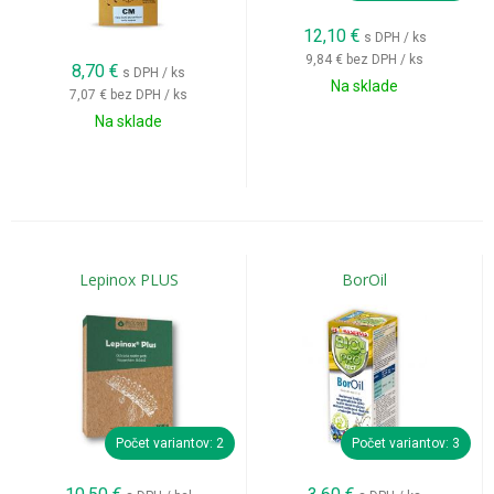
12,10
€
s DPH / ks
9,84 €
bez DPH / ks
8,70
€
s DPH / ks
Na sklade
7,07 €
bez DPH / ks
Na sklade
Lepinox PLUS
BorOil
Počet variantov: 2
Počet variantov: 3