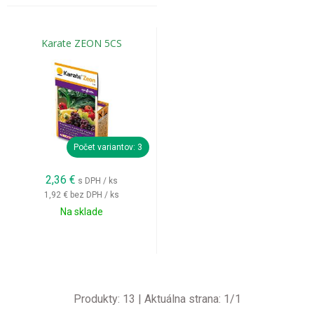
Karate ZEON 5CS
Počet variantov: 3
2,36
€
s DPH / ks
1,92 €
bez DPH / ks
Na sklade
Produkty:
13
| Aktuálna strana:
1
/
1