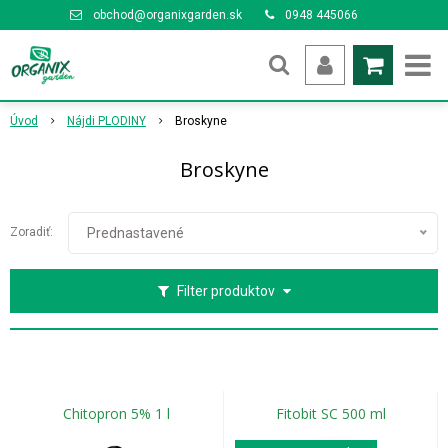
obchod@organixgarden.sk
0948 445066
Úvod
Nájdi PLODINY
Broskyne
Broskyne
Zoradiť:
Prednastavené
Filter produktov
Chitopron 5% 1 l
Fitobit SC 500 ml