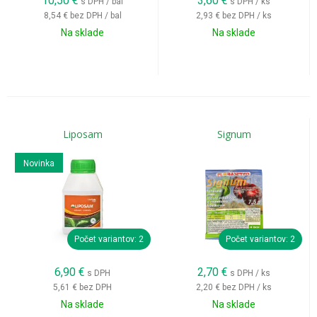
10,50
€
3,60
€
s DPH / bal
s DPH / ks
8,54 €
bez DPH / bal
2,93 €
bez DPH / ks
Na sklade
Na sklade
Liposam
Signum
Novinka
Počet variantov: 2
Počet variantov: 2
6,90
€
2,70
€
s DPH
s DPH / ks
5,61 €
bez DPH
2,20 €
bez DPH / ks
Na sklade
Na sklade