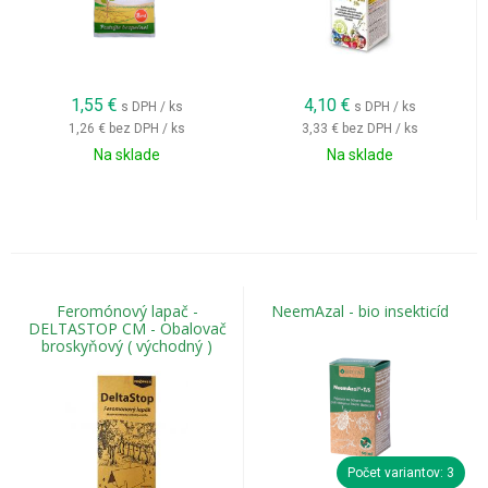
1,55
€
4,10
€
s DPH / ks
s DPH / ks
1,26 €
bez DPH / ks
3,33 €
bez DPH / ks
Na sklade
Na sklade
Feromónový lapač -
NeemAzal - bio insekticíd
DELTASTOP CM - Obalovač
broskyňový ( východný )
Počet variantov: 3