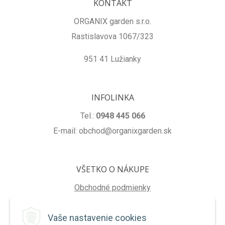
KONTAKT
ORGANIX garden s.r.o.
Rastislavova 1067/323
951 41 Lužianky
INFOLINKA
Tel.:
0948 445 066
E-mail: obchod@organixgarden.sk
VŠETKO O NÁKUPE
Obchodné podmienky
Ochrana súkromia
Vaše nastavenie cookies
Reklamačné podmienky