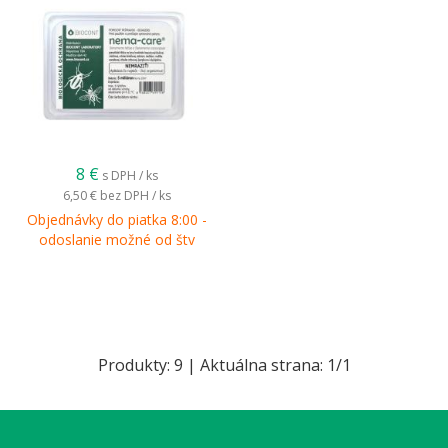
Poškodenie:
Požer nad/pod pôdou:
Staršie
húsenice v noci poškodzujú stonky
rastlín tesne nad povrchom pôdy a
pod ním (preštikujú ich), alebo
obžierajú spodné listy.
8
€
s DPH / ks
Odumieranie rastlín:
Poškodenie
6,50 €
bez DPH / ks
stoniek na úrovni pôdy spôsobuje, že
Objednávky do piatka 8:00 -
mladé rastliny vädnú a hynú, čo sa
odoslanie možné od štv
prejaví ako medzery v poraste.
Ohrozené plodiny:
Škodí na širokom
spektre plodín – kukurica, slnečnica,
paprika, rajčiaky, strukoviny,
koreňová zelenina, kapustoviny,
Produkty:
9
| Aktuálna strana:
1
/
1
zemiaky a iné okopaniny.
Sezónna aktivita: