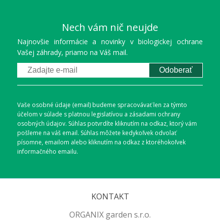
Prvá generácia:
Larvy škodia od
začiatku júna do polovice júla.
Nech vám nič neujde
Druhá generácia (hlavná hrozba):
Larvy škodia od druhej polovice
Najnovšie informácie a novinky v biologickej ochrane
Vašej záhrady, priamo na Váš mail.
augusta až do jesene. Toto je kritické
obdobie, kedy sú húsenice žravé a
Odoberať
spôsobujú najväčšie škody.
Prezimovanie:
Siatica prezimuje ako larva
Vaše osobné údaje (email) budeme spracovávať len za týmto
(húsenica) alebo kukla v pôde.
účelom v súlade s platnou legislatívou a zásadami ochrany
osobných údajov. Súhlas potvrdíte kliknutím na odkaz, ktorý vám
pošleme na váš email. Súhlas môžete kedykoľvek odvolať
písomne, emailom alebo kliknutím na odkaz z ktoréhokoľvek
informačného emailu.
KONTAKT
ORGANIX garden s.r.o.
Kukla siatice, v ktorej škodca prezimuje v pôde a čaká na