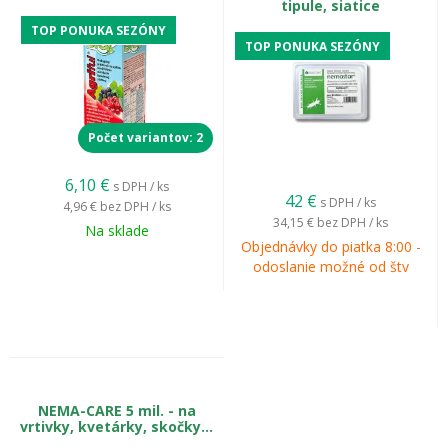
tipule, siatice
TOP PONUKA SEZÓNY
TOP PONUKA SEZÓNY
Počet variantov: 2
6,10
€
s DPH / ks
42
€
s DPH / ks
4,96 €
bez DPH / ks
Vajíčka siatice sú biele a kladené jednotlivo alebo v malých
34,15 €
bez DPH / ks
skupinkách, často na spodnú stranu listov burín.
Na sklade
Objednávky do piatka 8:00 -
odoslanie možné od štv
Čo spôsobujú a kedy sú
najaktívnejšie?
Siatice škodia najviac na mladých a
vzchádzajúcich rastlinách, pričom ich poškodenie
často vedie k úhynu celej rastliny.
NEMA-CARE 5 mil. - na
vrtivky, kvetárky, skočky...