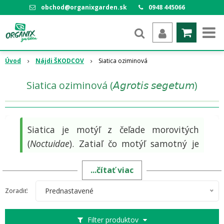
obchod@organixgarden.sk
0948 445066
Úvod
Nájdi ŠKODCOV
Siatica oziminová
Siatica oziminová (𝘈𝘨𝘳𝘰𝘵𝘪𝘴 𝘴𝘦𝘨𝘦𝘵𝘶𝘮)
Siatica je motýľ z čeľade morovitých
(
Noctuidae
). Zatiaľ čo motýľ samotný je
neškodný, jeho larválne štádium –
...čítať viac
húsenica
– patrí k
vážnym
, polyfágnym
(všežravým)
škodcom v
Prednastavené
Zoradiť:
poľnohospodárstve a záhradách
, ktorý
často škodí
pod povrchom pôdy.
Filter produktov