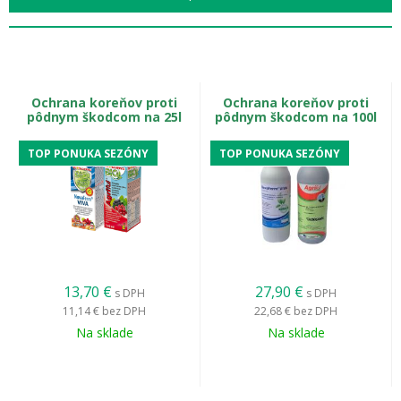
Ochrana koreňov proti
Ochrana koreňov proti
pôdnym škodcom na 25l
pôdnym škodcom na 100l
TOP PONUKA SEZÓNY
TOP PONUKA SEZÓNY
Dospelý jedinec siatice oziminovej (motýľ) je neškodný, ale
signalizuje prítomnosť vajíčok.
Ako spoznať siatice a ich
vývojové štádiá?
13,70
€
27,90
€
s DPH
s DPH
11,14 €
bez DPH
22,68 €
bez DPH
Škodlivosť siatice je ľahko prehliadnuteľná, kým
Na sklade
Na sklade
nie je neskoro, pretože larvy sú aktívne hlavne v
noci a cez deň sa ukrývajú v pôde.