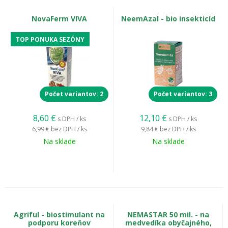
NovaFerm VIVA
NeemAzal - bio insekticíd
TOP PONUKA SEZÓNY
Staršie húsenice siatice oziminovej sú najškodlivejším štádiom,
ktoré cez noc požiera rastliny na úrovni pôdy.
Počet variantov: 2
Počet variantov: 3
Vajíčka:
Vajíčka siatice oziminovej sú veľmi
8,60
€
12,10
€
s DPH / ks
s DPH / ks
malé, asi
0,5 mm dlhé,
sfarbené zvyčajne
6,99 €
bez DPH / ks
9,84 €
bez DPH / ks
bielo.
Samičky ich kladú
jednotlivo alebo
Na sklade
Na sklade
v malých skupinkách
priamo na čiastočky
pôdy, prípadne na spodnú stranu listov
burín. Sú ťažko spozorovateľné a liahnutie
húseníc prebieha v závislosti od teploty v
priebehu jedného až dvoch týždňov. Kladú
ich samice na spodnú stranu listov alebo na
Agriful - biostimulant na
NEMASTAR 50 mil. - na
buriny.
podporu koreňov
medvedíka obyčajného,