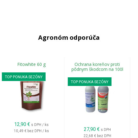
Agronóm odporúča
Fitowhite 60 g
Ochrana koreňov proti
pôdnym škodcom na 100l
TOP PONUKA SEZÓNY
TOP PONUKA SEZÓNY
12,90
€
s DPH / ks
27,90
€
s DPH
10,49 €
bez DPH / ks
22,68 €
bez DPH