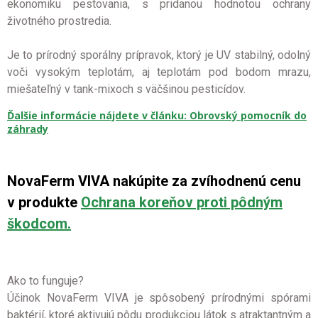
ekonomiku pestovania, s pridanou hodnotou ochrany
životného prostredia.
Je to prírodný sporálny prípravok, ktorý je UV stabilný, odolný
voči vysokým teplotám, aj teplotám pod bodom mrazu,
miešateľný v tank-mixoch s väčšinou pesticídov.
Ďalšie informácie nájdete v článku: Obrovský pomocník do
záhrady
NovaFerm VIVA nakúpite za zvíhodnenú cenu
v produkte
Ochrana koreňov proti pôdným
škodcom.
Ako to funguje?
Účinok NovaFerm VIVA je spôsobený prírodnými spórami
baktérií, ktoré aktivujú pôdu produkciou látok s atraktantným a