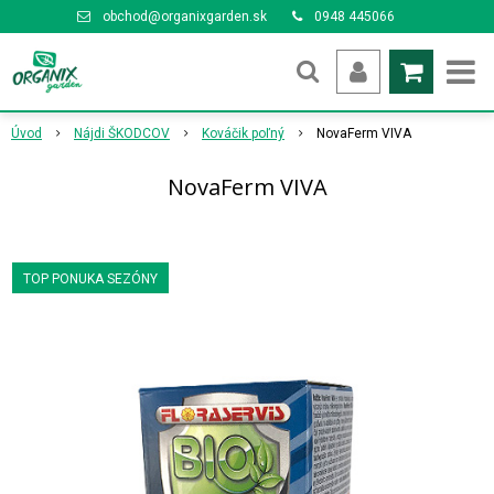
obchod@organixgarden.sk
0948 445066
Úvod
Nájdi ŠKODCOV
Kováčik poľný
NovaFerm VIVA
NovaFerm VIVA
TOP PONUKA SEZÓNY