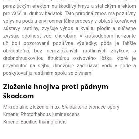
parazitickým efektom na škodlivý hmyz a statickým efektom
pre väčšinu druhov háďatok. Táto prírodná zmes má pozitívny
vplyv na pôdu a environmentálne procesy v oblasti koreňovej
sústavy rastliny, zvyšuje výnos a kvalitu plodín a súčasne
zvyšuje odolnosť voči chorobám. V krátkodobom horizonte
už boli pozorované pozitívne výsledky; pôda je ľahšie
obrábateľná, bez nerozložených rastlinných zbytkov, s
drobnohrudkovitou štruktúrou osivového lôžka, ktoré je
nevyhnutné na sejbu. Umožňuje zadržiavať vodu v pôde a
poskytovať ju rastlinám spolu so živinami.
Zloženie hnojiva proti pôdnym
škodcom
Mikrobiálne zloženie: max. 5% baktérie tvoriace spóry
Kmene: Photorhabdus luminescens
Kmene: Bacillus thüringiensis