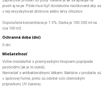
zapracovať produkt do pôdy. Ideálne je ak sa aplikuje na
jeseň aj na jar. Pôda musí byť dostatočne naočkovaná aby sa
v nej nevyskytovali drôtovce alebo larvy chrústov.
Doporučená koncentrácia je 1-3%. Dávka je 100-300 ml na
cca 100 m2.
Ochranná doba (dni)
0 dní
Miešateľnosť
Voľne miešateľné s priemyselnými hnojivami poprípade
pesticídmi (ak je to nutné).
Nemiešať s antibakteriálnymi látkami. Baktérie v produkte sú
v spórovej forme, preto sú odolné voči chemickým
prípravkom, UV žiareniu.