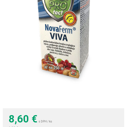
8,60
€
s DPH / ks