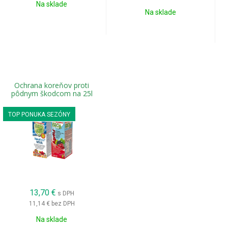
Na sklade
Na sklade
Ochrana koreňov proti
pôdnym škodcom na 25l
TOP PONUKA SEZÓNY
13,70
€
s DPH
11,14 €
bez DPH
Na sklade