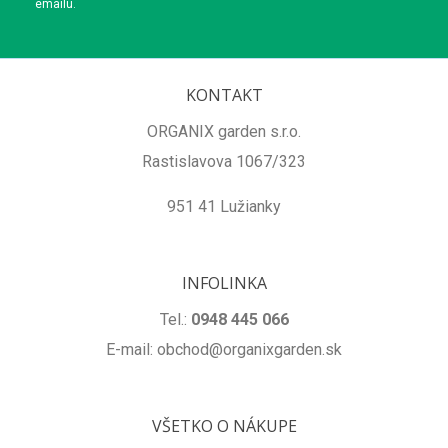
emailu.
KONTAKT
ORGANIX garden s.r.o.
Rastislavova 1067/323
951 41 Lužianky
INFOLINKA
Tel.:
0948 445 066
E-mail: obchod@organixgarden.sk
VŠETKO O NÁKUPE