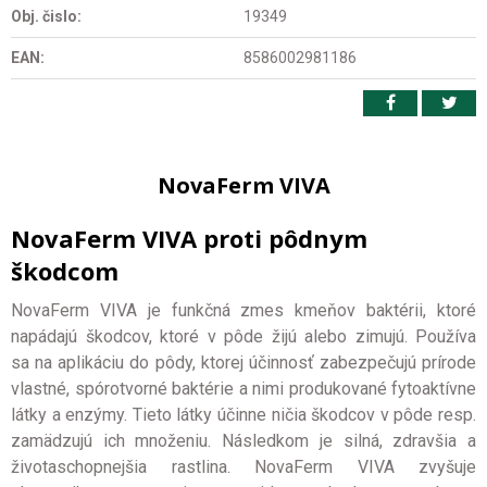
Obj. čislo:
19349
EAN:
8586002981186
NovaFerm VIVA
NovaFerm VIVA proti pôdnym
škodcom
NovaFerm VIVA je funkčná zmes kmeňov baktérii, ktoré
napádajú škodcov, ktoré v pôde žijú alebo zimujú. Používa
sa na aplikáciu do pôdy, ktorej účinnosť zabezpečujú prírode
vlastné, spórotvorné baktérie a nimi produkované fytoaktívne
látky a enzýmy. Tieto látky účinne ničia škodcov v pôde resp.
zamädzujú ich množeniu. Následkom je silná, zdravšia a
životaschopnejšia rastlina. NovaFerm VIVA zvyšuje