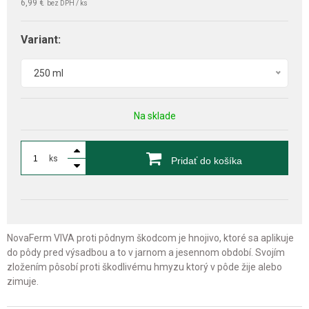
6,99 €
bez DPH / ks
Variant:
250 ml
Na sklade
ks
Pridať do košíka
NovaFerm VIVA proti pôdnym škodcom je hnojivo, ktoré sa aplikuje
do pôdy pred výsadbou a to v jarnom a jesennom období. Svojím
zložením pôsobí proti škodlivému hmyzu ktorý v pôde žije alebo
zimuje.