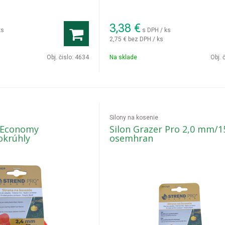
3,38
€
ks
s DPH / ks
2,75 €
bez DPH / ks
Obj. čislo:
4634
Na sklade
Obj. 
Silony na kosenie
n Economy
Silon Grazer Pro 2,0 mm/1
krúhly
osemhran