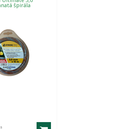
 Ultimate 3,0
natá špirála
ks