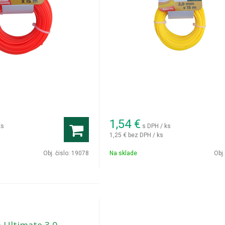
1,54
€
ks
s DPH / ks
1,25 €
bez DPH / ks
Obj. čislo:
19078
Na sklade
Obj.