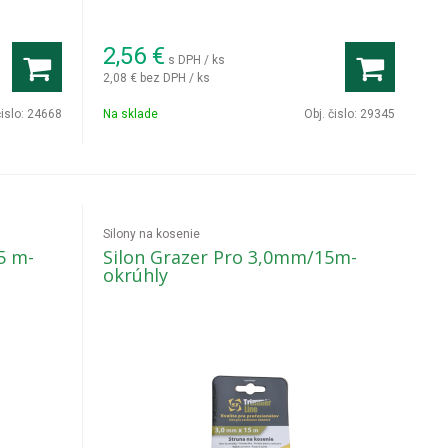
2,56
€
s DPH / ks
2,08 €
bez DPH / ks
čislo:
24668
Na sklade
Obj. čislo:
29345
Silony na kosenie
5 m-
Silon Grazer Pro 3,0mm/15m-
okrúhly