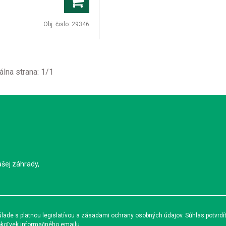
Obj. čislo:
29346
álna strana:
1
/
1
ašej záhrady,
ade s platnou legislatívou a zásadami ochrany osobných údajov. Súhlas potvrdí
okoľvek informačného emailu.