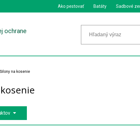
Ako pestovať
Batáty
Sadbové ze
ej ochrane
Silony na kosenie
 kosenie
uktov