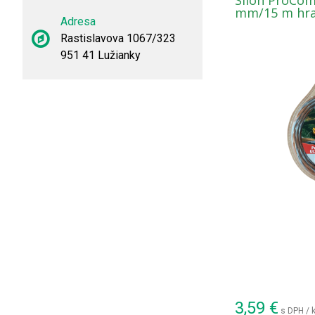
Silon ProCom
mm/15 m hra
Adresa
Rastislavova 1067/323
951 41 Lužianky
3,59
€
s DPH / 