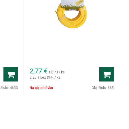
2,77
€
s DPH / ks
2,25 €
bez DPH / ks
 čislo:
4633
Na objednávku
Obj. čislo:
665