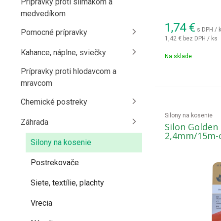
Prípravky proti slimákom a
medvedíkom
1,74
€
s DPH / 
Pomocné prípravky
1,42 €
bez DPH / ks
Kahance, náplne, sviečky
Na sklade
Prípravky proti hlodavcom a
mravcom
Chemické postreky
Silony na kosenie
Záhrada
Silon Golde
2,4mm/15m-o
Silony na kosenie
Postrekovače
Siete, textílie, plachty
Vrecia