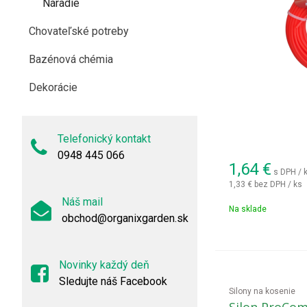
Náradie
Chovateľské potreby
Bazénová chémia
Dekorácie
Telefonický kontakt
0948 445 066
1,64
€
s DPH / 
1,33 €
bez DPH / ks
Náš mail
Na sklade
obchod@organixgarden.sk
Novinky každý deň
Sledujte náš Facebook
Silony na kosenie