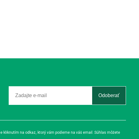
Odoberať
te kliknutím na odkaz, ktorý vám pošleme na váš email. Súhlas môžete