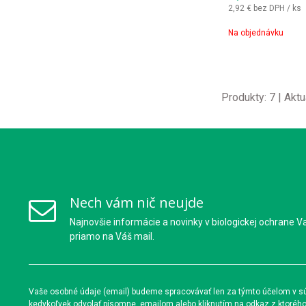
2,92 €
bez DPH / ks
Na objednávku
Produkty:
7
| Aktu
Nech vám nič neujde
Najnovšie informácie a novinky v biologickej ochrane V
priamo na Váš mail.
Vaše osobné údaje (email) budeme spracovávať len za týmto účelom v súl
kedykoľvek odvolať písomne, emailom alebo kliknutím na odkaz z ktoréh