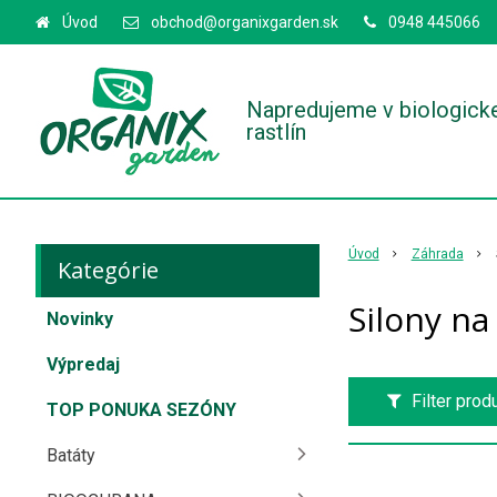
Úvod
obchod@organixgarden.sk
0948 445066
Napredujeme v biologick
rastlín
Úvod
Záhrada
Kategórie
Silony na
Novinky
Výpredaj
Filter prod
TOP PONUKA SEZÓNY
Batáty