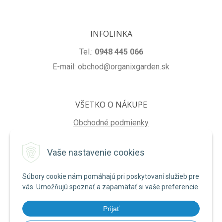
INFOLINKA
Tel.:
0948 445 066
E-mail: obchod@organixgarden.sk
VŠETKO O NÁKUPE
Obchodné podmienky
Ochrana súkromia
Vaše nastavenie cookies
Reklamačné podmienky
Súbory cookie nám pomáhajú pri poskytovaní služieb pre
NA STIAHNUTIE
vás. Umožňujú spoznať a zapamätať si vaše preferencie.
Formulár na odstúpenie od zmluvy
Prijať
Poučenie o uplatnení práva na odstúpenie od zmluvy