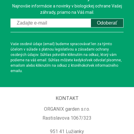
Najnovšie informácie a novinky v biologickej ochrane Vašej
záhrady, priamo na Váš mail.
Odoberať
Vaše osobné údaje (email) budeme spracovávať len za týmto
účelom v súlade s platnou legislatívou a zásadami ochrany
osobných údajov. Súhlas potvrdíte kliknutím na odkaz, ktorý vám
pošleme na váš email. Súhlas môžete kedykoľvek odvolať písomne,
emailom alebo kliknutím na odkaz z ktoréhokoľvek informačného
emailu.
KONTAKT
ORGANIX garden s.r.o.
Rastislavova 1067/323
951 41 Lužianky