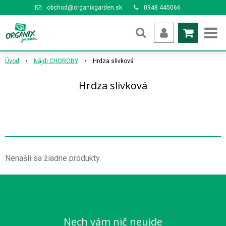
obchod@organixgarden.sk
0948 445066
Úvod
Nájdi CHOROBY
Hrdza slivková
Hrdza slivková
Nenašli sa žiadne produkty.
Nech vám nič neujde