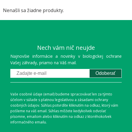
jedinej sezóny zlikvidovať celý produkčný
Nenašli sa žiadne produkty.
sad alebo okrasnú výsadbu. Jej
nebezpečenstvo spočíva v extrémnej
prispôsobivosti, bleskovom šírení a
absencii stopercentne účinnej chemickej
Nech vám nič neujde
liečby po prepuknutí infekcie.
Najnovšie informácie a novinky v biologickej ochrane
Vašej záhrady, priamo na Váš mail.
Odoberať
Vaše osobné údaje (email) budeme spracovávať len za týmto
účelom v súlade s platnou legislatívou a zásadami ochrany
osobných údajov. Súhlas potvrdíte kliknutím na odkaz, ktorý vám
pošleme na váš email. Súhlas môžete kedykoľvek odvolať
písomne, emailom alebo kliknutím na odkaz z ktoréhokoľvek
informačného emailu.
Napadnuté výhonky s typickým hákovitým ohnutím.