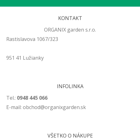
Ako ju spoznať?
KONTAKT
Napadnutie stromu je veľmi nápadné, prudké a
rozvíja sa s epidemickou rýchlosťou. Príznaky sa
ORGANIX garden s.r.o.
objavujú na všetkých nadzemných častiach
Rastislavova 1067/323
rastliny.
951 41 Lužianky
Vzhľad poškodenia:
Kvety, listy a neskôr aj
mladé vyvíjajúce sa plody náhle vädnú,
schnú a hnednú. V prípade hrušiek listy a
výhony doslova uhoľnatejú dočierna.
INFOLINKA
Napadnuté časti vyzerajú, akoby ich niekto
Tel.:
0948 445 066
opálil plameňometom, no neopadávajú –
E-mail: obchod@organixgarden.sk
zostávajú pevne visieť na konároch.
Charakteristika:
Mladé, mäkké zelené
výhonky sa na svojich vrcholkoch typicky
VŠETKO O NÁKUPE
ohýbajú smerom nadol do tvaru háku, čím