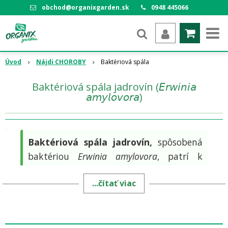
obchod@organixgarden.sk
0948 445066
Úvod
Nájdi CHOROBY
Baktériová spála
Baktériová spála jadrovín (𝘌𝘳𝘸𝘪𝘯𝘪𝘢
𝘢𝘮𝘺𝘭𝘰𝘷𝘰𝘳𝘢)
Baktériová spála jadrovín,
spôsobená
baktériou
Erwinia amylovora
, patrí k
mimoriadne
agresívnym a
...čítať viac
nebezpečným karanténnym
ochoreniam
ovocných a okrasných
drevín. Napáda najmä rastliny z čeľade
ružovitých,
pričom dokáže v priebehu