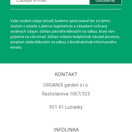
Odoberať
Vaše osobné údaje (email) budeme spracovávať len za týmto
účelom v súlade s platnou legislatívou a zásadami ochrany
osobných údajov. Súhlas potvrdíte kliknutím na odkaz, ktorý vám
pošleme na váš email. Súhlas môžete kedykoľvek odvolať písomne,
emailom alebo kliknutím na odkaz z ktoréhokoľvek informačného
emailu.
KONTAKT
ORGANIX garden s.r.o.
Rastislavova 1067/323
951 41 Lužianky
INFOLINKA