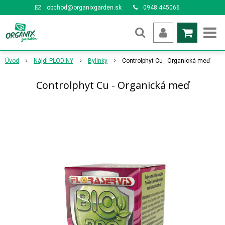
obchod@organixgarden.sk
0948 445066
Úvod
Nájdi PLODINY
Bylinky
Controlphyt Cu - Organická meď
Controlphyt Cu - Organická meď