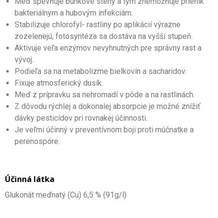
Meď spevňuje bunkové steny a tým znemožňuje prienik
bakteriálnym a hubovým infekciám.
Stabilizuje chlorofyl- rastliny po aplikácií výrazne
zozelenejú, fotosyntéza sa dostáva na vyšší stupeň.
Aktivuje veľa enzýmov nevyhnutných pre správny rast a
vývoj.
Podieľa sa na metabolizme bielkovín a sacharidov.
Fixuje atmosferický dusík.
Meď z prípravku sa nehromadí v pôde a na rastlinách.
Z dôvodu rýchlej a dokonalej absorpcie je možné znížiť
dávky pesticídov pri rovnakej účinnosti.
Je veľmi účinný v preventívnom boji proti múčnatke a
perenospóre.
Účinná látka
Glukonát meďnatý (Cu) 6,5 % (91g/l)