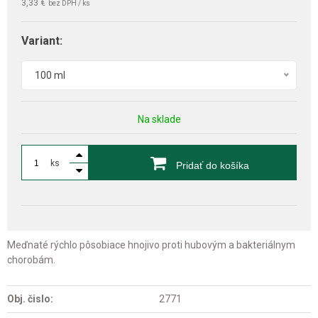
3,33 €
bez DPH / ks
Variant:
100 ml
Na sklade
ks
Pridať do košíka
Meďnaté rýchlo pôsobiace hnojivo proti hubovým a bakteriálnym
chorobám.
Obj. čislo:
2771