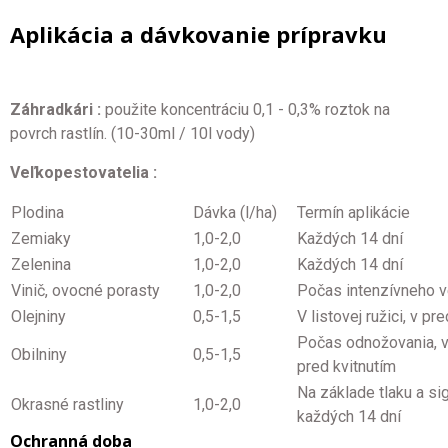
Aplikácia a dávkovanie prípravku
Záhradkári :
použite koncentráciu 0,1 - 0,3% roztok na
povrch rastlín. (10-30ml / 10l vody)
Veľkopestovatelia :
Plodina
Dávka (l/ha)
Termín aplikácie
Zemiaky
1,0-2,0
Každých 14 dní
Zelenina
1,0-2,0
Každých 14 dní
Vinič, ovocné porasty
1,0-2,0
Počas intenzívneho v
Olejniny
0,5-1,5
V listovej ružici, v p
Počas odnožovania, v
Obilniny
0,5-1,5
pred kvitnutím
Na základe tlaku a si
Okrasné rastliny
1,0-2,0
každých 14 dní
Ochranná doba