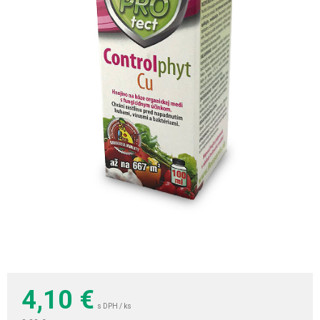
4,10
€
s DPH / ks