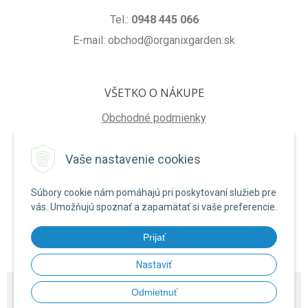
Tel.:
0948 445 066
E-mail: obchod@organixgarden.sk
VŠETKO O NÁKUPE
Obchodné podmienky
Ochrana súkromia
Vaše nastavenie cookies
Reklamačné podmienky
Súbory cookie nám pomáhajú pri poskytovaní služieb pre
NA STIAHNUTIE
vás. Umožňujú spoznať a zapamätať si vaše preferencie.
Formulár na odstúpenie od zmluvy
Prijať
Poučenie o uplatnení práva na odstúpenie od zmluvy
Nastaviť
© 2026 ORGANIXgarden •
NextShop
&
e-shop Pohoda Connector
by
NextCom
Odmietnuť