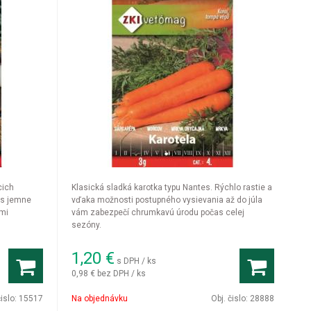
cich
Klasická sladká karotka typu Nantes. Rýchlo rastie a
, s jemne
vďaka možnosti postupného vysievania až do júla
ými
vám zabezpečí chrumkavú úrodu počas celej
sezóny.
1,20
€
s DPH / ks
0,98 €
bez DPH / ks
čislo:
15517
Na objednávku
Obj. čislo:
28888