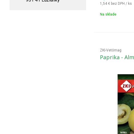
1,54 €
bez DPH / ks
Na sklade
ZKI-Vetőmag
Paprika - Al