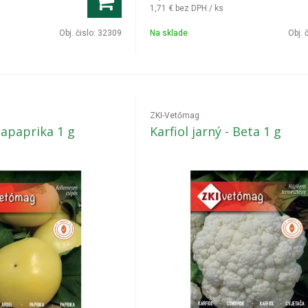
1,71 €
bez DPH / ks
Obj. čislo:
32309
Na sklade
Obj. 
ZKI-Vetőmag
mapaprika 1 g
Karfiol jarný - Beta 1 g