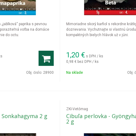
„jablková“ paprika s pevnou
Mimoriadne skorý karfiol s rekordne krá
poraziteľná voľba na domáce
dozrievania. Vychutnajte si vlastnú úrod
ie do octu.
kompaktných bielych hlávok už v júni.
1,20
€
ks
s DPH / ks
0,98 €
bez DPH / ks
Obj. čislo:
28900
Na sklade
Obj. 
ZKI-Vetőmag
 - Sonkahagyma 2 g
Cibuľa perlovka - Gyöngy
2 g