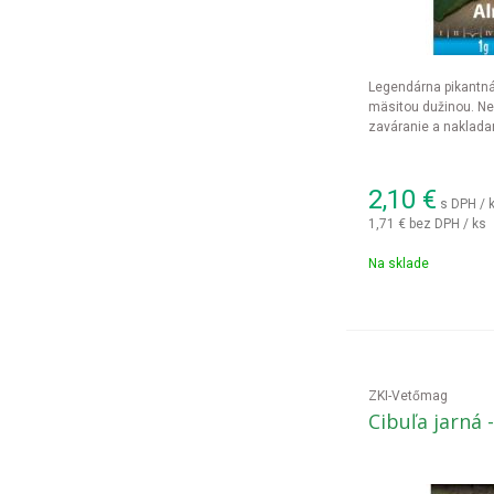
Legendárna pikantná 
mäsitou dužinou. Ne
zaváranie a nakladan
2,10
€
s DPH / 
1,71 €
bez DPH / ks
Na sklade
ZKI-Vetőmag
Cibuľa jarná