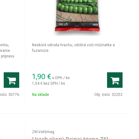
osťou,
Neskorá odroda hrachu, odolná voči múčnatke a
ovanie.
fuzarioze.
prípravu
1,90
€
s DPH / ks
1,54 €
bez DPH / ks
čislo:
30776
Na sklade
Obj. čislo:
32252
ZKI-Vetőmag