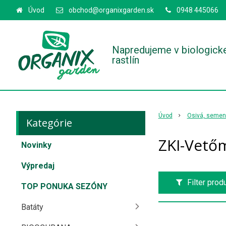
Úvod
obchod@organixgarden.sk
0948 445066
Napredujeme v biologick
rastlín
Úvod
Osivá, semená
Kategórie
ZKI-Vető
Novinky
Výpredaj
Filter prod
TOP PONUKA SEZÓNY
Batáty