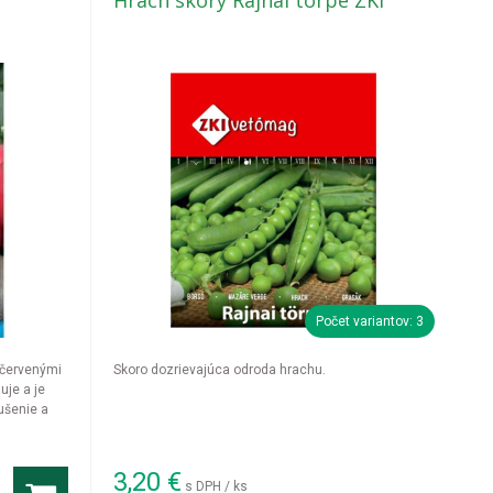
y
Hrach skorý Rajnai törpe ZKI
Počet variantov: 3
očervenými
Skoro dozrievajúca odroda hrachu.
uje a je
ušenie a
3,20
€
s DPH / ks