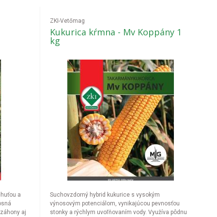
ZKI-Vetőmag
g
Kukurica kŕmna - Mv Koppány 1
kg
chuťou a
Suchovzdorný hybrid kukurice s vysokým
osná
výnosovým potenciálom, vynikajúcou pevnosťou
 záhony aj
stonky a rýchlym uvoľňovaním vody. Využíva pôdnu