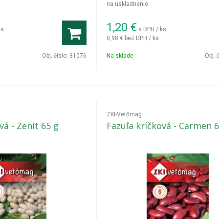
na uskladnenie.
1,20
€
ks
s DPH / ks
0,98 €
bez DPH / ks
Obj. čislo:
31076
Na sklade
Obj. 
ZKI-Vetőmag
vá - Zenit 65 g
Fazuľa kríčková - Carmen 