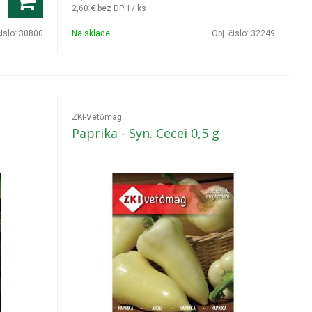
2,60 €
bez DPH / ks
čislo:
30800
Na sklade
Obj. čislo:
32249
ZKI-Vetőmag
Paprika - Syn. Cecei 0,5 g