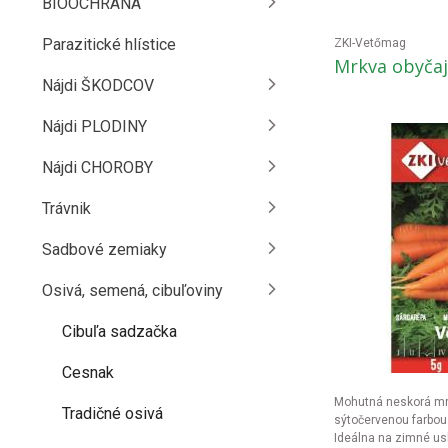
BIOOCHRANA
Parazitické hlístice
ZKI-Vetőmag
Mrkva obyčajn
Nájdi ŠKODCOV
Nájdi PLODINY
Nájdi CHOROBY
Trávnik
Sadbové zemiaky
Osivá, semená, cibuľoviny
Cibuľa sadzačka
Cesnak
Mohutná neskorá mrk
Tradičné osivá
sýtočervenou farbo
Ideálna na zimné usk