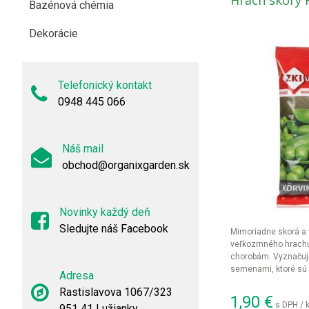
Hrach skorý 
Bazénová chémia
Dekorácie
Telefonický kontakt
0948 445 066
Náš mail
obchod@organixgarden.sk
Novinky každý deň
Sledujte náš Facebook
Mimoriadne skorá a
veľkozrnného hrachu
chorobám. Vyznačuj
semenami, ktoré sú 
Adresa
mrazenie.
Rastislavova 1067/323
1,90
€
s DPH / 
951 41 Lužianky