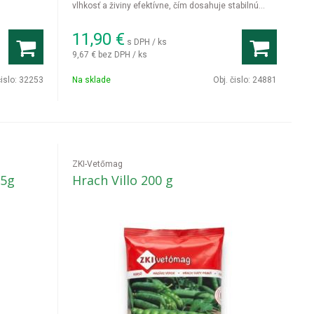
vlhkosť a živiny efektívne, čím dosahuje stabilnú
úrodu aj v menej kvalitných oblastiach, pričom je
ideálny na výrobu bioetanolu vďaka vysokému
11,90
€
s DPH / ks
obsahu škrobu.
9,67 €
bez DPH / ks
čislo:
32253
Na sklade
Obj. čislo:
24881
ZKI-Vetőmag
65g
Hrach Villo 200 g