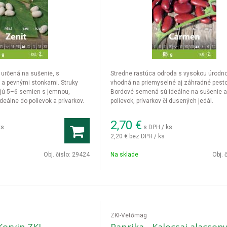
 určená na sušenie, s
Stredne rastúca odroda s vysokou úrodn
a pevnými stonkami. Struky
vhodná na priemyselné aj záhradné pest
jú 5–6 semien s jemnou,
Bordové semená sú ideálne na sušenie a 
deálne do polievok a prívarkov.
polievok, prívarkov či dusených jedál.
2,70
€
ks
s DPH / ks
2,20 €
bez DPH / ks
Obj. čislo:
29424
Na sklade
Obj. 
ZKI-Vetőmag