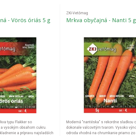
ZKI-Vetőmag
á - Vörös óriás 5 g
Mrkva obyčajná - Nanti 5 
va typu Flakker so
Moderná "nantéska" s rekordne sladkou 
u a vysokým obsahom cukru.
dokonale valcovitým tvarom. Vysoko výn
ladnenie a prípravu najsladších
odroda vhodná na chrumkanie priamo zo