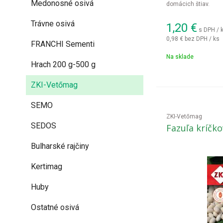
Medonosné osivá
domácich štiav.
Trávne osivá
1,20
€
s DPH / 
0,98 €
bez DPH / ks
FRANCHI Sementi
Na sklade
Hrach 200 g-500 g
ZKI-Vetőmag
SEMO
ZKI-Vetőmag
SEDOS
Fazuľa kríčko
Bulharské rajčiny
Kertimag
Huby
Ostatné osivá