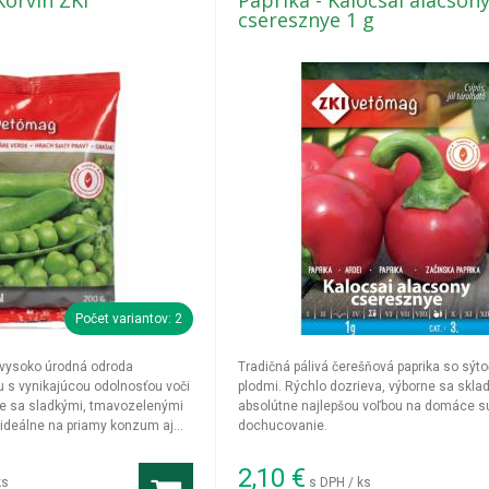
Korvin ZKI
Paprika - Kalocsai alacson
cseresznye 1 g
Počet variantov: 2
 vysoko úrodná odroda
Tradičná pálivá čerešňová paprika so sýt
 s vynikajúcou odolnosťou voči
plodmi. Rýchlo dozrieva, výborne sa sklad
e sa sladkými, tmavozelenými
absolútne najlepšou voľbou na domáce s
ideálne na priamy konzum aj
dochucovanie.
2,10
€
ks
s DPH / ks