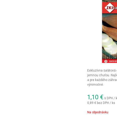
Exkluzívna šalátová 
jemnou chuťou. Najle
a pre každého záhrad
výnimočné.
1,10
€
s DPH / 
0,89 €
bez DPH / ks
Na objednávku