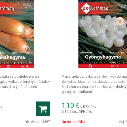
cibuľa valcovitého tvaru s
Pravá biela perlovka pre milovníkov domá
pšia voľba do čerstvých šalátov
delikates. Ideálna na nakladanie do octu
kára, ktorý hľadá niečo
štipľavou chuťou a krásne bielymi, drobn
guľatými cibuľkami.
1,10
€
ks
s DPH / ks
0,89 €
bez DPH / ks
Obj. čislo:
13857
Na objednávku
Obj. 