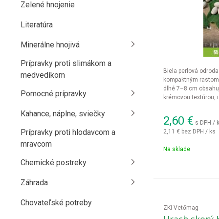
Zelené hnojenie
Literatúra
Minerálne hnojivá
Prípravky proti slimákom a
Biela perlová odroda
medvedíkom
kompaktným rastom 
dlhé 7–8 cm obsahu
Pomocné prípravky
krémovou textúrou, i
Kahance, náplne, sviečky
2,60
€
s DPH / 
Prípravky proti hlodavcom a
2,11 €
bez DPH / ks
mravcom
Na sklade
Chemické postreky
Záhrada
Chovateľské potreby
ZKI-Vetőmag