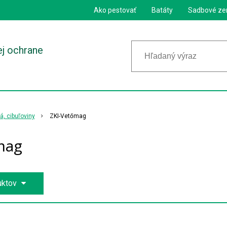
Ako pestovať
Batáty
Sadbové ze
ej ochrane
, cibuľoviny
ZKI-Vetőmag
mag
uktov