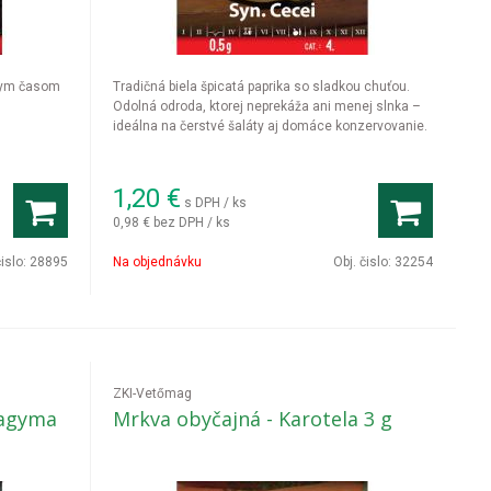
tkym časom
Tradičná biela špicatá paprika so sladkou chuťou.
u
Odolná odroda, ktorej neprekáža ani menej slnka –
ideálna na čerstvé šaláty aj domáce konzervovanie.
1,20
€
s DPH / ks
0,98 €
bez DPH / ks
čislo:
28895
Na objednávku
Obj. čislo:
32254
ZKI-Vetőmag
hagyma
Mrkva obyčajná - Karotela 3 g