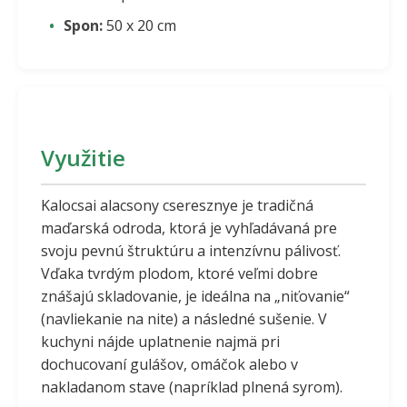
Spon:
50 x 20 cm
Využitie
Kalocsai alacsony cseresznye je tradičná
maďarská odroda, ktorá je vyhľadávaná pre
svoju pevnú štruktúru a intenzívnu pálivosť.
Vďaka tvrdým plodom, ktoré veľmi dobre
znášajú skladovanie, je ideálna na „niťovanie“
(navliekanie na nite) a následné sušenie. V
kuchyni nájde uplatnenie najmä pri
dochucovaní gulášov, omáčok alebo v
nakladanom stave (napríklad plnená syrom).