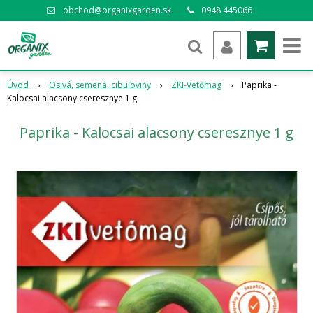
obchod@organixgarden.sk
0948 445066
Úvod
Osivá, semená, cibuľoviny
ZKI-Vetőmag
Paprika -
Kalocsai alacsony cseresznye 1 g
Paprika - Kalocsai alacsony cseresznye 1 g