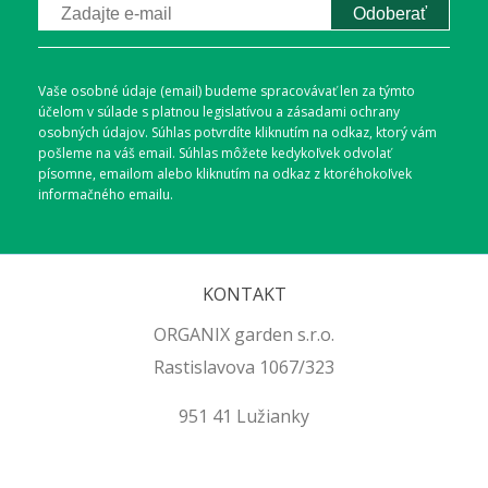
Odoberať
Vaše osobné údaje (email) budeme spracovávať len za týmto
účelom v súlade s platnou legislatívou a zásadami ochrany
osobných údajov. Súhlas potvrdíte kliknutím na odkaz, ktorý vám
pošleme na váš email. Súhlas môžete kedykoľvek odvolať
písomne, emailom alebo kliknutím na odkaz z ktoréhokoľvek
informačného emailu.
KONTAKT
ORGANIX garden s.r.o.
Rastislavova 1067/323
951 41 Lužianky