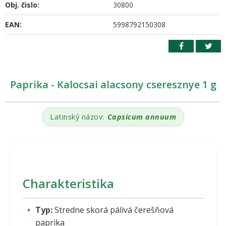
Obj. čislo:
30800
EAN:
5998792150308
Paprika - Kalocsai alacsony cseresznye 1 g
Latinský názov:
Capsicum annuum
Charakteristika
Typ:
Stredne skorá pálivá čerešňová
paprika