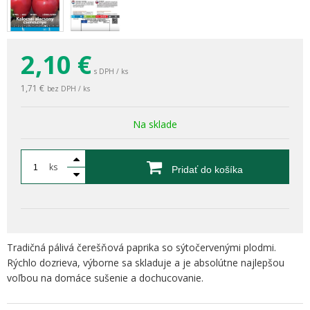
2,10
€
s DPH / ks
1,71 €
bez DPH / ks
Na sklade
ks
Pridať do košíka
Tradičná pálivá čerešňová paprika so sýtočervenými plodmi.
Rýchlo dozrieva, výborne sa skladuje a je absolútne najlepšou
voľbou na domáce sušenie a dochucovanie.