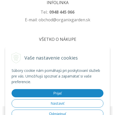
INFOLINKA
Tel.:
0948 445 066
E-mail: obchod@organixgarden.sk
VŠETKO O NÁKUPE
Obchodné podmienky
Ochrana súkromia
Vaše nastavenie cookies
Reklamačné podmienky
Súbory cookie nám pomáhajú pri poskytovaní služieb
pre vás. Umožňujú spoznať a zapamätať si vaše
NA STIAHNUTIE
preferencie.
Formulár na odstúpenie od zmluvy
Prijať
Poučenie o uplatnení práva na odstúpenie od zmluvy
Nastaviť
© 2026 ORGANIXgarden •
NextShop
&
e-shop Pohoda Connector
by
Odmietnuť