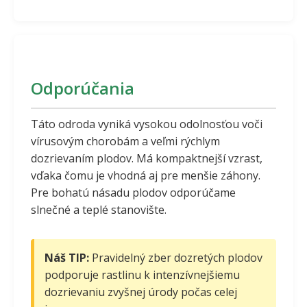
Odporúčania
Táto odroda vyniká vysokou odolnosťou voči
vírusovým chorobám a veľmi rýchlym
dozrievaním plodov. Má kompaktnejší vzrast,
vďaka čomu je vhodná aj pre menšie záhony.
Pre bohatú násadu plodov odporúčame
slnečné a teplé stanovište.
Náš TIP:
Pravidelný zber dozretých plodov
podporuje rastlinu k intenzívnejšiemu
dozrievaniu zvyšnej úrody počas celej