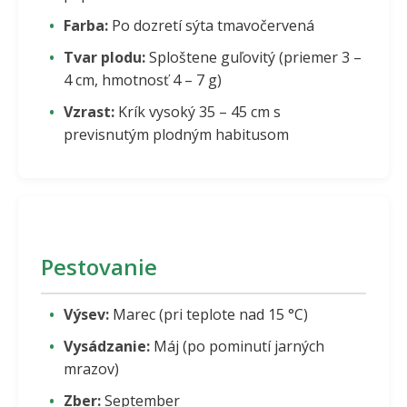
Farba:
Po dozretí sýta tmavočervená
Tvar plodu:
Sploštene guľovitý (priemer 3 –
4 cm, hmotnosť 4 – 7 g)
Vzrast:
Krík vysoký 35 – 45 cm s
previsnutým plodným habitusom
Pestovanie
Výsev:
Marec (pri teplote nad 15 °C)
Vysádzanie:
Máj (po pominutí jarných
mrazov)
Zber:
September