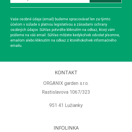
Vaše osobné údaje (email) budeme spracovávať len za týmto
účelom v súlade s platnou legislatívou a zásadami ochrany
osobných údajov. Súhlas potvrdíte kliknutím na odkaz, ktorý vám
pošleme na váš email. Súhlas môžete kedykoľvek odvolať písomne,
emailom alebo kliknutím na odkaz z ktoréhokoľvek informačného
emailu.
KONTAKT
ORGANIX garden s.r.o.
Rastislavova 1067/323
951 41 Lužianky
INFOLINKA