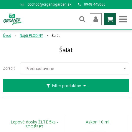
obchod@organixgarden.sk
0948 445066
Úvod
Nájdi PLODINY
Šalát
Šalát
Zoradiť:
Prednastavené
Filter produktov
Lepové dosky ŽLTÉ 5ks -
Askon 10 ml
STOPSET