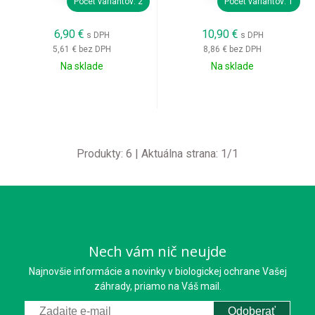
Počet variantov: 2
Počet variantov: 1
6,90
€
10,90
€
s DPH
s DPH
5,61 €
bez DPH
8,86 €
bez DPH
Na sklade
Na sklade
Produkty:
6
| Aktuálna strana:
1
/
1
Nech vám nič neujde
Najnovšie informácie a novinky v biologickej ochrane Vašej
záhrady, priamo na Váš mail.
Odoberať