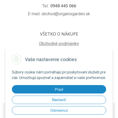
Tel.:
0948 445 066
E-mail: obchod@organixgarden.sk
VŠETKO O NÁKUPE
Obchodné podmienky
Ochrana súkromia
Vaše nastavenie cookies
Reklamačné podmienky
Súbory cookie nám pomáhajú pri poskytovaní služieb pre
NA STIAHNUTIE
vás. Umožňujú spoznať a zapamätať si vaše preferencie.
Formulár na odstúpenie od zmluvy
Prijať
Poučenie o uplatnení práva na odstúpenie od zmluvy
Nastaviť
© 2026 ORGANIXgarden •
NextShop
&
e-shop Pohoda Connector
by
NextCom
Odmietnuť
s.r.o.