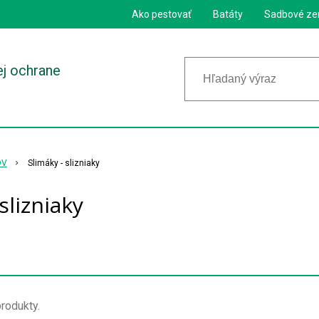
Ako pestovať
Batáty
Sadbové ze
ej ochrane
OV
Slimáky - slizniaky
slizniaky
rodukty.