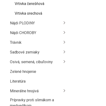
Vrtivka čerešňová
Vrtivka orechová
Nájdi PLODINY
Nájdi CHOROBY
Trávnik
Sadbové zemiaky
Osivá, semená, cibuľoviny
Zelené hnojenie
Literatúra
Minerálne hnojivá
Prípravky proti slimákom a
medvedíkom