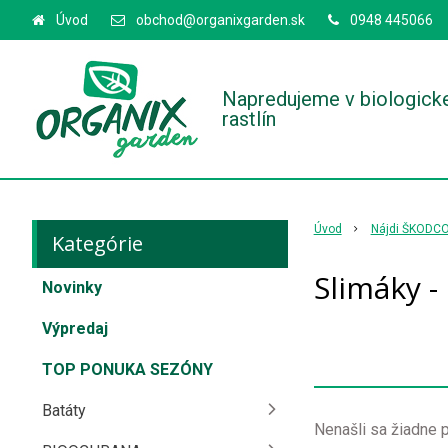
Úvod
obchod@organixgarden.sk
0948 445066
Napredujeme v biologick
rastlín
Úvod
Nájdi ŠKODC
Kategórie
Slimáky - 
Novinky
Výpredaj
TOP PONUKA SEZÓNY
Batáty
Nenašli sa žiadne p