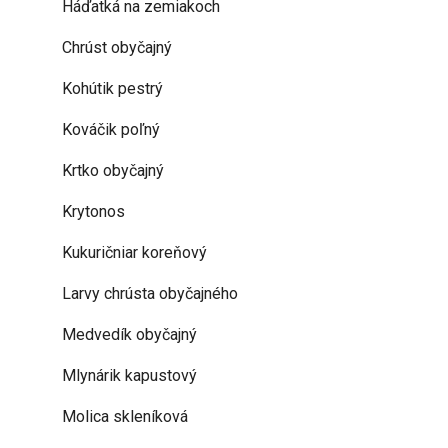
Háďatká na zemiakoch
Chrúst obyčajný
Kohútik pestrý
Kováčik poľný
Krtko obyčajný
Krytonos
Kukuričniar koreňový
Larvy chrústa obyčajného
Medvedík obyčajný
Mlynárik kapustový
Molica skleníková