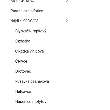
BIOOCHRANA
Parazitické hlístice
Nájdi ŠKODCOV
Blyskáčik repkový
Bzdocha
Cikádka viničová
Červce
Drôtovec
Fúzavka cesnaková
Hálkovce
Húsenice motýľov