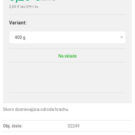
2,60 €
bez DPH / ks
Variant:
400 g
Na sklade
Skoro dozrievajúca odroda hrachu.
Obj. čislo:
32249