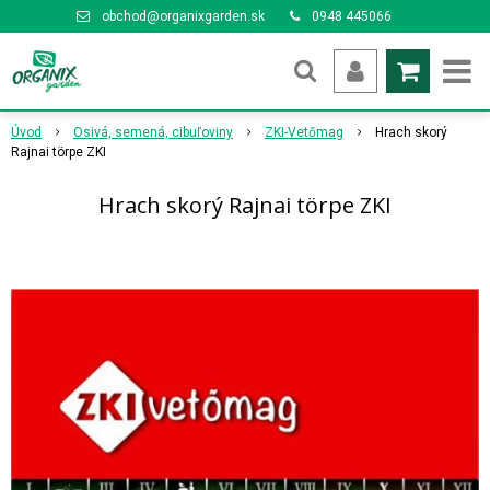
obchod@organixgarden.sk
0948 445066
Úvod
Osivá, semená, cibuľoviny
ZKI-Vetőmag
Hrach skorý
Rajnai törpe ZKI
Hrach skorý Rajnai törpe ZKI