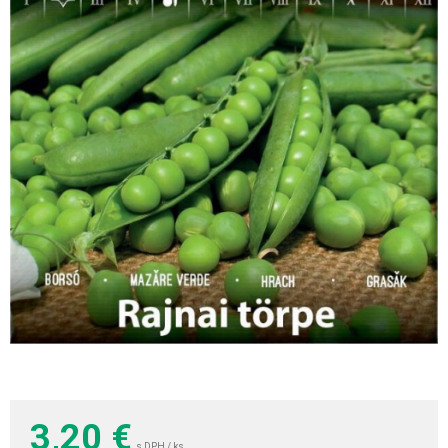
3,20
€
s DPH / ks