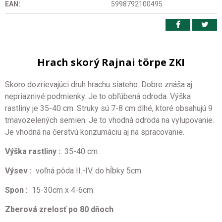
EAN:
5998792100495
Hrach skorý Rajnai törpe ZKI
Skoro dozrievajúci druh hrachu siateho. Dobre znáša aj
nepriaznivé podmienky. Je to obľúbená odroda. Výška
rastliny je 35-40 cm. Struky sú 7-8 cm dlhé, ktoré obsahujú 9
tmavozelených semien. Je to vhodná odroda na vylupovanie.
Je vhodná na čerstvú konzumáciu aj na spracovanie.
Výška rastliny :
35-40 cm.
Výsev :
voľná pôda II.-IV. do hĺbky 5cm
Spon
:
15-30cm x 4-6cm
Zberová zrelosť po 80 dňoch