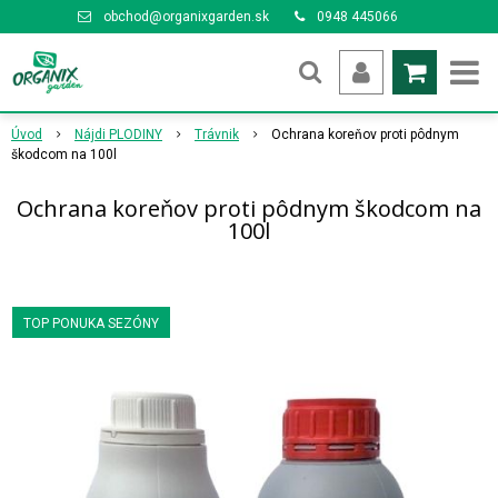
obchod@organixgarden.sk
0948 445066
Úvod
Nájdi PLODINY
Trávnik
Ochrana koreňov proti pôdnym
škodcom na 100l
Ochrana koreňov proti pôdnym škodcom na
100l
TOP PONUKA SEZÓNY