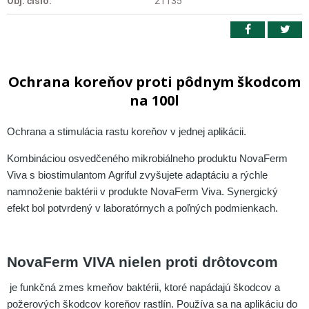
Obj. čislo:
21135
Ochrana koreňov proti pôdnym škodcom
na 100l
Ochrana a stimulácia rastu koreňov v jednej aplikácii.
Kombináciou osvedčeného mikrobiálneho produktu NovaFerm
Viva s biostimulantom Agriful zvyšujete adaptáciu a rýchle
namnoženie baktérii v produkte NovaFerm Viva. Synergický
efekt bol potvrdený v laboratórnych a poľných podmienkach.
NovaFerm VIVA nielen proti drôtovcom
je funkčná zmes kmeňov baktérii, ktoré napádajú škodcov a
požerových škodcov koreňov rastlín. Používa sa na aplikáciu do