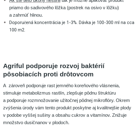
Ak ste tieto úkony nestihli
tak je možné aplikovať produkt
priamo do sadivového lôžka (postrek na osivo v lôžku)
a zahrnúť hlinou.
Doporu
en
á
koncentr
á
cia je 1-3%. D
á
vka je 100-300 ml na cca
č
100 m2.
Agriful podporuje rozvoj baktérií
pôsobiacích proti drôtovcom
A zároveň podporuje rast jemného koreňového vlásnenia,
stimuluje metabolizmus rastlín, zlepšuje pôdnu štruktúru
a podporuje rozmnožovanie užitočnej pôdnej mikroflóry. Okrem
zvýšenia úrody vám tento produkt poskytne aj kvalitnejšie plody
v podobe vyššej sušiny a obsahu cukrov a vitamínov. Znižuje
množstvo dusičnanov v plodoch.