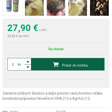
27,90
€
s DPH
22,68 €
bez DPH
Na sklade
ks
Pridať do košíka
Zastavte pôdnych škodcov a dajte priestor rastu koreňov vďaka
kombinácii prípravkov NovaFerm VIVA (1 l) a Agriful (1 l).