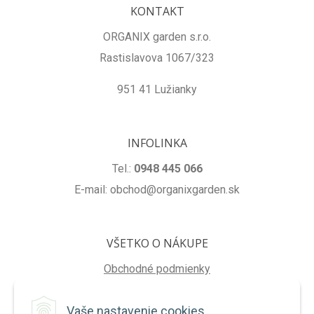
KONTAKT
ORGANIX garden s.r.o.
Rastislavova 1067/323
951 41 Lužianky
INFOLINKA
Tel.:
0948 445 066
E-mail: obchod@organixgarden.sk
VŠETKO O NÁKUPE
Obchodné podmienky
Ochrana súkromia
Vaše nastavenie cookies
Reklamačné podmienky