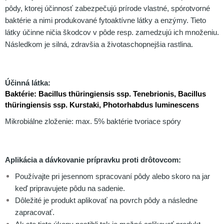
pôdy, ktorej účinnosť zabezpečujú prírode vlastné, spórotvorné
baktérie a nimi produkované fytoaktívne látky a enzýmy. Tieto
látky účinne ničia škodcov v pôde resp. zamedzujú ich množeniu.
Následkom je silná, zdravšia a životaschopnejšia rastlina.
Účinná látka:
Baktérie: Bacillus thüringiensis ssp. Tenebrionis, Bacillus
thüringiensis ssp. Kurstaki, Photorhabdus luminescens
Mikrobiálne zloženie: max. 5% baktérie tvoriace spóry
Aplikácia a dávkovanie prípravku proti drôtovcom:
Používajte pri jesennom spracovaní pôdy alebo skoro na jar
keď pripravujete pôdu na sadenie.
Dôležité je produkt aplikovať na povrch pôdy a následne
zapracovať.