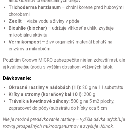
antioxidantov či esenciálnych olejov
Trichoderma harzianum
– chráni korene pred hubovými
chorobami
Zeolit
– viaže vodu a živiny v pôde
Biouhlie (biochar)
– udržuje vlhkosť a uhlík, zvyšuje
mikrobiálnu aktivitu
Vermikompost
– živý organický materiál bohatý na
enzýmy a mikrobióm
Použitím Groown MICRO zabezpečíte nielen zdravší rast, ale
aj kvalitnejšiu úrodu s vyšším obsahom výživných látok.
Dávkovanie:
Okrasné rastliny v nádobách (1 l):
20 g na 1 l substrátu
Kríky a stromy (koreňový bal 10 l):
200 g
Trávnik a kvetinové záhony:
500 g na 5 m2 plochy,
zapracovať do pôdy/substrátu do hĺbky cca 5 cm
Nie je možné predávkovanie rastliny – vyššia dávka urýchľuje
rozvoj prospešných mikroorganizmov a zvyšuje účinok.