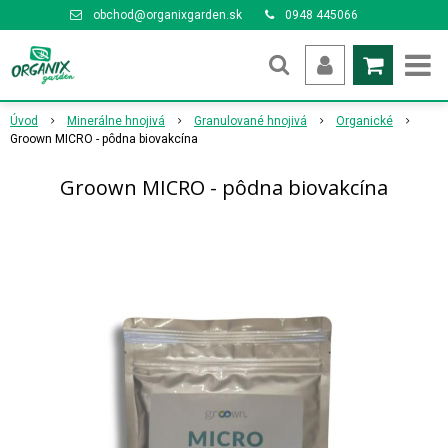
obchod@organixgarden.sk
0948 445066
Úvod
Minerálne hnojivá
Granulované hnojivá
Organické
Groown MICRO - pôdna biovakcína
Groown MICRO - pôdna biovakcína