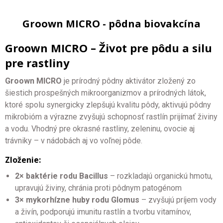
Groown MICRO - pôdna biovakcína
Groown MICRO – Život pre pôdu a silu
pre rastliny
Groown MICRO
je prírodný pôdny aktivátor zložený zo
šiestich prospešných mikroorganizmov a prírodných látok,
ktoré spolu synergicky zlepšujú kvalitu pôdy, aktivujú pôdny
mikrobióm a výrazne zvyšujú schopnosť rastlín prijímať živiny
a vodu. Vhodný pre okrasné rastliny, zeleninu, ovocie aj
trávniky – v nádobách aj vo voľnej pôde.
Zloženie:
2× baktérie rodu Bacillus
– rozkladajú organickú hmotu,
upravujú živiny, chránia proti pôdnym patogénom
3× mykorhízne huby rodu Glomus
– zvyšujú príjem vody
a živín, podporujú imunitu rastlín a tvorbu vitamínov,