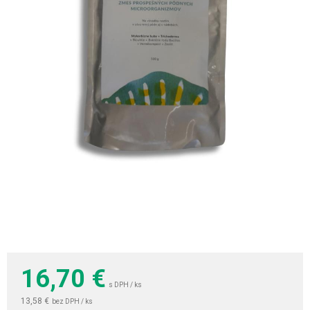
16,70
€
s DPH / ks
13,58 €
bez DPH / ks