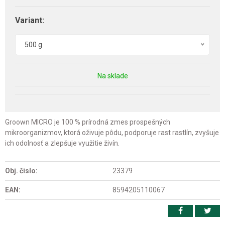
Variant:
500 g
Na sklade
Groown MICRO je 100 % prírodná zmes prospešných
mikroorganizmov, ktorá oživuje pôdu, podporuje rast rastlín, zvyšuje
ich odolnosť a zlepšuje využitie živín.
Obj. čislo:
23379
EAN:
8594205110067