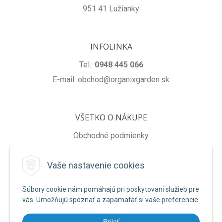
951 41 Lužianky
INFOLINKA
Tel.:
0948 445 066
E-mail: obchod@organixgarden.sk
VŠETKO O NÁKUPE
Obchodné podmienky
Ochrana súkromia
Vaše nastavenie cookies
Reklamačné podmienky
Súbory cookie nám pomáhajú pri poskytovaní služieb pre
NA STIAHNUTIE
vás. Umožňujú spoznať a zapamätať si vaše preferencie.
Formulár na odstúpenie od zmluvy
Prijať