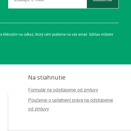
te kliknutím na odkaz, ktorý vám pošleme na váš email. Súhlas môžete
Na stiahnutie
Formulár na odstúpenie od zmluvy
Poučenie o uplatnení práva na odstúpenie
od zmluvy