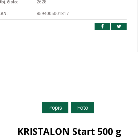
bj. čislo:
2628
EAN:
8594005001817
Popis
Foto
KRISTALON Start 500 g