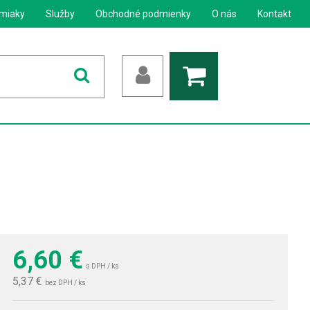
miaky
Služby
Obchodné podmienky
O nás
Kontakt
6,60
€
s DPH / ks
5,37 €
bez DPH / ks