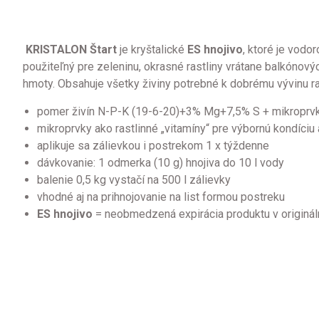
KRISTALON Štart
je kryštalické
ES hnojivo
, ktoré je vodo
použiteľný pre zeleninu, okrasné rastliny vrátane balkónovýc
hmoty. Obsahuje všetky živiny potrebné k dobrému vývinu rastl
pomer živín N-P-K (19-6-20)+3% Mg+7,5% S + mikroprvky
mikroprvky ako rastlinné „vitamíny“ pre výbornú kondíciu 
aplikuje sa zálievkou i postrekom 1 x týždenne
dávkovanie: 1 odmerka (10 g) hnojiva do 10 l vody
balenie 0,5 kg vystačí na 500 l zálievky
vhodné aj na prihnojovanie na list formou postreku
ES hnojivo
= neobmedzená expirácia produktu v originá