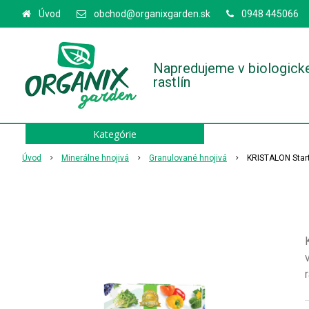
Úvod
obchod@organixgarden.sk
0948 445066
Napredujeme v biologick
rastlín
Kategórie
Úvod
Minerálne hnojivá
Granulované hnojivá
KRISTALON Start