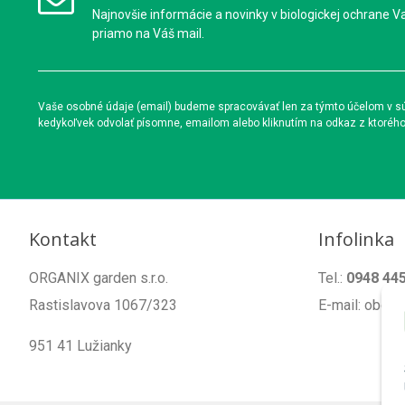
Najnovšie informácie a novinky v biologickej ochrane V
priamo na Váš mail.
Vaše osobné údaje (email) budeme spracovávať len za týmto účelom v súl
kedykoľvek odvolať písomne, emailom alebo kliknutím na odkaz z ktoréh
Kontakt
Infolinka
ORGANIX garden s.r.o.
Tel.:
0948 44
Rastislavova 1067/323
E-mail: obch
951 41 Lužianky