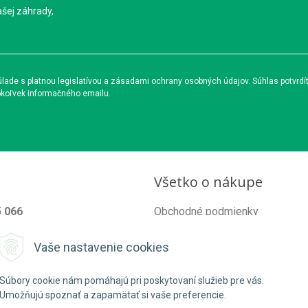
ašej záhrady,
ade s platnou legislatívou a zásadami ochrany osobných údajov. Súhlas potvrdí
okoľvek informačného emailu.
Všetko o nákupe
5 066
Obchodné podmienky
od@organixgarden.sk
Ochrana súkromia
Vaše nastavenie cookies
Reklamačné podmienky
Súbory cookie nám pomáhajú pri poskytovaní služieb pre vás.
Umožňujú spoznať a zapamätať si vaše preferencie.