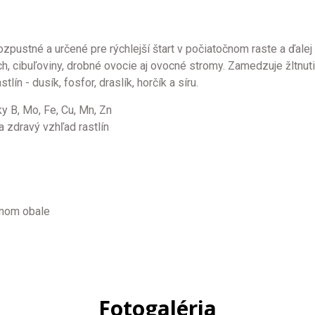
rozpustné a určené pre rýchlejší štart v počiatočnom raste a ďalej
h, cibuľoviny, drobné ovocie aj ovocné stromy. Zamedzuje žltnutiu
ín - dusík, fosfor, draslík, horčík a síru.
 B, Mo, Fe, Cu, Mn, Zn
a zdravý vzhľad rastlín
lnom obale
Fotogaléria