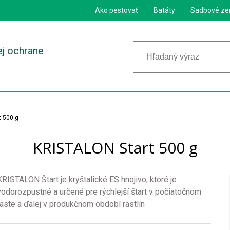
Ako pestovať
Batáty
Sadbové ze
ej ochrane
 500 g
KRISTALON Start 500 g
KRISTALON Štart je kryštalické ES hnojivo, ktoré je
vodorozpustné a určené pre rýchlejší štart v počiatočnom
raste a ďalej v produkčnom období rastlín