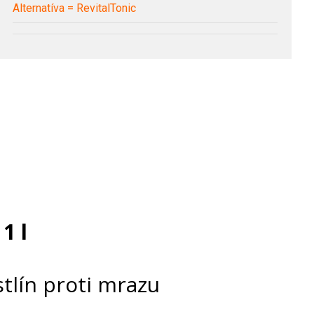
Alternatíva = RevitalTonic
1 l
tlín proti mrazu