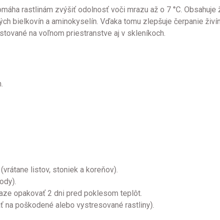
omáha rastlinám zvýšiť odolnosť voči mrazu až o 7 °C. Obsahuje ž
ových bielkovín a aminokyselín. Vďaka tomu zlepšuje čerpanie živín
estované na voľnom priestranstve aj v skleníkoch.
.
(vrátane listov, stoniek a koreňov).
ody).
aze opakovať 2 dni pred poklesom teplôt.
ť na poškodené alebo vystresované rastliny).