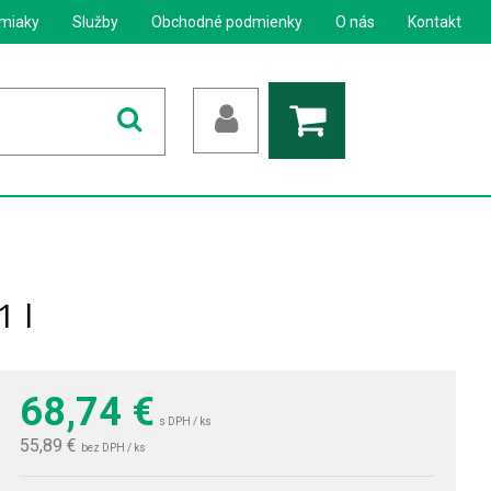
miaky
Služby
Obchodné podmienky
O nás
Kontakt
 l
68,74
€
s DPH / ks
55,89 €
bez DPH / ks