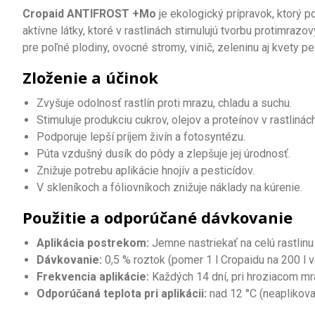
Cropaid ANTIFROST +Mo
je ekologický prípravok, ktorý p
aktívne látky, ktoré v rastlinách stimulujú tvorbu protimraz
pre poľné plodiny, ovocné stromy, vinič, zeleninu aj kvety p
Zloženie a účinok
Zvyšuje odolnosť rastlín proti mrazu, chladu a suchu.
Stimuluje produkciu cukrov, olejov a proteínov v rastlinách
Podporuje lepší príjem živín a fotosyntézu.
Púta vzdušný dusík do pôdy a zlepšuje jej úrodnosť.
Znižuje potrebu aplikácie hnojív a pesticídov.
V skleníkoch a fóliovníkoch znižuje náklady na kúrenie.
Použitie a odporúčané dávkovanie
Aplikácia postrekom:
Jemne nastriekať na celú rastlinu 
Dávkovanie:
0,5 % roztok (pomer 1 l Cropaidu na 200 l v
Frekvencia aplikácie:
Každých 14 dní, pri hroziacom mr
Odporúčaná teplota pri aplikácii:
nad 12 °C (neaplikova