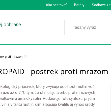
Ako pestovať
Batáty
Sadbové ze
ej ochrane
rek proti mrazom 1 l
ROPAID - postrek proti mrazom 1
Ekologický prípravok, ktorý zvyšuje odolnosť rastlín voči
mrazu až o 7 °C tým, že stimuluje tvorbu protimrazových
bielkovín a aminokyselín. Podporuje fotosyntézu, príjem
ivín a vitalitu rastlín, čím zlepšuje kvalitu aj výnos úrody.