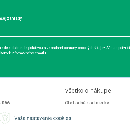
ašej záhrady,
ade s platnou legislatívou a zásadami ochrany osobných údajov. Súhlas potvrdí
okoľvek informačného emailu.
Všetko o nákupe
5 066
Obchodné podmienky
od@organixgarden.sk
Ochrana súkromia
Vaše nastavenie cookies
Reklamačné podmienky