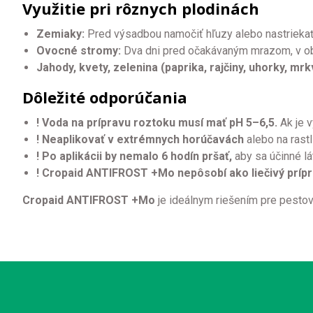
Využitie pri rôznych plodinách
Zemiaky:
Pred výsadbou namočiť hľuzy alebo nastriekať
Ovocné stromy:
Dva dni pred očakávaným mrazom, v obd
Jahody, kvety, zelenina (paprika, rajčiny, uhorky, mrkva
Dôležité odporúčania
! Voda na prípravu roztoku musí mať pH 5–6,5.
Ak je v
! Neaplikovať v extrémnych horúčavách
alebo na rast
! Po aplikácii by nemalo 6 hodín pršať,
aby sa účinné lát
! Cropaid ANTIFROST +Mo nepôsobí ako liečivý príp
Cropaid ANTIFROST +Mo
je ideálnym riešením pre pestova