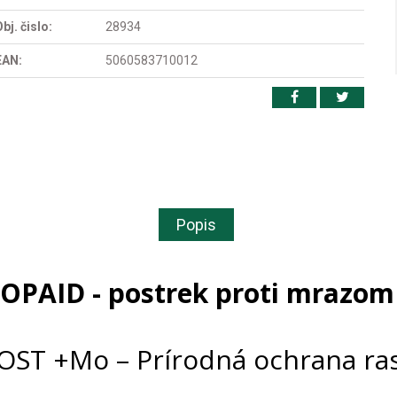
bj. čislo:
28934
EAN:
5060583710012
Popis
OPAID - postrek proti mrazom 
ST +Mo – Prírodná ochrana ras