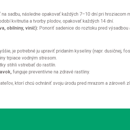
 na sadbu, následne opakovať každých 7–10 dní pri hroziacom 
obí kvitnutia a tvorby plodov, opakovať každých 14 dní.
, obilniny, vinič):
Ponoriť sadenice do roztoku pred výsadbou a
yššie, je potrebné ju upraviť pridaním kyseliny (napr. dusičnej, fos
liny trpiace vodným stresom.
ky stihli vstrebať do rastlín.
ravok,
funguje preventívne na zdravé rastliny.
teľov, ktorí chcú ochrániť svoju úrodu pred mrazom a zároveň zlep