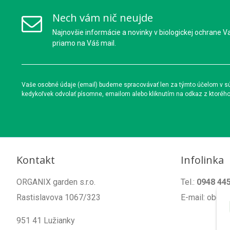
Nech vám nič neujde
Najnovšie informácie a novinky v biologickej ochrane V
priamo na Váš mail.
Vaše osobné údaje (email) budeme spracovávať len za týmto účelom v súl
kedykoľvek odvolať písomne, emailom alebo kliknutím na odkaz z ktoréh
Kontakt
Infolinka
ORGANIX garden s.r.o.
Tel.:
0948 44
Rastislavova 1067/323
E-mail: obch
951 41 Lužianky