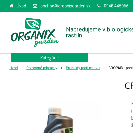
Úvod
obchod@organixgarden.sk
0948 445066
Napredujeme v biologick
rastlín
Kategórie
Úvod
Pomocné prípravky
Produkty proti mrazu
CROPAID - post
C
ž