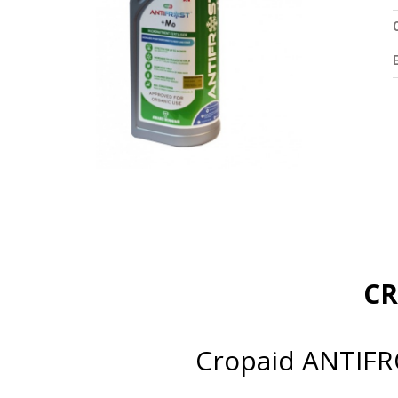
O
CR
Cropaid ANTIFRO