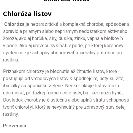
Chloróza listov
Chloróza
je neparazitická a komplexná choroba, spôsobená
spravidla priamym alebo nepriamym nedostatkom aktívneho
železa, ako aj horčíka, síry, dusíka, zinku, vápna a bielkovín
v pôde. Ako aj úrovňou kyslosti v pôde, pri ktorej koreňový
systém nie je schopný absorbovať minerálny potrebné pre
rastlinu.
Príznakom chlorózy je blednutie až žltnutie listov, ktoré
postupuje od vrcholových listov k spodnejším, listy sú žlté,
iba žilky sú spočiatku zelené. Neskôr okraje listov môžu
odumierať, pri ťažkej forme i celé listy, ba i ker môžu hynúť.
Dôsledok choroby je čiastočná alebo úplná strata schopnosti
tvoriť chlorofyl, ktorý je nevyhnutný pre zdravotný stav celej
rastliny.
Prevencia