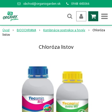
obchod@organixgarden.sk
0948 445066
Úvod
BIOOCHRANA
Kombinácie postrekov a hnojív
Chloróza
listov
Chloróza listov