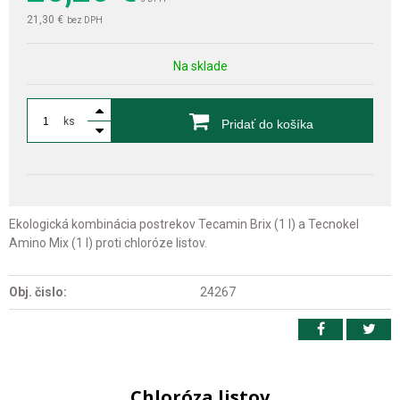
21,30 €
bez DPH
Na sklade
ks
Pridať do košíka
Ekologická kombinácia postrekov Tecamin Brix (1 l) a Tecnokel
Amino Mix (1 l) proti chloróze listov.
Obj. čislo:
24267
Chloróza listov