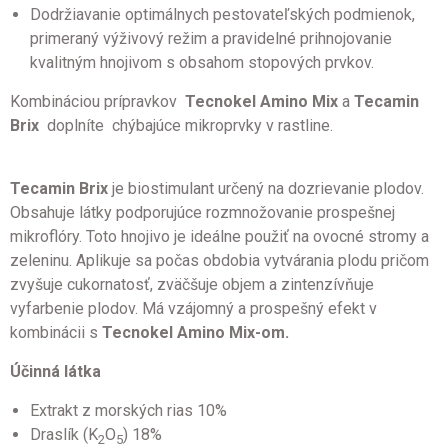
Dodržiavanie optimálnych pestovateľských podmienok,
primeraný výživový režim a pravidelné prihnojovanie
kvalitným hnojivom s obsahom stopových prvkov.
Kombináciou prípravkov
Tecnokel Amino Mix
a
Tecamin
Brix
doplníte chýbajúce mikroprvky v rastline.
Tecamin Brix
je biostimulant určený na dozrievanie plodov.
Obsahuje látky podporujúce rozmnožovanie prospešnej
mikroflóry. Toto hnojivo je ideálne použiť na ovocné stromy a
zeleninu. Aplikuje sa počas obdobia vytvárania plodu pričom
zvyšuje cukornatosť, zväčšuje objem a zintenzívňuje
vyfarbenie plodov. Má vzájomný a prospešný efekt v
kombinácii s
Tecnokel Amino Mix-om.
Účinná látka
Extrakt z morských rias 10%
Draslík (K
O
) 18%
2
5