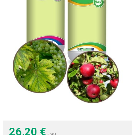
26,20
€
s DPH