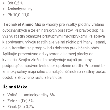
Bór 0,2 %
Aminokyseliny
Ph 10,0-11,0
Tecnokel Amino Mix
je vhodný pre všetky plodiny vrátane
ovocinárskych a zeleninárskych porastov. Prípravok dopĺňa
výživu rastlín okamžite prístupnými mikroprvkami. Prispieva
k správnemu vývoju rastlín a je veľmi rýchlo prijímaný listami,
ale aj koreňmi za predpokladu dobrého prevlhčenia pôdy.
Aplikujte preventívne od vytvorenia listovej plochy do
kvitnutia. Svojím zložením ovplyvňuje najmä procesy
podporujúce správne kvitnutie- opelenie rastlín. Prítomné L-
aminokyseliny majú silne stimulujúci účinok na rastliny počas
obdobia aktívneho rastu a kvitnutia.
Účinná látka
Voľné L - aminokyseliny 6%
Železo (Fe) 3%
Zinok (Zn) 0,7%