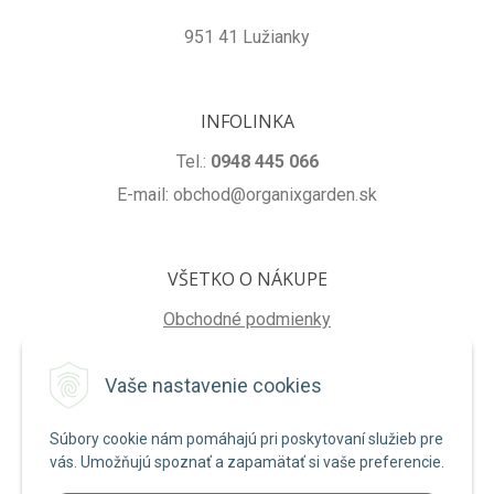
951 41 Lužianky
INFOLINKA
Tel.:
0948 445 066
E-mail: obchod@organixgarden.sk
VŠETKO O NÁKUPE
Obchodné podmienky
Ochrana súkromia
Vaše nastavenie cookies
Reklamačné podmienky
Súbory cookie nám pomáhajú pri poskytovaní služieb pre
NA STIAHNUTIE
vás. Umožňujú spoznať a zapamätať si vaše preferencie.
Formulár na odstúpenie od zmluvy