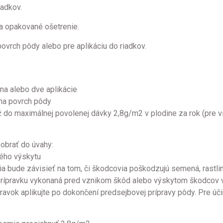
iadkov.
a opakované ošetrenie.
vrch pôdy alebo pre aplikáciu do riadkov.
na alebo dve aplikácie
 na povrch pôdy
ž do maximálnej povolenej dávky 2,8g/m2 v plodine za rok (pre 
obrať do úvahy:
ého výskytu
égia bude závisieť na tom, či škodcovia poškodzujú semená, rastli
 prípravku vykonaná pred vznikom škôd alebo výskytom škodcov v
avok aplikujte po dokončení predsejbovej prípravy pôdy. Pre úči