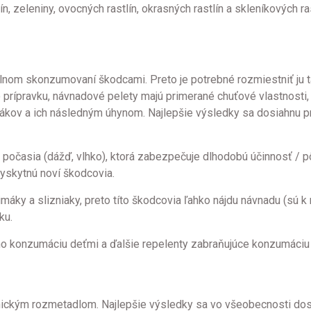
 zeleniny, ovocných rastlín, okrasných rastlín a skleníkových ra
lnom skonzumovaní škodcami. Preto je potrebné rozmiestniť ju tak
rípravku, návnadové pelety majú primerané chuťové vlastnosti
kov a ich následným úhynom. Najlepšie výsledky sa dosiahnu pri
očasia (dážď, vlhko), ktorá zabezpečuje dlhodobú účinnosť / 
vyskytnú noví škodcovia.
ky a slizniaky, preto títo škodcovia ľahko nájdu návnadu (sú k n
ku.
o konzumáciu deťmi a ďalšie repelenty zabraňujúce konzumáciu d
ckým rozmetadlom. Najlepšie výsledky sa vo všeobecnosti dosah