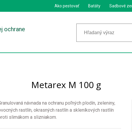
Ako pestovať
Batáty
Sadbové ze
ej ochrane
Metarex M 100 g
Granulovaná návnada na ochranu poľných plodín, zeleniny,
ovocných rastlín, okrasných rastlín a skleníkových rastlín
proti slimákom a slizniakom.