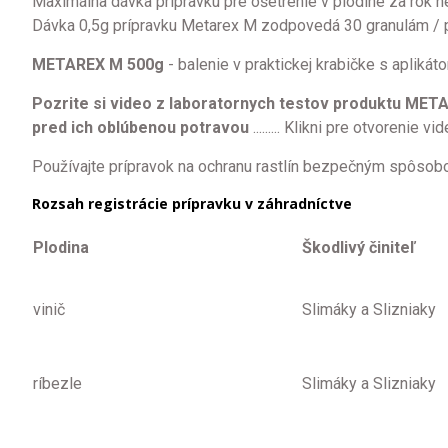
Maximálna dávka prípravku pre ošetrenie v plodine za rok 
Dávka 0,5g prípravku Metarex M zodpovedá 30 granulám / 
METAREX M 500g
- balenie v praktickej krabičke s apliká
Pozrite si video z laboratornych testov produktu METAR
pred ich oblúbenou potravou
......... Klikni pre otvorenie vi
Používajte prípravok na ochranu rastlín bezpečným spôsobom
Rozsah registrácie prípravku v záhradníctve
Plodina
Škodlivý činiteľ
vinič
Slimáky a Slizniaky
ríbezle
Slimáky a Slizniaky