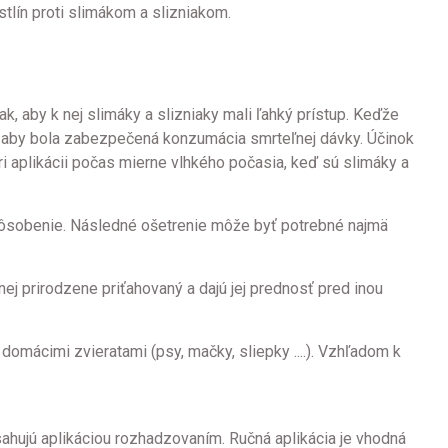
stlín proti slimákom a slizniakom.
, aby k nej slimáky a slizniaky mali ľahký prístup. Keďže
, aby bola zabezpečená konzumácia smrteľnej dávky. Účinok
 aplikácii počas mierne vlhkého počasia, keď sú slimáky a
pôsobenie. Následné ošetrenie môže byť potrebné najmä
ej prirodzene priťahovaný a dajú jej prednosť pred inou
omácimi zvieratami (psy, mačky, sliepky ....). Vzhľadom k
ujú aplikáciou rozhadzovaním. Ručná aplikácia je vhodná