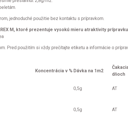
nesmie presiahnuť 2,8g/m2.
peletám.
torom, jednoduché použitie bez kontaktu s prípravkom.
EX M, ktoré prezentuje vysokú mieru atraktivity prípravku 
dea
. Pred použitím si vždy prečítajte etiketu a informácie o prípra
Čakacia
Koncentrácia v %
Dávka na 1m2
dňoch
0,5g
AT
0,5g
AT