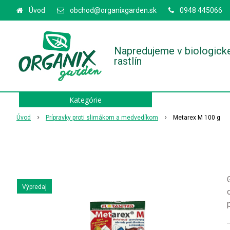
Úvod
obchod@organixgarden.sk
0948 445066
Napredujeme v biologick
rastlín
Kategórie
Úvod
Prípravky proti slimákom a medvedíkom
Metarex M 100 g
Výpredaj