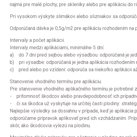
najmä pre malé plochy, pre skleníky alebo pre aplikáciu do r
Pri vysokom výskyte slimákov alebo slizniakov sa odporúč
Odporúčaná dávka je 0,5g/m2 pre aplikáciu rozhodením na po
Intervaly a počet aplikácii.
Intervaly medzi aplikáciami, minimálne 5 dní.
a) do 7 dní pred sejbou alebo výsadbou: odporúčaná je jed
b) pri výsadbe: odporúčaná je jedna aplikácia rozhodením
c) pred alebo po vzídení: odporúča sa niekoľko aplikácii a
Stanovenie vhodného termínu pre aplikáciu.
Pre stanovenie vhodného aplikačného termínu je potrebné z
- prítomnosť škodcov alebo pravdepodobnosť ich prípadn
- či sa škodca už vyskytuje na určitej časti plodiny: strat
Najlepšie výsledky sa dosiahnu v prípade, keď je aplikácia
odporúčame prípravok aplikovať pred ich vzchádzaním. Prípr
skôr, ako škodcovia vylezú na plodinu.