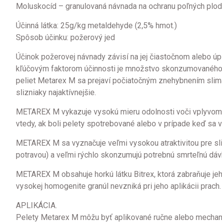
Moluskocíd – granulovaná návnada na ochranu poľných plodín,
Účinná látka: 25g/kg metaldehyde (2,5% hmot.)
Spôsob účinku: požerový jed
Účinok požerovej návnady závisí na jej čiastočnom alebo úp
kľúčovým faktorom účinnosti je množstvo skonzumovaného p
peliet Metarex M sa prejaví počiatočným znehybnením slimá
slizniaky najaktívnejšie.
METAREX M vykazuje vysokú mieru odolnosti voči vplyvom p
vtedy, ak boli pelety spotrebované alebo v prípade keď sa 
METAREX M sa vyznačuje veľmi vysokou atraktivitou pre slimá
potravou) a veľmi rýchlo skonzumujú potrebnú smrteľnú dáv
METAREX M obsahuje horkú látku Bitrex, ktorá zabraňuje jeh
vysokej homogenite granúl nevzniká pri jeho aplikácii prach.
APLIKÁCIA.
Pelety Metarex M môžu byť aplikované ručne alebo mechani