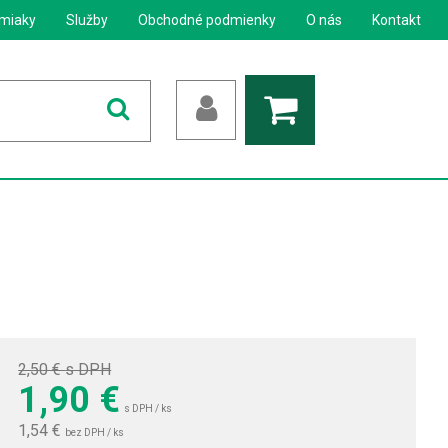
miaky
Služby
Obchodné podmienky
O nás
Kontakt
2,50 €
s DPH
1,90
€
s DPH / ks
1,54 €
bez DPH / ks