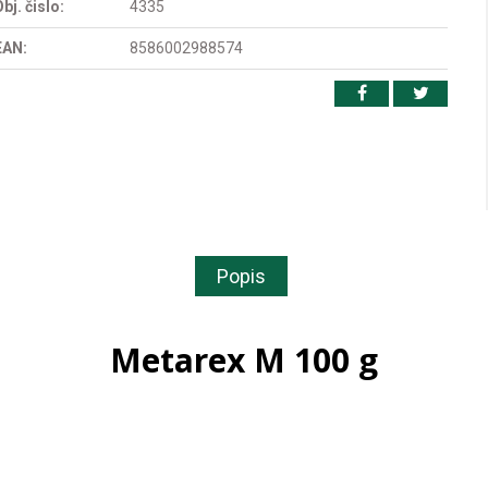
bj. čislo:
4335
EAN:
8586002988574
Popis
Metarex M 100 g